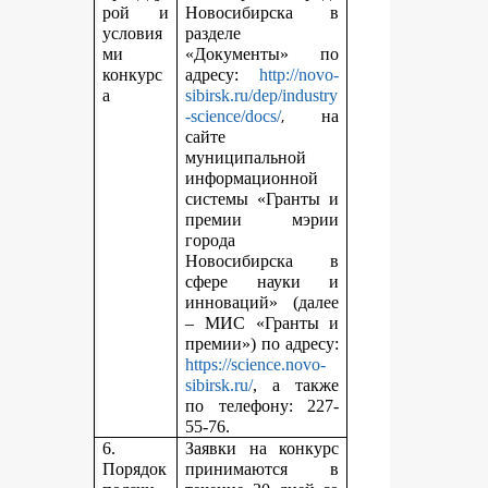
рой и
Новосибирска в
условия
разделе
ми
«Документы» по
конкурс
адресу:
http://novo-
а
sibirsk.ru/dep/industry
,
-science/docs/
на
сайте
муниципальной
информационной
системы «Гранты и
премии мэрии
города
Новосибирска в
сфере науки и
инноваций» (далее
– МИС «Гранты и
премии») по адресу:
https://science.novo-
sibirsk.ru/
, а также
по телефону: 227-
55-76.
6.
Заявки на конкурс
Порядок
принимаются в