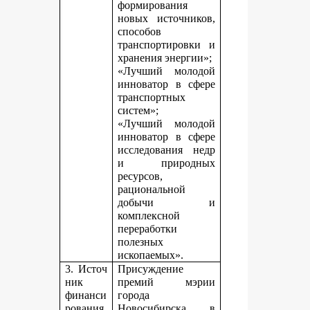
формирования
новых источников,
способов
транспортировки и
хранения энергии»;
«Лучший молодой
инноватор в сфере
транспортных
систем»;
«Лучший молодой
инноватор в сфере
исследования недр
и природных
ресурсов,
рациональной
добычи и
комплексной
переработки
полезных
ископаемых».
3. Источ
Присуждение
ник
премий мэрии
финанси
города
рования,
Новосибирска в