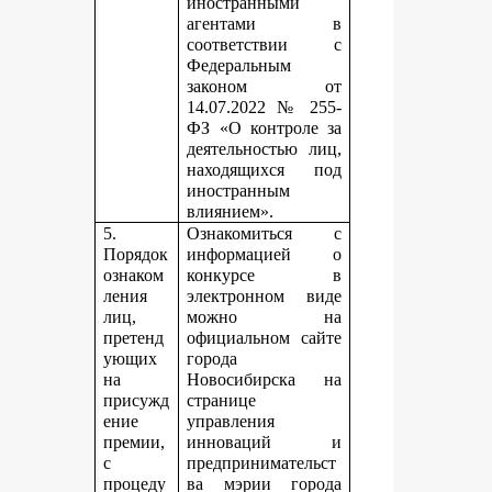
иностранными
агентами в
соответствии с
Федеральным
законом от
14.07.2022 № 255-
ФЗ «О контроле за
деятельностью лиц,
находящихся под
иностранным
влиянием».
5.
Ознакомиться с
Порядок
информацией о
ознаком
конкурсе в
ления
электронном виде
лиц,
можно на
претенд
официальном сайте
ующих
города
на
Новосибирска на
присужд
странице
ение
управления
премии,
инноваций и
с
предпринимательст
процеду
ва мэрии города