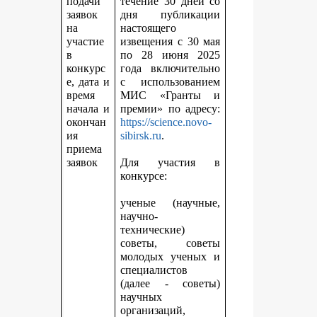
подачи
течение 30 дней со
заявок
дня публикации
на
настоящего
участие
извещения с 30 мая
в
по 28 июня 2025
конкурс
года включительно
е, дата и
с использованием
время
МИС «Гранты и
начала и
премии» по адресу:
окончан
https://science.novo-
ия
sibirsk.ru
.
приема
заявок
Для участия в
конкурсе:
ученые (научные,
научно-
технические)
советы, советы
молодых ученых и
специалистов
(далее - советы)
научных
организаций,