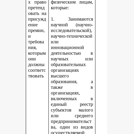
х право
физическим лицам,
претенд
которые:
овать на
присужд
1. Занимаются
ение
научной (научно-
премии,
исследовательской),
и
научно-технической
требова
или
ния,
инновационной
которым
деятельностью в
они
научных или
должны
образовательных
соответс
организациях
твовать
высшего
образования, а
также в
организациях,
включенных в
единый реестр
субъектов малого
или среднего
предпринимательст
ва, один из видов
осуществляемой