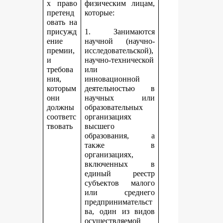
х право
физическим лицам,
претенд
которые:
овать на
присужд
1. Занимаются
ение
научной (научно-
премии,
исследовательской),
и
научно-технической
требова
или
ния,
инновационной
которым
деятельностью в
они
научных или
должны
образовательных
соответс
организациях
твовать
высшего
образования, а
также в
организациях,
включенных в
единый реестр
субъектов малого
или среднего
предпринимательст
ва, один из видов
осуществляемой