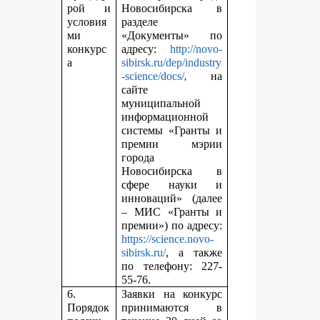
рой и
Новосибирска в
условия
разделе
ми
«Документы» по
конкурс
адресу:
http://novo-
а
sibirsk.ru/dep/industry
,
-science/docs/
на
сайте
муниципальной
информационной
системы «Гранты и
премии мэрии
города
Новосибирска в
сфере науки и
инноваций» (далее
– МИС «Гранты и
премии») по адресу:
https://science.novo-
sibirsk.ru/
, а также
по телефону: 227-
55-76.
6.
Заявки на конкурс
Порядок
принимаются в