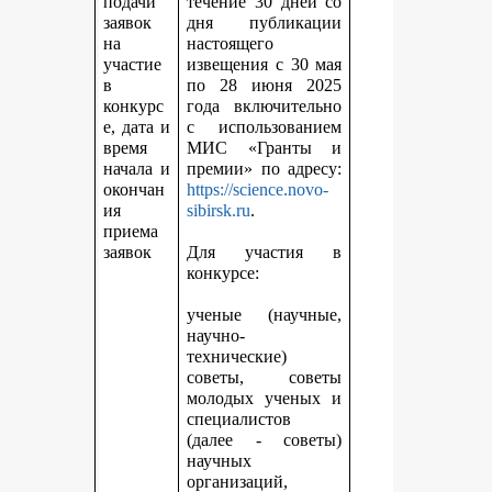
подачи
течение 30 дней со
заявок
дня публикации
на
настоящего
участие
извещения с 30 мая
в
по 28 июня 2025
конкурс
года включительно
е, дата и
с использованием
время
МИС «Гранты и
начала и
премии» по адресу:
окончан
https://science.novo-
ия
sibirsk.ru
.
приема
заявок
Для участия в
конкурсе:
ученые (научные,
научно-
технические)
советы, советы
молодых ученых и
специалистов
(далее - советы)
научных
организаций,