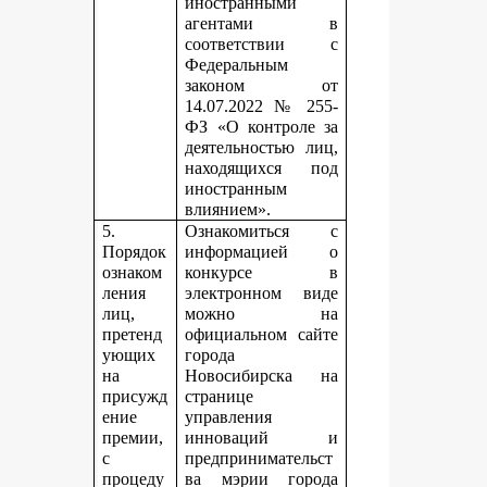
иностранными
агентами в
соответствии с
Федеральным
законом от
14.07.2022 № 255-
ФЗ «О контроле за
деятельностью лиц,
находящихся под
иностранным
влиянием».
5.
Ознакомиться с
Порядок
информацией о
ознаком
конкурсе в
ления
электронном виде
лиц,
можно на
претенд
официальном сайте
ующих
города
на
Новосибирска на
присужд
странице
ение
управления
премии,
инноваций и
с
предпринимательст
процеду
ва мэрии города