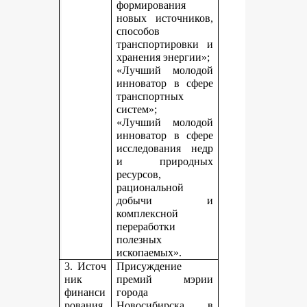
формирования
новых источников,
способов
транспортировки и
хранения энергии»;
«Лучший молодой
инноватор в сфере
транспортных
систем»;
«Лучший молодой
инноватор в сфере
исследования недр
и природных
ресурсов,
рациональной
добычи и
комплексной
переработки
полезных
ископаемых».
3. Источ
Присуждение
ник
премий мэрии
финанси
города
рования,
Новосибирска в