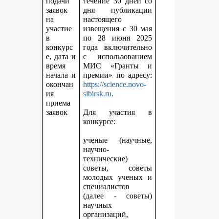
подачи
течение 30 дней со
заявок
дня публикации
на
настоящего
участие
извещения с 30 мая
в
по 28 июня 2025
конкурс
года включительно
е, дата и
с использованием
время
МИС «Гранты и
начала и
премии» по адресу:
окончан
https://science.novo-
ия
sibirsk.ru
.
приема
заявок
Для участия в
конкурсе:
ученые (научные,
научно-
технические)
советы, советы
молодых ученых и
специалистов
(далее - советы)
научных
организаций,