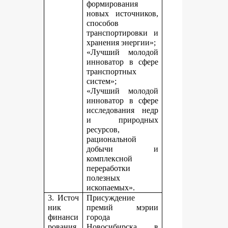
формирования
новых источников,
способов
транспортировки и
хранения энергии»;
«Лучший молодой
инноватор в сфере
транспортных
систем»;
«Лучший молодой
инноватор в сфере
исследования недр
и природных
ресурсов,
рациональной
добычи и
комплексной
переработки
полезных
ископаемых».
3. Источ
Присуждение
ник
премий мэрии
финанси
города
рования,
Новосибирска в