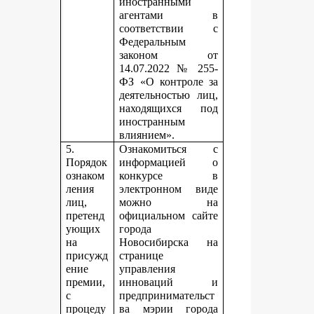
иностранными
агентами в
соответствии с
Федеральным
законом от
14.07.2022 № 255-
ФЗ «О контроле за
деятельностью лиц,
находящихся под
иностранным
влиянием».
5.
Ознакомиться с
Порядок
информацией о
ознаком
конкурсе в
ления
электронном виде
лиц,
можно на
претенд
официальном сайте
ующих
города
на
Новосибирска на
присужд
странице
ение
управления
премии,
инноваций и
с
предпринимательст
процеду
ва мэрии города