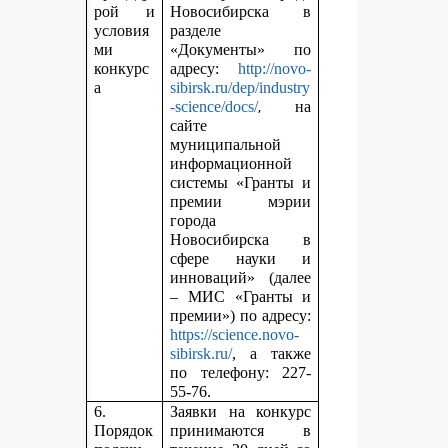
рой и
Новосибирска в
условия
разделе
ми
«Документы» по
конкурс
адресу:
http://novo-
а
sibirsk.ru/dep/industry
,
-science/docs/
на
сайте
муниципальной
информационной
системы «Гранты и
премии мэрии
города
Новосибирска в
сфере науки и
инноваций» (далее
– МИС «Гранты и
премии») по адресу:
https://science.novo-
sibirsk.ru/
, а также
по телефону: 227-
55-76.
6.
Заявки на конкурс
Порядок
принимаются в