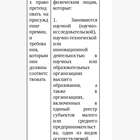
х право
физическим лицам,
претенд
которые:
овать на
присужд
1. Занимаются
ение
научной (научно-
премии,
исследовательской),
и
научно-технической
требова
или
ния,
инновационной
которым
деятельностью в
они
научных или
должны
образовательных
соответс
организациях
твовать
высшего
образования, а
также в
организациях,
включенных в
единый реестр
субъектов малого
или среднего
предпринимательст
ва, один из видов
осуществляемой