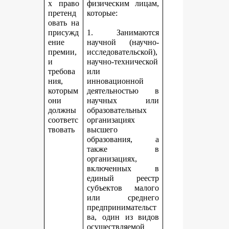
х право
физическим лицам,
претенд
которые:
овать на
присужд
1. Занимаются
ение
научной (научно-
премии,
исследовательской),
и
научно-технической
требова
или
ния,
инновационной
которым
деятельностью в
они
научных или
должны
образовательных
соответс
организациях
твовать
высшего
образования, а
также в
организациях,
включенных в
единый реестр
субъектов малого
или среднего
предпринимательст
ва, один из видов
осуществляемой