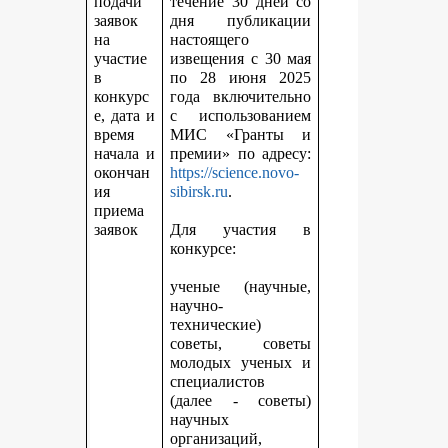
подачи
течение 30 дней со
заявок
дня публикации
на
настоящего
участие
извещения с 30 мая
в
по 28 июня 2025
конкурс
года включительно
е, дата и
с использованием
время
МИС «Гранты и
начала и
премии» по адресу:
окончан
https://science.novo-
ия
sibirsk.ru
.
приема
заявок
Для участия в
конкурсе:
ученые (научные,
научно-
технические)
советы, советы
молодых ученых и
специалистов
(далее - советы)
научных
организаций,