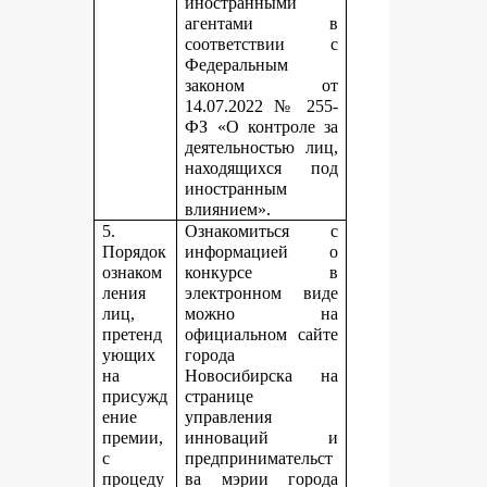
иностранными
агентами в
соответствии с
Федеральным
законом от
14.07.2022 № 255-
ФЗ «О контроле за
деятельностью лиц,
находящихся под
иностранным
влиянием».
5.
Ознакомиться с
Порядок
информацией о
ознаком
конкурсе в
ления
электронном виде
лиц,
можно на
претенд
официальном сайте
ующих
города
на
Новосибирска на
присужд
странице
ение
управления
премии,
инноваций и
с
предпринимательст
процеду
ва мэрии города