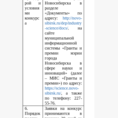
рой и
Новосибирска в
условия
разделе
ми
«Документы» по
конкурс
адресу:
http://novo-
а
sibirsk.ru/dep/industry
,
-science/docs/
на
сайте
муниципальной
информационной
системы «Гранты и
премии мэрии
города
Новосибирска в
сфере науки и
инноваций» (далее
– МИС «Гранты и
премии») по адресу:
https://science.novo-
sibirsk.ru/
, а также
по телефону: 227-
55-76.
6.
Заявки на конкурс
Порядок
принимаются в