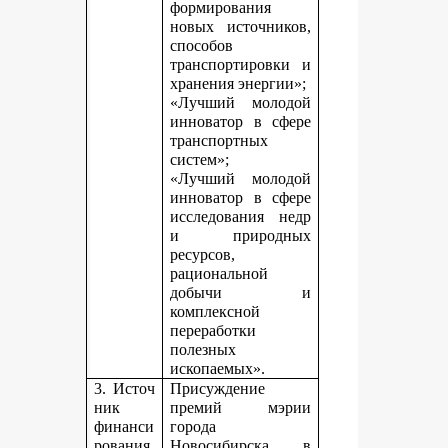
формирования
новых источников,
способов
транспортировки и
хранения энергии»;
«Лучший молодой
инноватор в сфере
транспортных
систем»;
«Лучший молодой
инноватор в сфере
исследования недр
и природных
ресурсов,
рациональной
добычи и
комплексной
переработки
полезных
ископаемых».
3. Источ
Присуждение
ник
премий мэрии
финанси
города
рования,
Новосибирска в