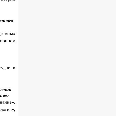
енного
дземных
ционном
судне в
дений
ия»:
нание»,
логия»,