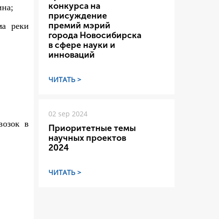
конкурса на
ина;
присуждение
премий мэрий
ма реки
города Новосибирска
в сфере науки и
инноваций
ЧИТАТЬ >
02 sep 2024
возок в
Приоритетные темы
научных проектов
2024
ЧИТАТЬ >