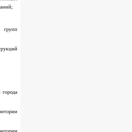
аний;
х групп
трукций
 города
ритории
ритории