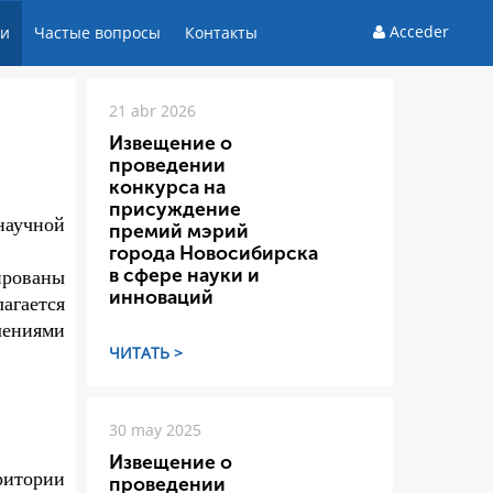
Acceder
ти
Частые вопросы
Контакты
21 abr 2026
Извещение о
проведении
конкурса на
присуждение
научной
премий мэрий
города Новосибирска
в сфере науки и
рованы
инноваций
агается
лениями
ЧИТАТЬ >
30 may 2025
Извещение о
ритории
проведении