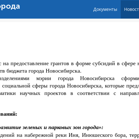
орода
Документы
Новос
с на предоставление грантов в форме субсидий в сфере 
ств бюджета города Новосибирска.
азделениями мэрии города Новосибирска сформи
и социальной сферы города Новосибирска, которые предл
атики научных проектов в соответствии с направ
ований:
азвитие зеленых и парковых зон города»:
ждений на набережной реки Иня, Инюшеского бора, тер