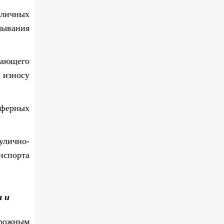
зличных
мывания
вающего
 износу
сферных
улично-
нспорта
а и
орожным