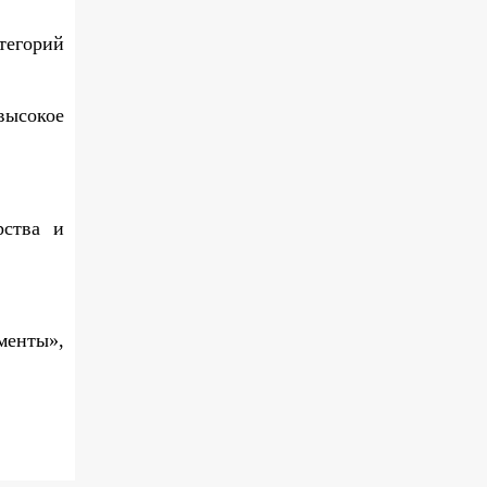
тегорий
высокое
рства и
менты»,