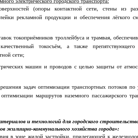
емного электрического городского транспорта:
поверхностей (опоры контактной сети, стены из ра
лейки рекламной продукции и обеспечения лёгкого с
тавок токоприёмников троллейбуса и трамвая, обеспечи
качественный токосъём, а также препятствующего
тной сети;
ектрических машин и проводов с целью защиты от атмо
 решения задач оптимизации транспортных потоков по 
я оптимизации маршрутов наземного пассажирского тра
атериалов и технологий для городского строительств
ов жилищно-коммунального хозяйства города»:
твия в зоне жилой застройки, прилегающей к железнод