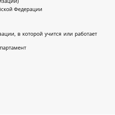
изации)
ийской Федерации
ации, в которой учится или работает
епартамент