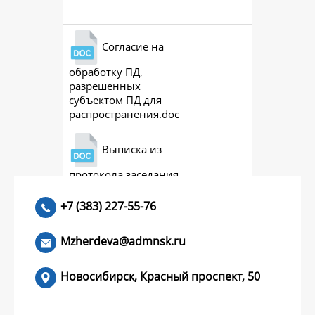
Согласие на
обработку ПД,
разрешенных
субъектом ПД для
распространения.doc
Выписка из
протокола заседания
совета (премии)
+7 (383) 227-55-76
Mzherdeva@admnsk.ru
Новосибирск, Красный проспект, 50
КУМЕНТЫ
НОВОСТИ
ЧАСТЫЕ ВОПРОСЫ
КОНТАКТЫ