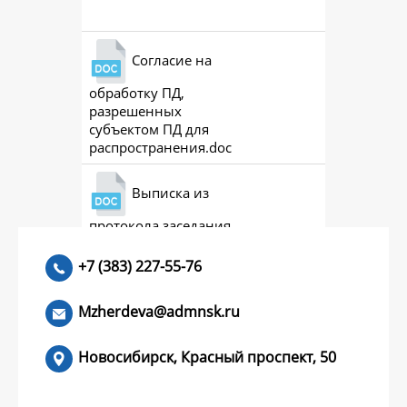
Согласие на
обработку ПД,
разрешенных
субъектом ПД для
распространения.doc
Выписка из
протокола заседания
совета (премии)
+7 (383) 227-55-76
Mzherdeva@admnsk.ru
Новосибирск, Красный проспект, 50
КУМЕНТЫ
НОВОСТИ
ЧАСТЫЕ ВОПРОСЫ
КОНТАКТЫ