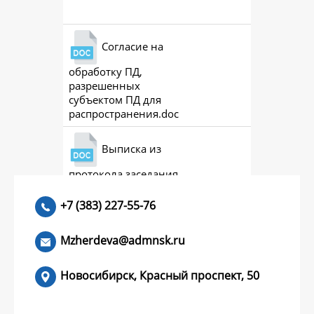
Согласие на
обработку ПД,
разрешенных
субъектом ПД для
распространения.doc
Выписка из
протокола заседания
совета (премии)
+7 (383) 227-55-76
Mzherdeva@admnsk.ru
Новосибирск, Красный проспект, 50
КУМЕНТЫ
НОВОСТИ
ЧАСТЫЕ ВОПРОСЫ
КОНТАКТЫ