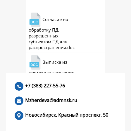
Согласие на
обработку ПД,
разрешенных
субъектом ПД для
распространения.doc
Выписка из
протокола заседания
совета (премии)
+7 (383) 227-55-76
Mzherdeva@admnsk.ru
Новосибирск, Красный проспект, 50
КУМЕНТЫ
НОВОСТИ
ЧАСТЫЕ ВОПРОСЫ
КОНТАКТЫ