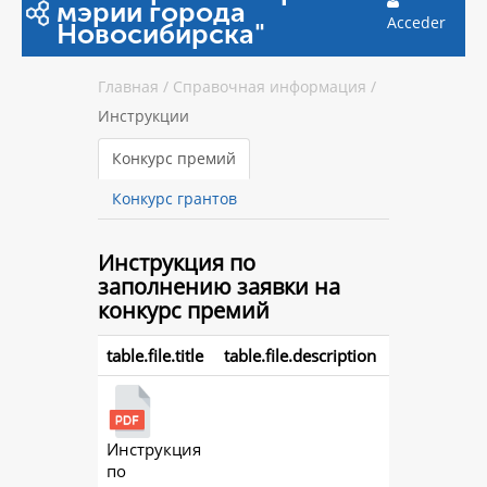
мэрии города
Acceder
Новосибирска"
Главная
/
Справочная информация
/
Инструкции
Конкурс премий
Конкурс грантов
Инструкция
по
заполнению заявки на
конкурс премий
table.file.title
table.file.description
Инструкция
action.
по