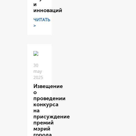
и
инноваций
ЧИТАТЬ
>
30
may
2025
Извещение
о
проведении
конкурса
на
присуждение
премий
мэрий
города