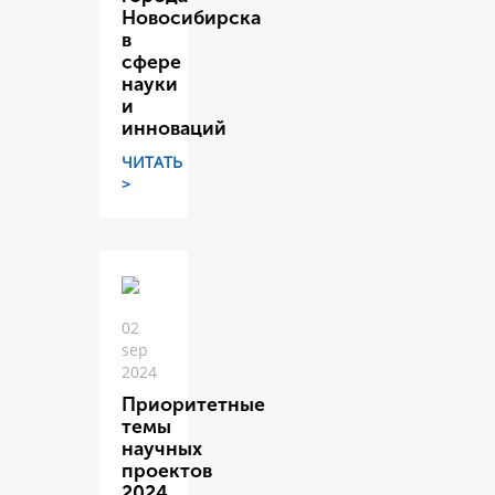
Новосибирска
в
сфере
науки
и
инноваций
ЧИТАТЬ
>
02
sep
2024
Приоритетные
темы
научных
проектов
2024