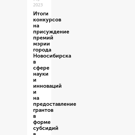
2023
Итоги
конкурсов
на
присуждение
премий
мэрии
города
Новосибирска
в
сфере
науки
и
инноваций
и
на
предоставление
грантов
в
форме
субсидий
в