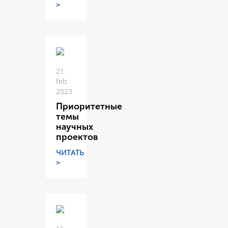
>
21
feb
2023
Приоритетные
темы
научных
проектов
ЧИТАТЬ
>