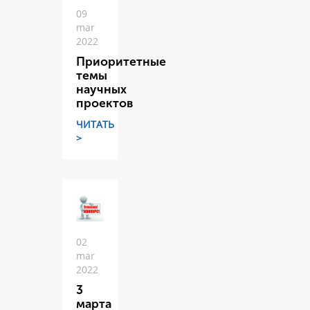
09
mar
2022
Приоритетные
темы
научных
проектов
ЧИТАТЬ
>
02
mar
2022
3
марта