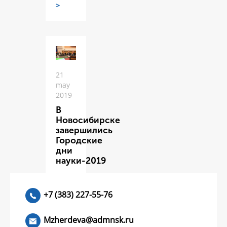
>
21
may
2019
В
Новосибирске
завершились
Городские
дни
науки-2019
ЧИТАТЬ
>
+7 (383) 227-55-76
Mzherdeva@admnsk.ru