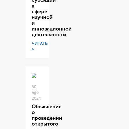
субсидий
в
сфере
научной
и
инновационной
деятельности
ЧИТАТЬ
>
30
ago
2024
Объявление
о
проведении
открытого