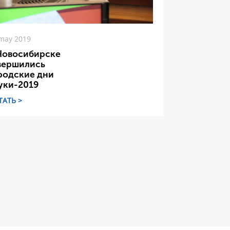
may 2019
Новосибирске
вершились
родские дни
уки-2019
ТАТЬ >