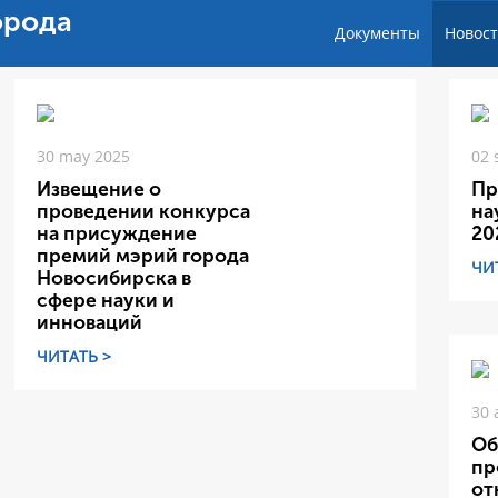
орода
Документы
Новос
30 may 2025
02 
Извещение о
Пр
проведении конкурса
на
на присуждение
20
премий мэрий города
ЧИ
Новосибирска в
сфере науки и
инноваций
ЧИТАТЬ >
30 
Об
пр
от