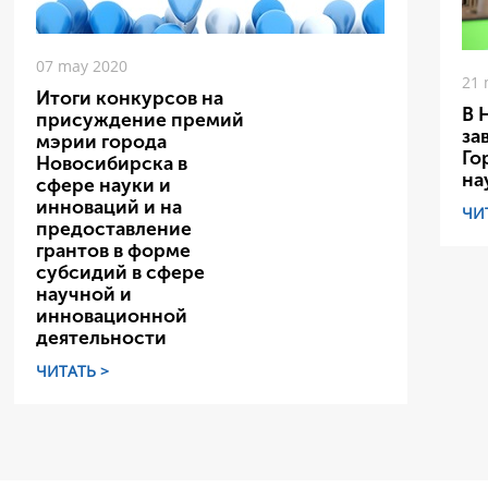
07 may 2020
21 
Итоги конкурсов на
В 
присуждение премий
за
мэрии города
Го
Новосибирска в
на
сфере науки и
инноваций и на
ЧИ
предоставление
грантов в форме
субсидий в сфере
научной и
инновационной
деятельности
ЧИТАТЬ >