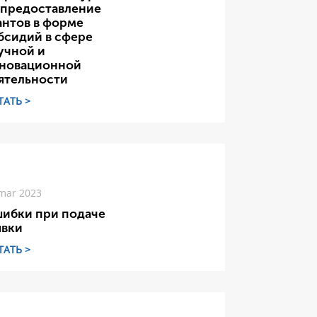
 предоставление
антов в форме
бсидий в сфере
учной и
новационной
ятельности
ТАТЬ >
mar 2023
ибки при подаче
явки
ТАТЬ >