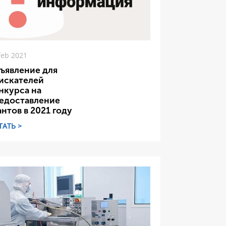
feb 2021
ъявление для
искателей
нкурса на
едоставление
антов в 2021 году
ТАТЬ >