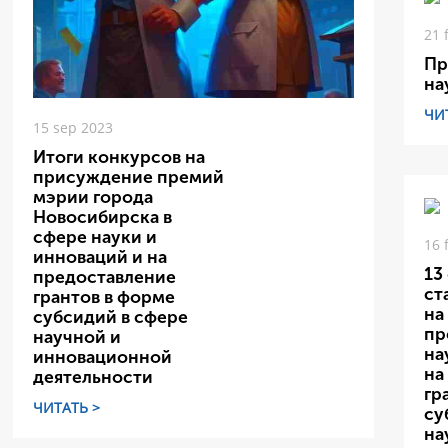
21 
Пр
на
ЧИ
15 sep 2023
Итоги конкурсов на
присуждение премий
мэрии города
Новосибирска в
сфере науки и
16 
инноваций и на
13
предоставление
ст
грантов в форме
на
субсидий в сфере
пр
научной и
на
инновационной
на
деятельности
гр
ЧИТАТЬ >
су
на