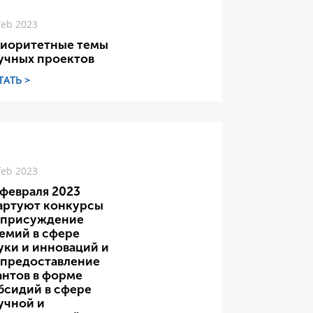
feb 2023
иоритетные темы
учных проектов
ТАТЬ >
feb 2023
 февраля 2023
артуют конкурсы
 присуждение
емий в сфере
уки и инноваций и
 предоставление
антов в форме
бсидий в сфере
учной и