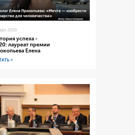
ago 2020
тория успеха -
20: лауреат премии
окопьева Елена
ТАТЬ >