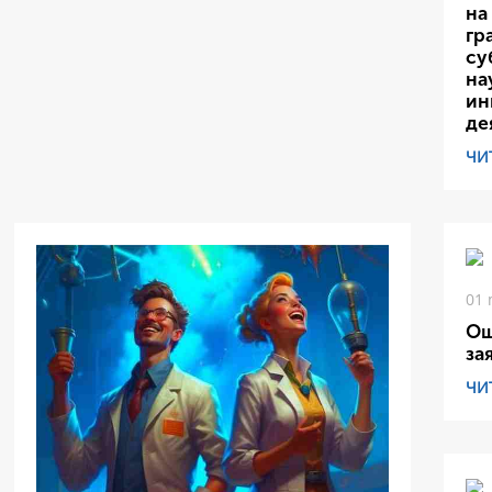
на
гр
су
на
ин
де
ЧИ
01 
Ош
за
ЧИ