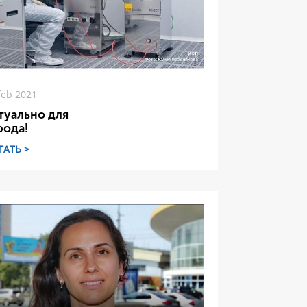
feb 2021
туально для
рода!
ТАТЬ >