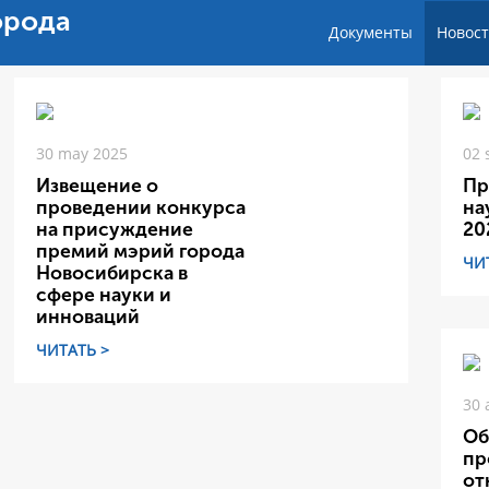
орода
Документы
Новос
30 may 2025
02 
Извещение о
Пр
проведении конкурса
на
на присуждение
20
премий мэрий города
ЧИ
Новосибирска в
сфере науки и
инноваций
ЧИТАТЬ >
30 
Об
пр
от