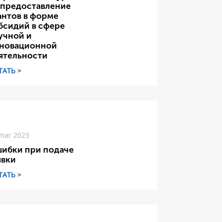
 предоставление
антов в форме
бсидий в сфере
учной и
новационной
ятельности
ТАТЬ >
mar 2023
ибки при подаче
явки
ТАТЬ >