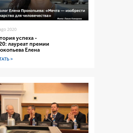
ago 2020
тория успеха -
20: лауреат премии
окопьева Елена
ТАТЬ >