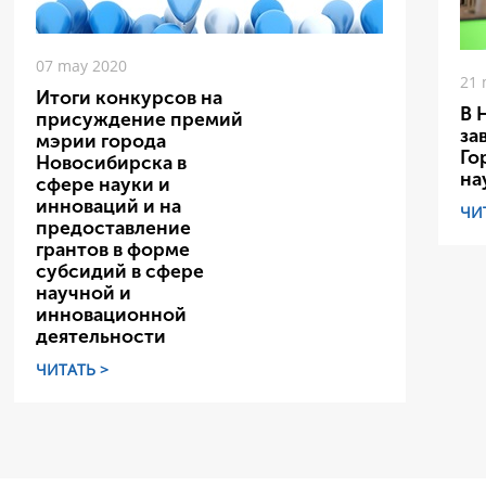
07 may 2020
21 
Итоги конкурсов на
В 
присуждение премий
за
мэрии города
Го
Новосибирска в
на
сфере науки и
инноваций и на
ЧИ
предоставление
грантов в форме
субсидий в сфере
научной и
инновационной
деятельности
ЧИТАТЬ >