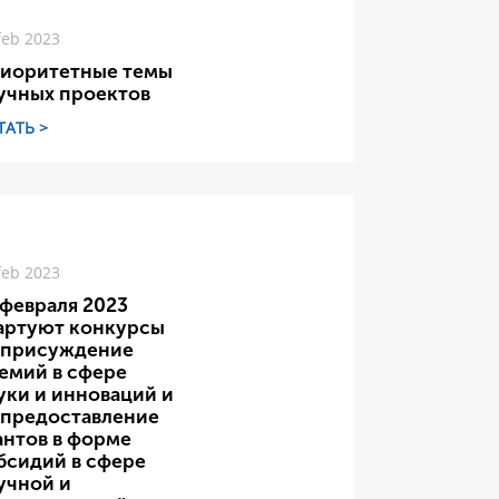
feb 2023
иоритетные темы
учных проектов
ТАТЬ >
feb 2023
 февраля 2023
артуют конкурсы
 присуждение
емий в сфере
уки и инноваций и
 предоставление
антов в форме
бсидий в сфере
учной и