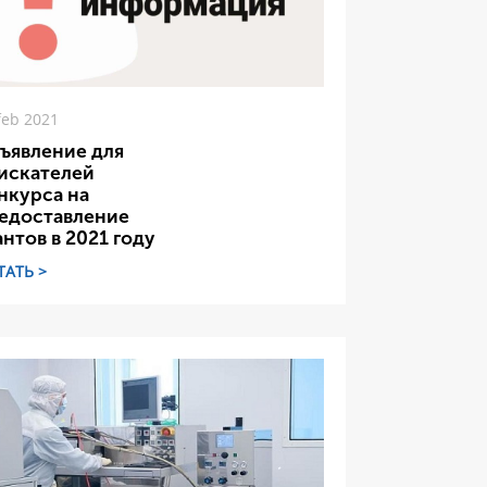
feb 2021
ъявление для
искателей
нкурса на
едоставление
антов в 2021 году
ТАТЬ >