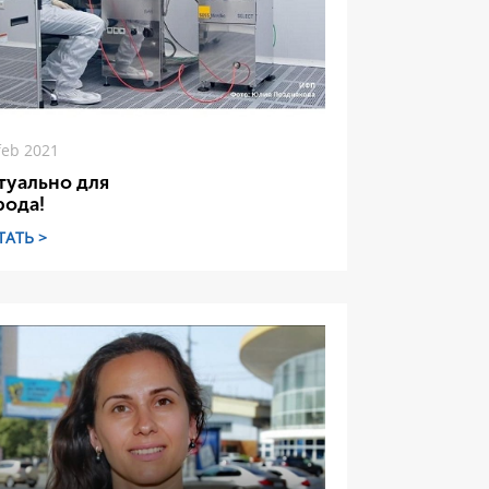
feb 2021
туально для
рода!
ТАТЬ >