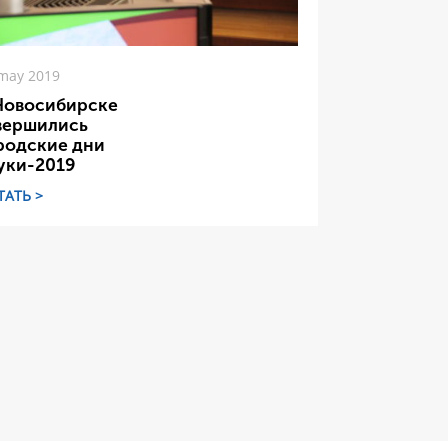
may 2019
Новосибирске
вершились
родские дни
уки-2019
ТАТЬ >