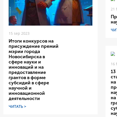
21 
Пр
на
ЧИ
15 sep 2023
Итоги конкурсов на
присуждение премий
мэрии города
Новосибирска в
сфере науки и
16 
инноваций и на
13
предоставление
ст
грантов в форме
на
субсидий в сфере
пр
научной и
на
инновационной
на
деятельности
гр
ЧИТАТЬ >
су
на