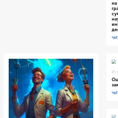
на
гр
су
на
ин
де
ЧИ
01 
Ош
за
ЧИ