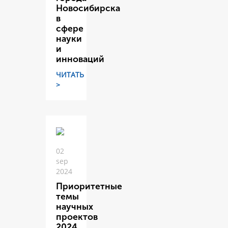
Новосибирска
в
сфере
науки
и
инноваций
ЧИТАТЬ
>
02
sep
2024
Приоритетные
темы
научных
проектов
2024