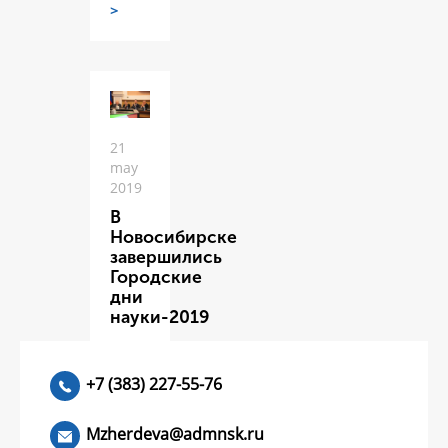
>
21
may
2019
В
Новосибирске
завершились
Городские
дни
науки-2019
ЧИТАТЬ
>
+7 (383) 227-55-76
Mzherdeva@admnsk.ru