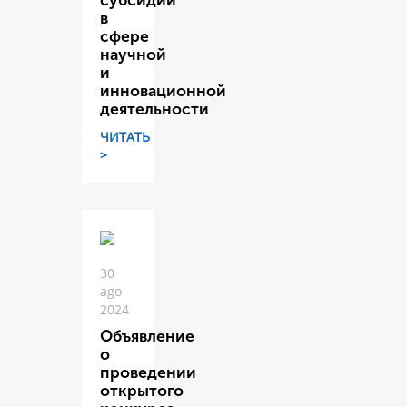
субсидий
в
сфере
научной
и
инновационной
деятельности
ЧИТАТЬ
>
30
ago
2024
Объявление
о
проведении
открытого