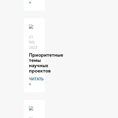
>
21
feb
2023
Приоритетные
темы
научных
проектов
ЧИТАТЬ
>