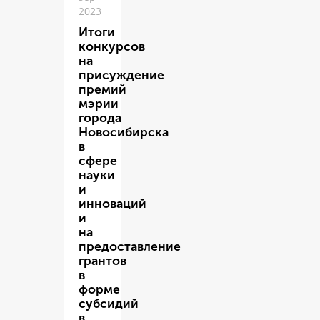
2023
Итоги
конкурсов
на
присуждение
премий
мэрии
города
Новосибирска
в
сфере
науки
и
инноваций
и
на
предоставление
грантов
в
форме
субсидий
в