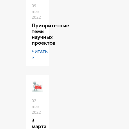
09
mar
2022
Приоритетные
темы
научных
проектов
ЧИТАТЬ
>
02
mar
2022
3
марта