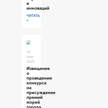
и
инноваций
ЧИТАТЬ
>
30
may
2025
Извещение
о
проведении
конкурса
на
присуждение
премий
мэрий
города