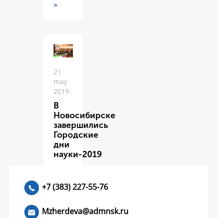
>
21
may
2019
В
Новосибирске
завершились
Городские
дни
науки-2019
ЧИТАТЬ
>
+7 (383) 227-55-76
Mzherdeva@admnsk.ru