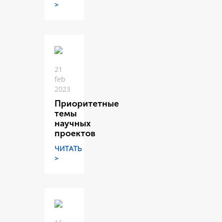
>
21
feb
2023
Приоритетные
темы
научных
проектов
ЧИТАТЬ
>