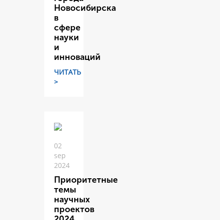
Новосибирска
в
сфере
науки
и
инноваций
ЧИТАТЬ
>
02
sep
2024
Приоритетные
темы
научных
проектов
2024