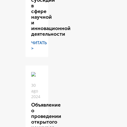
субсидий
в
сфере
научной
и
инновационной
деятельности
ЧИТАТЬ
>
30
ago
2024
Объявление
о
проведении
открытого