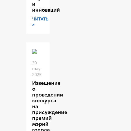
и
инноваций
ЧИТАТЬ
>
30
may
2025
Извещение
о
проведении
конкурса
на
присуждение
премий
мэрий
города