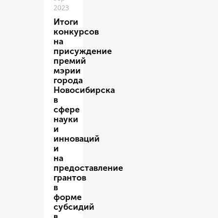
2023
Итоги
конкурсов
на
присуждение
премий
мэрии
города
Новосибирска
в
сфере
науки
и
инноваций
и
на
предоставление
грантов
в
форме
субсидий
в