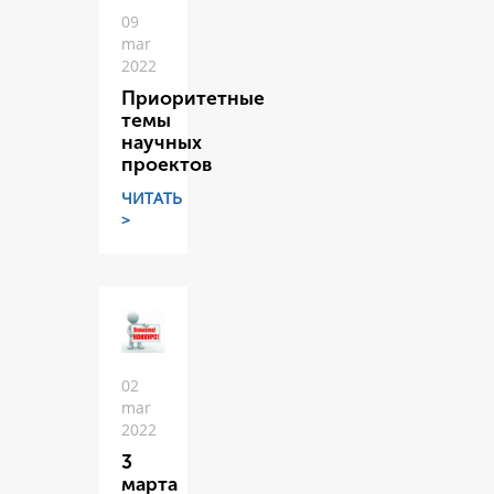
09
mar
2022
Приоритетные
темы
научных
проектов
ЧИТАТЬ
>
02
mar
2022
3
марта