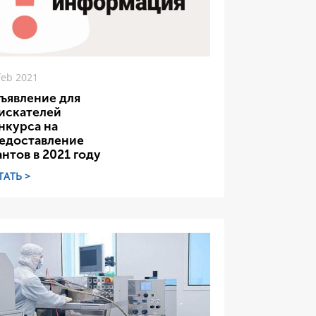
feb 2021
ъявление для
искателей
нкурса на
едоставление
антов в 2021 году
ТАТЬ >