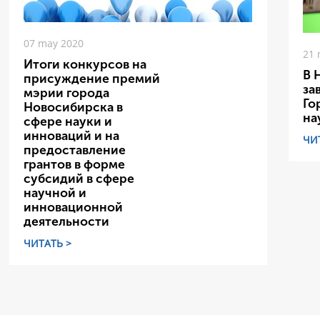
07 may 2020
21 
Итоги конкурсов на
В 
присуждение премий
за
мэрии города
Го
Новосибирска в
на
сфере науки и
инноваций и на
ЧИ
предоставление
грантов в форме
субсидий в сфере
научной и
инновационной
деятельности
ЧИТАТЬ >