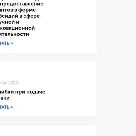
 предоставление
антов в форме
бсидий в сфере
учной и
новационной
ятельности
ТАТЬ >
mar 2023
ибки при подаче
явки
ТАТЬ >