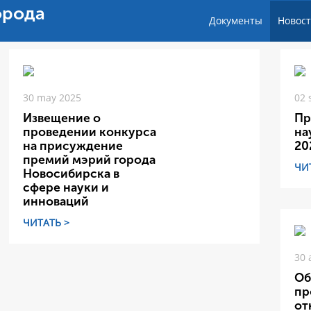
орода
Документы
Новос
30 may 2025
02 
Извещение о
Пр
проведении конкурса
на
на присуждение
20
премий мэрий города
ЧИ
Новосибирска в
сфере науки и
инноваций
ЧИТАТЬ >
30 
Об
пр
от