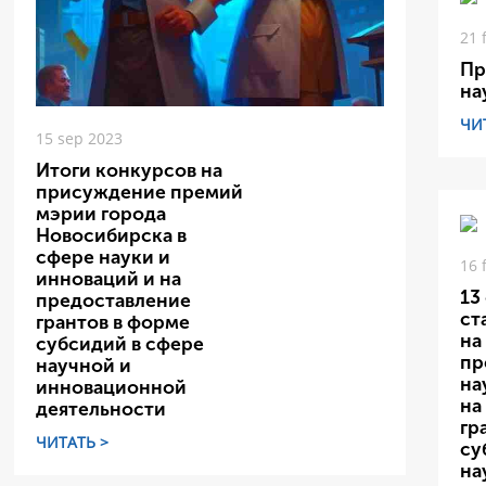
21 
Пр
на
ЧИ
15 sep 2023
Итоги конкурсов на
присуждение премий
мэрии города
Новосибирска в
сфере науки и
16 
инноваций и на
13
предоставление
ст
грантов в форме
на
субсидий в сфере
пр
научной и
на
инновационной
на
деятельности
гр
ЧИТАТЬ >
су
на