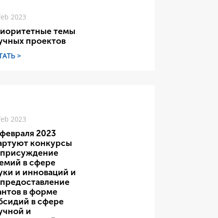
feb 2023
иоритетные темы
учных проектов
ТАТЬ >
feb 2023
 февраля 2023
артуют конкурсы
 присуждение
емий в сфере
уки и инноваций и
 предоставление
антов в форме
бсидий в сфере
учной и