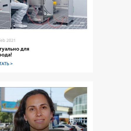
feb 2021
туально для
рода!
ТАТЬ >