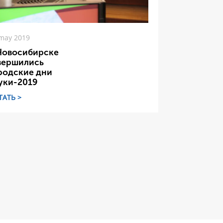
may 2019
Новосибирске
вершились
родские дни
уки-2019
ТАТЬ >