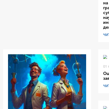
на
гр
су
на
ин
де
ЧИ
01 
Ош
за
ЧИ