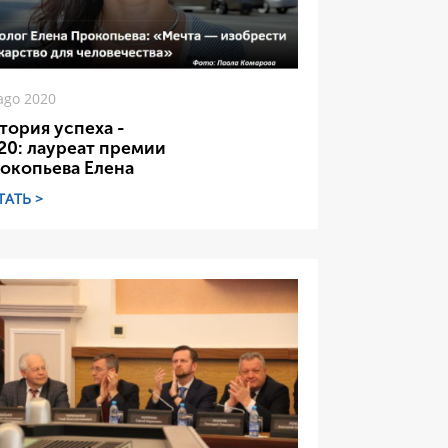
ago 2020
тория успеха -
20: лауреат премии
окопьева Елена
ТАТЬ >