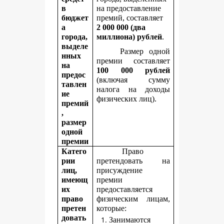
в
на предоставление
бюджет
премий, составляет
а
2
000 000 (два
города,
миллиона) рублей
.
выделе
Размер одной
нных
премии составляет
на
100 000 рублей
предос
(включая сумму
тавлен
налога на доходы
ие
физических лиц).
премий
,
размер
одной
премии
Катего
Право
рии
претендовать на
лиц,
присуждение
имеющ
премии
их
предоставляется
право
физическим лицам,
претен
которые:
довать
Занимаются