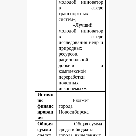
молодой инноватор
в сфере
транспортных
систем»;
«Лучший
молодой инноватор
в сфере
исследования недр и
природных
ресурсов,
рациональной
добычи и
комплексной
переработки
полезных
ископаемых».
Источн
ик
Бюджет
финанс
города
ирован
Новосибирска
ия
Общая
Общая сумма
сумма
средств бюджета
средст
города, выделенных