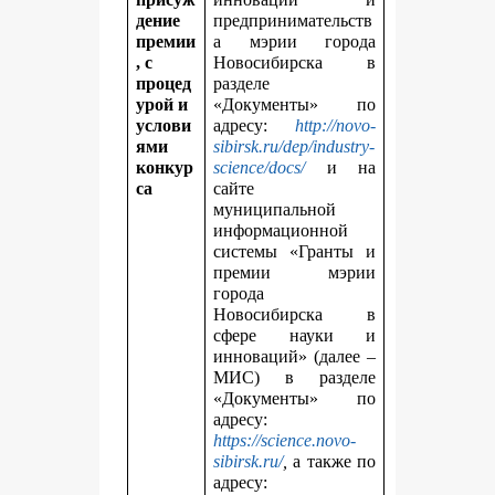
дение
предпринимательств
премии
а мэрии города
, с
Новосибирска в
процед
разделе
урой и
«Документы» по
услови
адресу:
http://novo-
ями
sibirsk.ru/dep/industry-
конкур
science/docs/
и на
са
сайте
муниципальной
информационной
системы «Гранты и
премии мэрии
города
Новосибирска в
сфере науки и
инноваций» (далее –
МИС) в разделе
«Документы» по
адресу:
https://science.novo-
sibirsk.ru/
,
а также по
адресу: