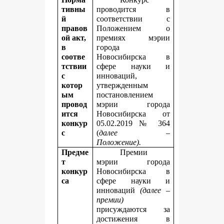
тивны
проводится в
й
соответствии с
правов
Положением о
ой акт,
премиях мэрии
в
города
соотве
Новосибирска в
тствии
сфере науки и
с
инноваций,
котор
утвержденным
ым
постановлением
провод
мэрии города
ится
Новосибирска от
конкур
05.02.2019 № 364
с
(
далее –
Положение).
Предме
Премии
т
мэрии города
конкур
Новосибирска в
са
сфере науки и
инноваций
(далее –
премии)
присуждаются
за
достижения в