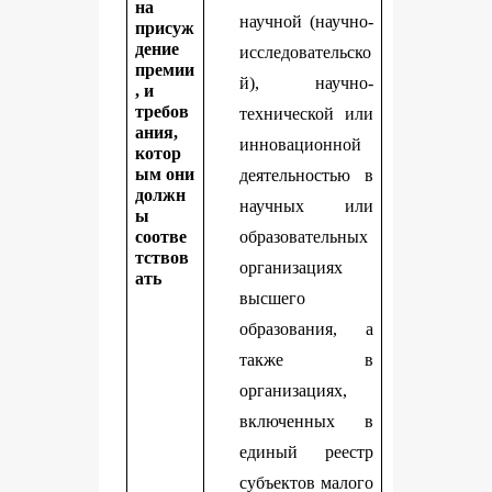
на
научной (научно-
присуж
дение
исследовательско
премии
й), научно-
, и
требов
технической или
ания,
инновационной
котор
ым они
деятельностью в
должн
научных или
ы
соотве
образовательных
тствов
организациях
ать
высшего
образования, а
также в
организациях,
включенных в
единый реестр
субъектов малого