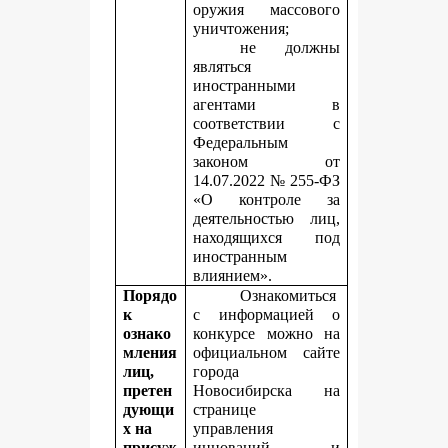
оружия массового
уничтожения;
не должны
являться
иностранными
агентами в
соответствии с
Федеральным
законом от
14.07.2022 № 255-ФЗ
«О контроле за
деятельностью лиц,
находящихся под
иностранным
влиянием».
Порядо
Ознакомиться
к
с информацией о
ознако
конкурсе можно на
мления
официальном сайте
лиц,
города
претен
Новосибирска на
дующи
странице
х на
управления
присуж
инноваций и