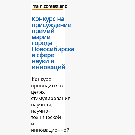
main.contest.end
Конкурс на
присуждение
премий
мэрии
города
Новосибирска
в сфере
науки и
инноваций
Конкурс
проводится в
целях
стимулирования
научной,
научно-
технической
и
инновационной