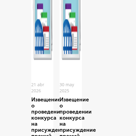
21 abr
30 may
2026
2025
Извещение
Извещение
о
о
проведении
проведении
конкурса
конкурса
на
на
присуждение
присуждение