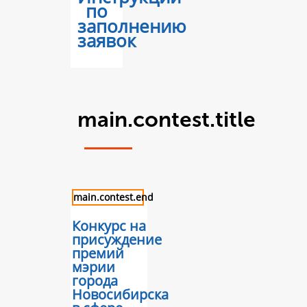
по
заполнению
заявок
main.contest.title
main.contest.end
Конкурс на
присуждение
премий
мэрии
города
Новосибирска