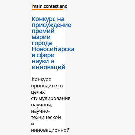
main.contest.end
Конкурс на
присуждение
премий
мэрии
города
Новосибирска
в сфере
науки и
инноваций
Конкурс
проводится в
целях
стимулирования
научной,
научно-
технической
и
инновационной