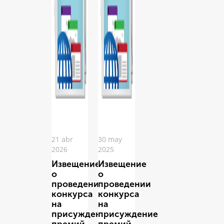
21 abr
30 may
2026
2025
Извещение
Извещение
о
о
проведении
проведении
конкурса
конкурса
на
на
присуждение
присуждение