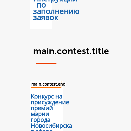
по
заполнению
заявок
main.contest.title
main.contest.end
Конкурс на
присуждение
премий
мэрии
города
Новосибирска