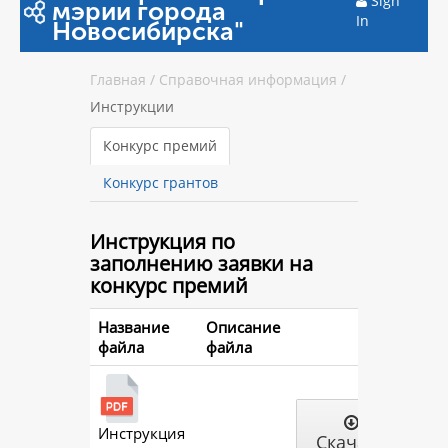
Sign
мэрии города
In
Новосибирска"
Главная
/
Справочная информация
/
Инструкции
Конкурс премий
Конкурс грантов
Инструкция
по
заполнению заявки на
конкурс премий
Название
Описание
файла
файла
Инструкция
Скачать