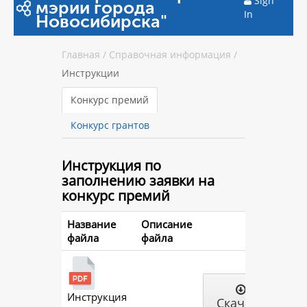
Sign
мэрии города
In
Новосибирска"
Главная
/
Справочная информация
/
Инструкции
Конкурс премий
Конкурс грантов
Инструкция
по
заполнению заявки на
конкурс премий
Название
Описание
файла
файла
Инструкция
Скачать