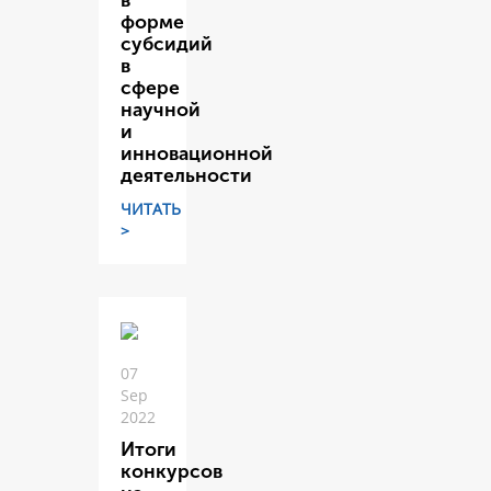
в
форме
субсидий
в
сфере
научной
и
инновационной
деятельности
ЧИТАТЬ
>
07
Sep
2022
Итоги
конкурсов