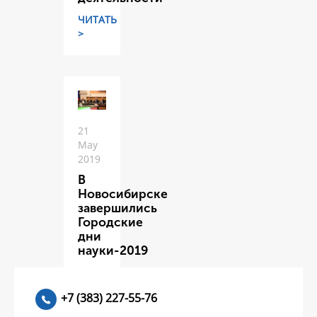
ЧИТАТЬ
>
21
May
2019
В
Новосибирске
завершились
Городские
дни
науки-2019
ЧИТАТЬ
>
+7 (383) 227-55-76