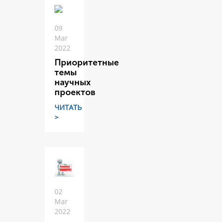
09
Mar
2022
Приоритетные
темы
научных
проектов
ЧИТАТЬ
>
02
Mar
2022