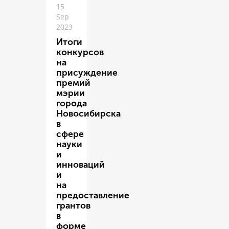
15
Sep
2023
Итоги
конкурсов
на
присуждение
премий
мэрии
города
Новосибирска
в
сфере
науки
и
инноваций
и
на
предоставление
грантов
в
форме