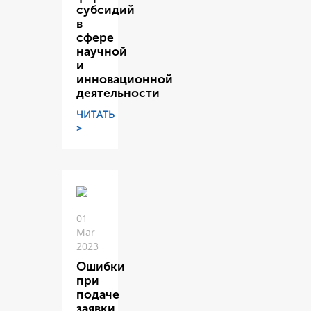
субсидий
в
сфере
научной
и
инновационной
деятельности
ЧИТАТЬ
>
01
Mar
2023
Ошибки
при
подаче
заявки