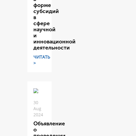
форме
субсидий
в
сфере
научной
и
инновационной
деятельности
ЧИТАТЬ
>
30
Aug
2024
Объявление
о
проведении