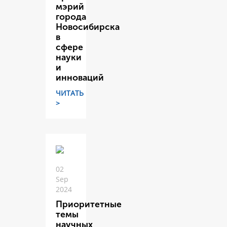
мэрий
города
Новосибирска
в
сфере
науки
и
инноваций
ЧИТАТЬ
>
02
Sep
2024
Приоритетные
темы
научных