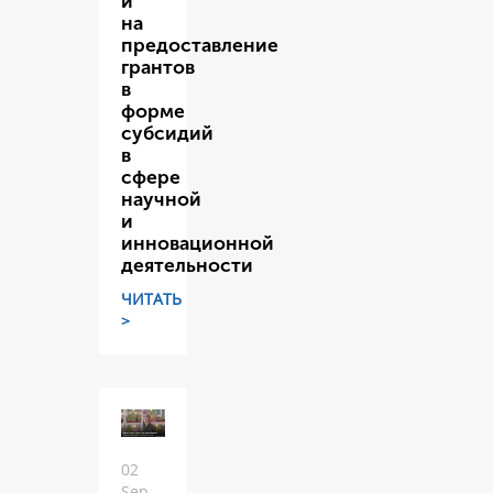
и
на
предоставление
грантов
в
форме
субсидий
в
сфере
научной
и
инновационной
деятельности
ЧИТАТЬ
>
02
Sep