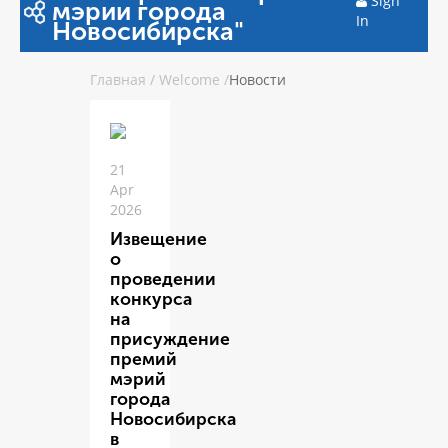
Sign
мэрии города
In
Новосибирска"
Главная
/
Welcome
/
Новости
21
Apr
2026
Извещение
о
проведении
конкурса
на
присуждение
премий
мэрий
города
Новосибирска
в