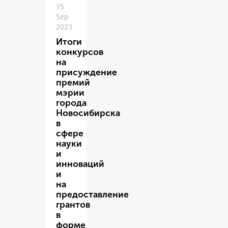
15
Sep
2023
Итоги
конкурсов
на
присуждение
премий
мэрии
города
Новосибирска
в
сфере
науки
и
инноваций
и
на
предоставление
грантов
в
форме