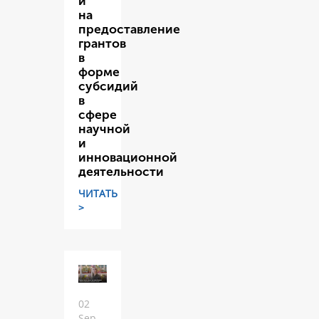
и
на
предоставление
грантов
в
форме
субсидий
в
сфере
научной
и
инновационной
деятельности
ЧИТАТЬ
>
02
Sep