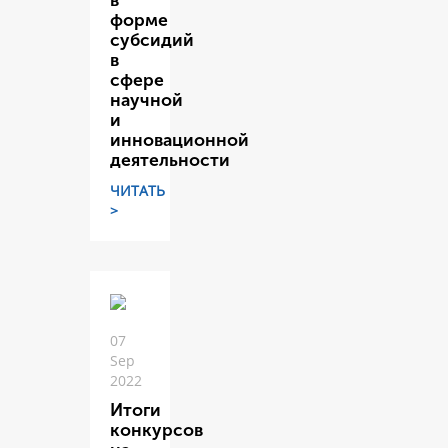
в
форме
субсидий
в
сфере
научной
и
инновационной
деятельности
ЧИТАТЬ
>
07
Sep
2022
Итоги
конкурсов