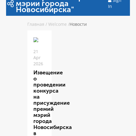
Sign
мэрии города
In
Новосибирска"
Главная
/
Welcome
/
Новости
21
Apr
2026
Извещение
о
проведении
конкурса
на
присуждение
премий
мэрий
города
Новосибирска
в