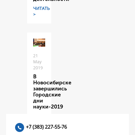
ЧИТАТЬ
>
21
May
2019
В
Новосибирске
завершились
Городские
дни
науки-2019
ЧИТАТЬ
>
+7 (383) 227-55-76