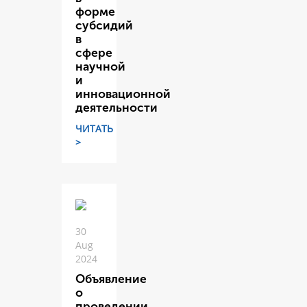
форме
субсидий
в
сфере
научной
и
инновационной
деятельности
ЧИТАТЬ
>
30
Aug
2024
Объявление
о
проведении