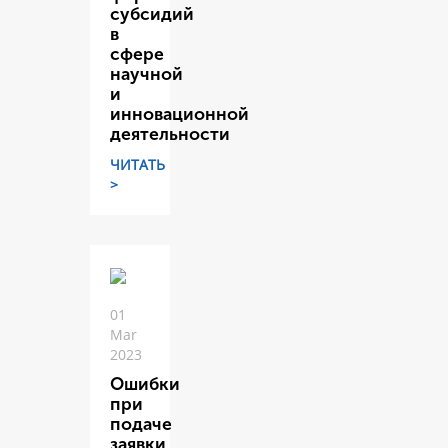
субсидий
в
сфере
научной
и
инновационной
деятельности
ЧИТАТЬ
>
01
Mar
2023
Ошибки
при
подаче
заявки