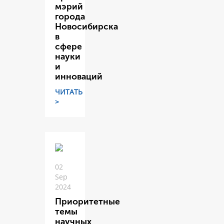
мэрий
города
Новосибирска
в
сфере
науки
и
инноваций
ЧИТАТЬ
>
02
Sep
2024
Приоритетные
темы
научных