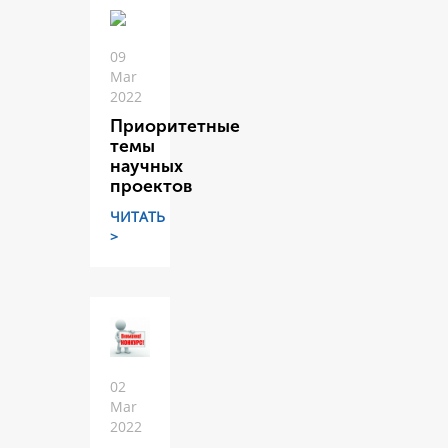
09
Mar
2022
Приоритетные
темы
научных
проектов
ЧИТАТЬ
>
02
Mar
2022