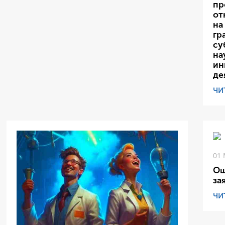
пр
от
на
гр
су
на
ин
де
ЧИ
01 
Ош
за
ЧИ