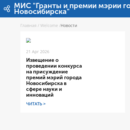
Skip to Content
МИС "Гранты и премии мэрии г
Новосибирска"
Главная
/
Welcome
/
Новости
21 Apr 2026
Извещение о
проведении конкурса
на присуждение
премий мэрий города
Новосибирска в
сфере науки и
инноваций
ЧИТАТЬ >