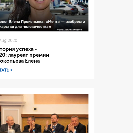
Aug 2020
тория успеха -
20: лауреат премии
окопьева Елена
ТАТЬ >