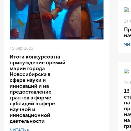
21 
Пр
на
ЧИ
15 Sep 2023
Итоги конкурсов на
присуждение премий
мэрии города
Новосибирска в
сфере науки и
16 
инноваций и на
13
предоставление
ст
грантов в форме
на
субсидий в сфере
пр
научной и
на
инновационной
на
деятельности
гр
ЧИТАТЬ >