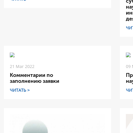
су
на
ин
де
ЧИ
21 Mar 2022
09 
Комментарии по
Пр
заполнению заявки
на
ЧИТАТЬ >
ЧИ