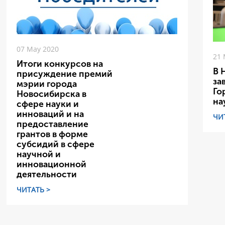
07 May 2020
21 
Итоги конкурсов на
В 
присуждение премий
за
мэрии города
Го
Новосибирска в
на
сфере науки и
инноваций и на
ЧИ
предоставление
грантов в форме
субсидий в сфере
научной и
инновационной
деятельности
ЧИТАТЬ >