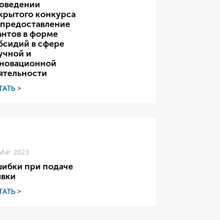
оведении
крытого конкурса
 предоставление
антов в форме
бсидий в сфере
учной и
новационной
ятельности
ТАТЬ >
Mar 2023
ибки при подаче
явки
ТАТЬ >