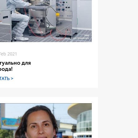
Feb 2021
туально для
рода!
ТАТЬ >