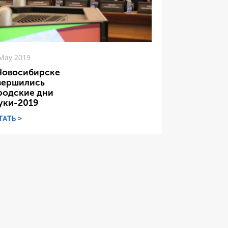
May 2019
Новосибирске
вершились
родские дни
уки-2019
ТАТЬ >