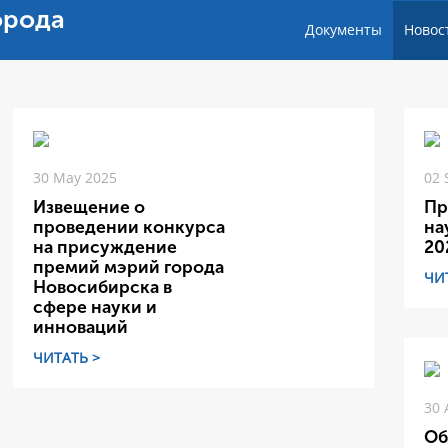
орода
Документы
Новос
30 May 2025
02 
Извещение о
Пр
проведении конкурса
на
на присуждение
20
премий мэрий города
ЧИ
Новосибирска в
сфере науки и
инноваций
ЧИТАТЬ >
30 
Об