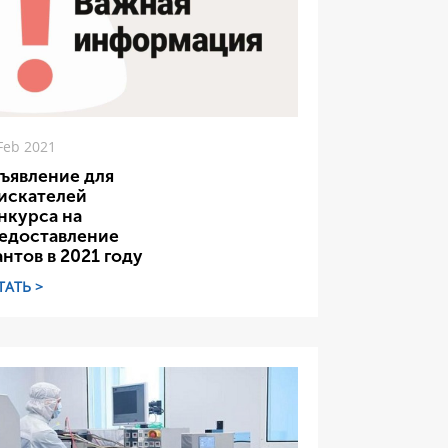
Feb 2021
ъявление для
искателей
нкурса на
едоставление
антов в 2021 году
ТАТЬ >