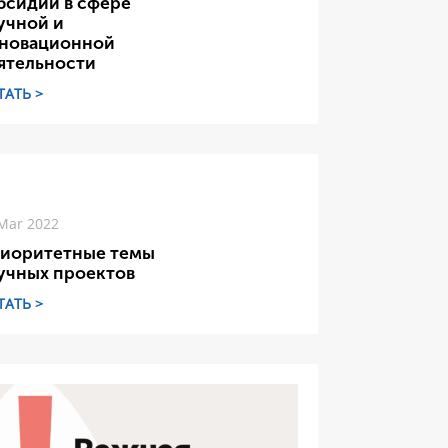
бсидий в сфере
учной и
новационной
ятельности
ТАТЬ >
Mar 2022
иоритетные темы
учных проектов
ТАТЬ >