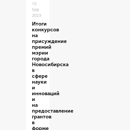
15
Sep
2023
Итоги
конкурсов
на
присуждение
премий
мэрии
города
Новосибирска
в
сфере
науки
и
инноваций
и
на
предоставление
грантов
в
форме