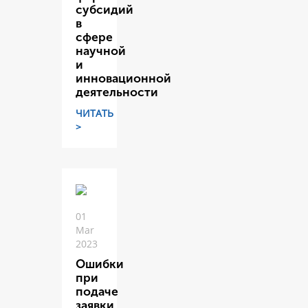
субсидий
в
сфере
научной
и
инновационной
деятельности
ЧИТАТЬ
>
01
Mar
2023
Ошибки
при
подаче
заявки