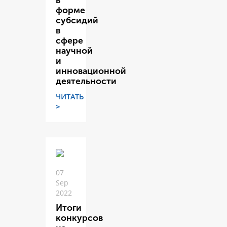
в
форме
субсидий
в
сфере
научной
и
инновационной
деятельности
ЧИТАТЬ
>
07
Sep
2022
Итоги
конкурсов