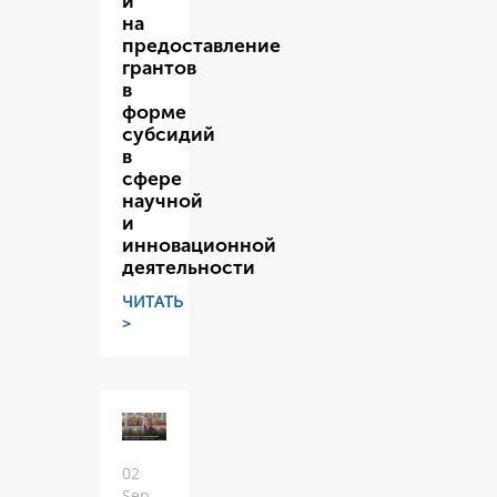
и
на
предоставление
грантов
в
форме
субсидий
в
сфере
научной
и
инновационной
деятельности
ЧИТАТЬ
>
02
Sep