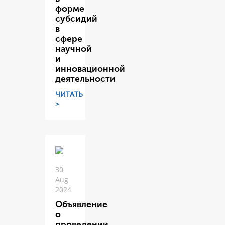
форме
субсидий
в
сфере
научной
и
инновационной
деятельности
ЧИТАТЬ
>
30
Aug
2024
Объявление
о
проведении