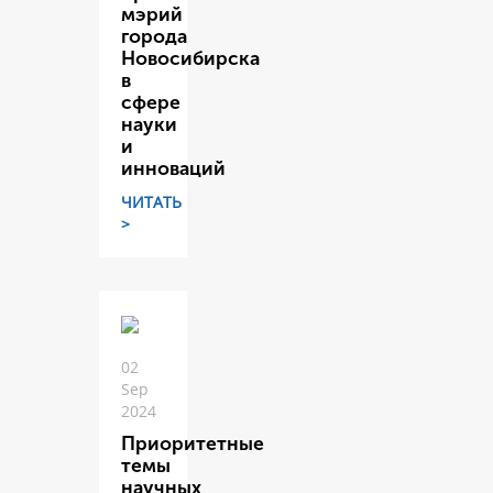
мэрий
города
Новосибирска
в
сфере
науки
и
инноваций
ЧИТАТЬ
>
02
Sep
2024
Приоритетные
темы
научных