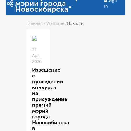
Sign
мэрии города
In
Новосибирска"
Главная
/
Welcome
/
Новости
21
Apr
2026
Извещение
о
проведении
конкурса
на
присуждение
премий
мэрий
города
Новосибирска
в