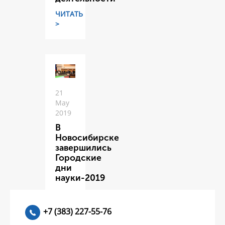
ЧИТАТЬ
>
21
May
2019
В
Новосибирске
завершились
Городские
дни
науки-2019
ЧИТАТЬ
>
+7 (383) 227-55-76