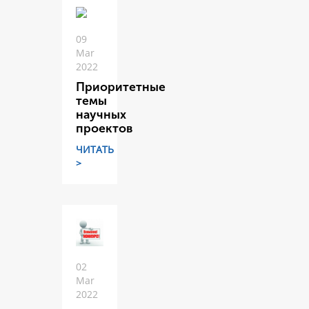
09
Mar
2022
Приоритетные
темы
научных
проектов
ЧИТАТЬ
>
02
Mar
2022