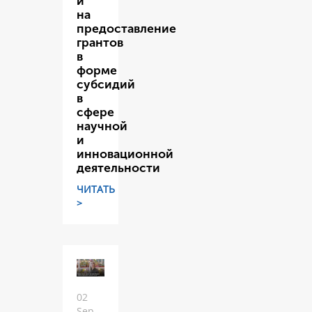
и
на
предоставление
грантов
в
форме
субсидий
в
сфере
научной
и
инновационной
деятельности
ЧИТАТЬ
>
02
Sep