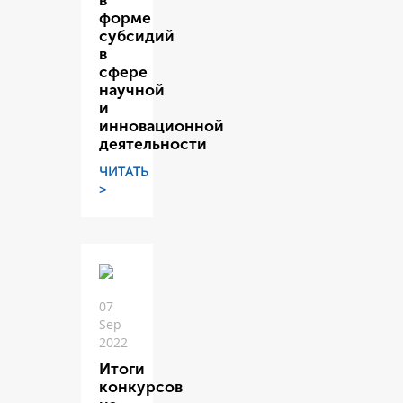
в
форме
субсидий
в
сфере
научной
и
инновационной
деятельности
ЧИТАТЬ
>
07
Sep
2022
Итоги
конкурсов