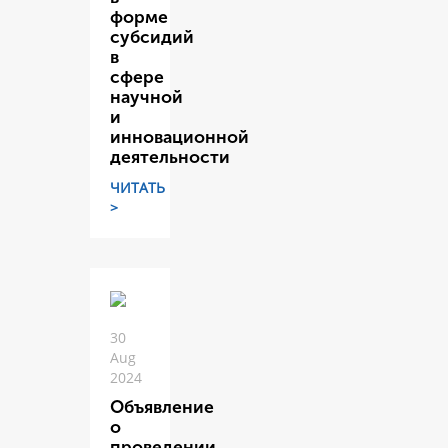
форме
субсидий
в
сфере
научной
и
инновационной
деятельности
ЧИТАТЬ
>
30
Aug
2024
Объявление
о
проведении