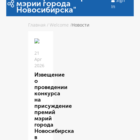
Sign
мэрии города
In
Новосибирска"
Главная
/
Welcome
/
Новости
21
Apr
2026
Извещение
о
проведении
конкурса
на
присуждение
премий
мэрий
города
Новосибирска
в