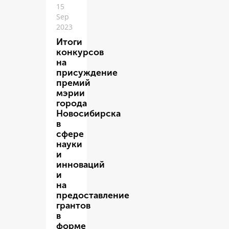
15
Sep
2023
Итоги
конкурсов
на
присуждение
премий
мэрии
города
Новосибирска
в
сфере
науки
и
инноваций
и
на
предоставление
грантов
в
форме