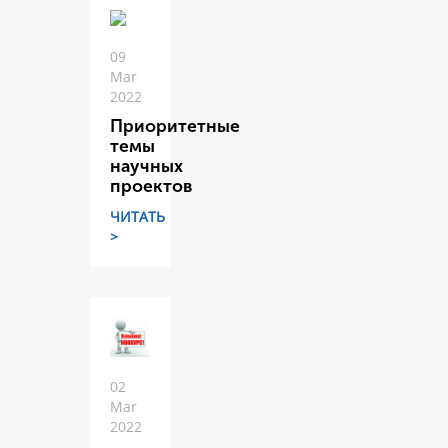
09
Mar
2022
Приоритетные
темы
научных
проектов
ЧИТАТЬ
>
02
Mar
2022