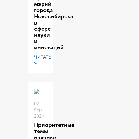
мэрий
города
Новосибирска
в
сфере
науки
и
инноваций
ЧИТАТЬ
>
02
Sep
2024
Приоритетные
темы
научных