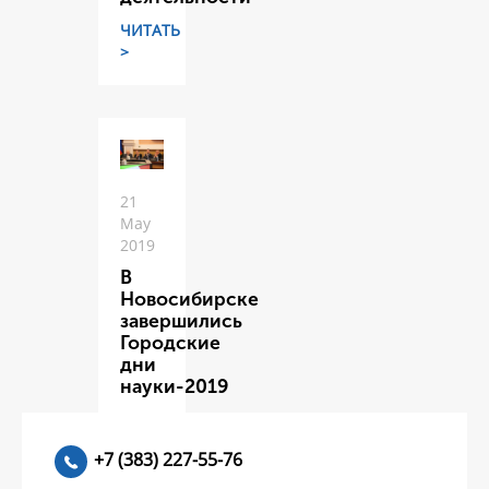
ЧИТАТЬ
>
21
May
2019
В
Новосибирске
завершились
Городские
дни
науки-2019
ЧИТАТЬ
>
+7 (383) 227-55-76