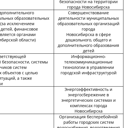
безопасности на территории
города Новосибирска
дополнительного
Совершенствование
альных образовательных
деятельности муниципальных
 (за исключением
образовательных организаций
 детей, финансовое
города
твляется органами
Новосибирска в сфере
ибирской области)
дошкольного, общего и
дополнительного образования
детей
тветствующей
Информационно-
безопасности, системы
телекоммуникационные
тчиков систем
технологии в управлении
 объектов с целью
городской инфраструктурой
туаций, а также
ми
Энергоэффективность и
энергосбережение в
энергетических системах и
комплексах города
Новосибирска
Организация бесперебойной
работы городских систем
водоснабжения, водоотведения