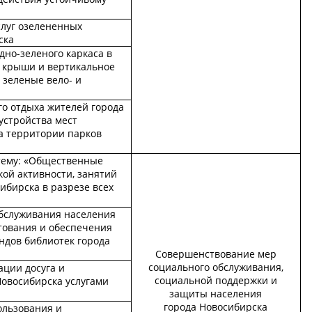
слуг озелененных
ска
но-зеленого каркаса в
е крыши и вертикальное
 зеленые вело- и
го отдыха жителей города
устройства мест
а территории парков
тему: «Общественные
ой активности, занятий
ибирска в разрезе всех
бслуживания населения
тования и обеспечения
ндов библиотек города
Совершенствование мер
социального обслуживания,
ации досуга и
социальной поддержки и
Новосибирска услугами
защиты населения
города Новосибирска
ользования и