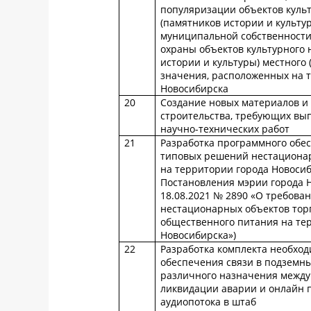
популяризации объектов куль
(памятников истории и культу
муниципальной собственности
охраны объектов культурного 
истории и культуры) местного
значения, расположенных на 
Новосибирска
20
Создание новых материалов и 
строительства, требующих вы
научно-технических работ
21
Разработка программного обе
типовых решений нестационар
на территории города Новосиб
Постановления мэрии города 
18.08.2021 № 2890 «О требова
нестационарных объектов торг
общественного питания на те
Новосибирска»)
22
Разработка комплекта необход
обеспечения связи в подземн
различного назначения между
ликвидации аварии и онлайн 
аудиопотока в штаб