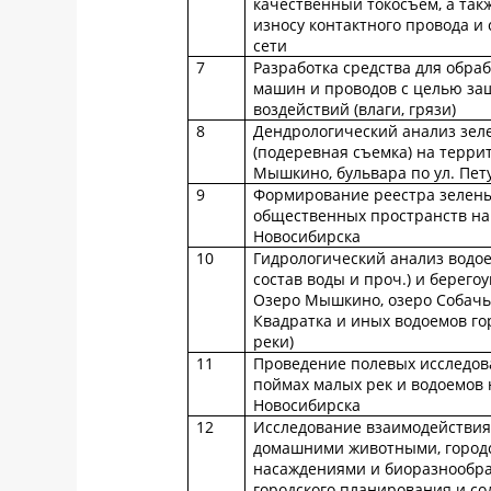
качественный токосъем, а та
износу контактного провода и
сети
7
Разработка средства для обра
машин и проводов с целью за
воздействий (влаги, грязи)
8
Дендрологический анализ зел
(подеревная съемка) на терри
Мышкино, бульвара по ул. Пет
9
Формирование реестра зелены
общественных пространств на
Новосибирска
10
Гидрологический анализ водо
состав воды и проч.) и берего
Озеро Мышкино, озеро Собачье
Квадратка и иных водоемов го
реки)
11
Проведение полевых исследов
поймах малых рек и водоемов 
Новосибирска
12
Исследование взаимодействия
домашними животными, город
насаждениями и биоразнообр
городского планирования и со