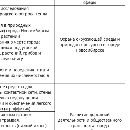
сферы
 исследования
родского острова тепла
ия в природных
ых) города Новосибирска
 растений
Охрана окружающей среды и
ания в черте города
природных ресурсов в городе
щихся под угрозой
Новосибирске
 растений, грибов и
асную книгу
сти и поведения птиц и
ения их численностью в
не средства для
ы контактной сети, стены
целью недопущения
и и обеспечения легкого
в («граффити»)
тактных вставок
Развитие дорожной
 трамвая,
деятельности и общественного
ность (низкий износ),
транспорта города