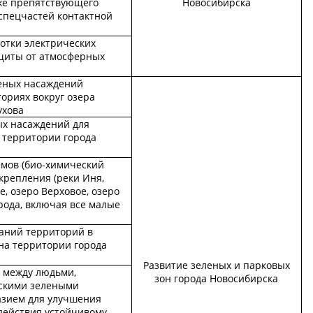
кже препятствующего
Новосибирска
 спецчастей контактной
ботки электрических
щиты от атмосферных
еных насаждений
ториях вокруг озера
ухова
х насаждений для
 территории города
емов (био-химический
укрепления (реки Иня,
, озеро Верховое, озеро
рода, включая все малые
аний территорий в
на территории города
Развитие зеленых и парковых
 между людьми,
зон города Новосибирска
скими зелеными
азием для улучшения
действия устойчивому