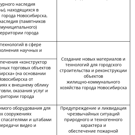
турного наследия
ры), находящихся в
 города Новосибирска,
наследия (памятников
 (муниципального)
территории города
технологий в сфере
полнения научных и
Создание новых материалов и
спечения «конструктор
технологий для городского
ных торговых объектов
строительства и реконструкции
ирска» (на основании
объектов
Новосибирска от
жилищно-коммунального
ниях к внешнему облику
хозяйства города Новосибирска
овли, оказания услуг и
рритории города
имого оборудования для
Предупреждение и ликвидация
ых сооружениях
чрезвычайных ситуаций
 спасателями и штабами
природного и техногенного
передачи видео и
характера и
обеспечение пожарной