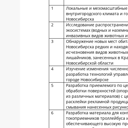
1
Локальные и мезомасштабные
внутригородского климата и го
Новосибирска
2
Исследование распространен
экосистемах (водных и наземн
инвазивных видов животных и
3
Обнаружение новых мест обит
Новосибирска редких и находя
исчезновения видов животных,
лишайников, занесенных в Кр
Новосибирской области
4
Изучение изменения численно
разработка технологий управл
городе Новосибирске
5
Разработка приемлемого по це
обработки поверхностей (опор
из различных материалов) с 
расклейки рекламной продукци
смывания нанесенных рисунко
6
Разработка материала для кон
токоприемников троллейбуса и
обеспечивающего высокую проч