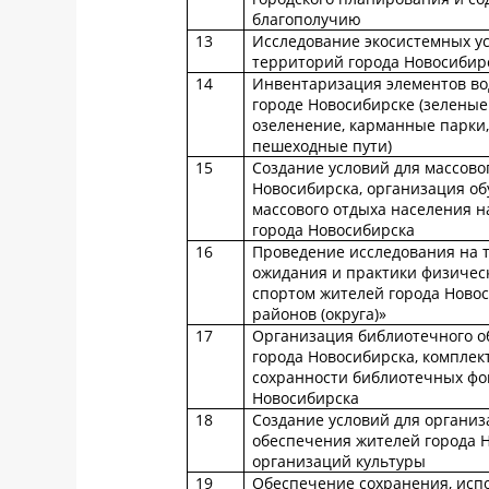
благополучию
13
Исследование экосистемных у
территорий города Новосибир
14
Инвентаризация элементов вод
городе Новосибирске (зелены
озеленение, карманные парки,
пешеходные пути)
15
Создание условий для массово
Новосибирска, организация об
массового отдыха населения н
города Новосибирска
16
Проведение исследования на 
ожидания и практики физическ
спортом жителей города Новос
районов (округа)»
17
Организация библиотечного о
города Новосибирска, комплек
сохранности библиотечных фо
Новосибирска
18
Создание условий для организ
обеспечения жителей города 
организаций культуры
19
Обеспечение сохранения, исп