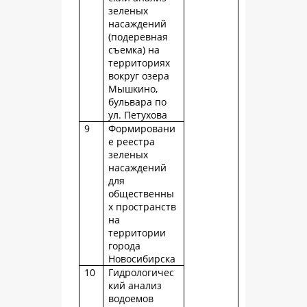
зеленых
насаждений
(подеревная
съемка) на
территориях
вокруг озера
Мышкино,
бульвара по
ул. Петухова
9
Формировани
е реестра
зеленых
насаждений
для
общественны
х пространств
на
территории
города
Новосибирска
10
Гидрологичес
кий анализ
водоемов