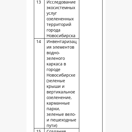
13
Исследование
экосистемных
услуг
озелененных
территорий
города
Новосибирска
14
Инвентаризац
ия элементов
водно-
зеленого
каркаса в
городе
Новосибирске
(зеленые
крыши и
вертикальное
озеленение,
карманные
парки,
зеленые вело-
и пешеходные
пути)
15
Создание