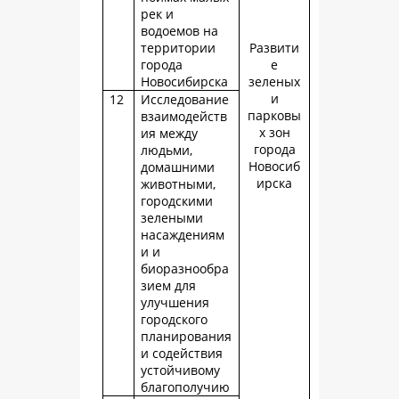
рек и
водоемов на
территории
Развити
города
е
Новосибирска
зеленых
и
12
Исследование
парковы
взаимодейств
х зон
ия между
города
людьми,
Новосиб
домашними
ирска
животными,
городскими
зелеными
насаждениям
и и
биоразнообра
зием для
улучшения
городского
планирования
и содействия
устойчивому
благополучию