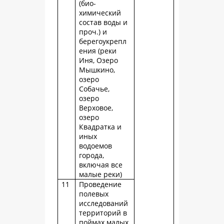
(био-
химический
состав воды и
проч.) и
берегоукрепл
ения (реки
Иня, Озеро
Мышкино,
озеро
Собачье,
озеро
Верховое,
озеро
Квадратка и
иных
водоемов
города,
включая все
малые реки)
11
Проведение
полевых
исследований
территорий в
поймах малых