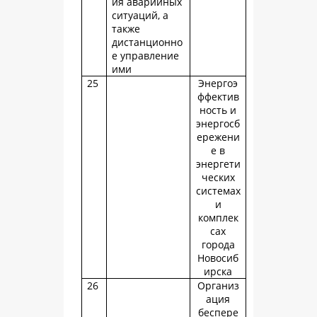
ия аварийных
ситуаций, а
также
дистанционно
е управление
ими
25
Энергоэ
ффектив
ность и
энергосб
ережени
е в
энергети
ческих
системах
и
комплек
сах
города
Новосиб
ирска
26
Организ
ация
беспере