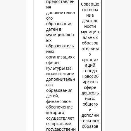
предоставлен
Соверше
ия
нствова
дополнительн
ние
ого
деятель
образования
ности
детей в
муницип
муниципальн
альных
ых
образов
образователь
ательны
ных
х
организациях
организ
сферы
аций
культуры (за
города
исключением
Новосиб
дополнительн
ирска в
ого
сфере
образования
дошколь
детей,
ного,
финансовое
общего
обеспечение
и
которого
дополни
осуществляет
тельного
ся органами
образов
государственн