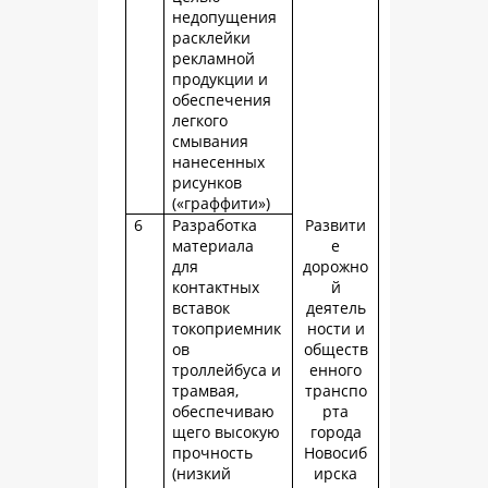
недопущения
расклейки
рекламной
продукции и
обеспечения
легкого
смывания
нанесенных
рисунков
(«граффити»)
6
Разработка
Развити
материала
е
для
дорожно
контактных
й
вставок
деятель
токоприемник
ности и
ов
обществ
троллейбуса и
енного
трамвая,
транспо
обеспечиваю
рта
щего высокую
города
прочность
Новосиб
(низкий
ирска