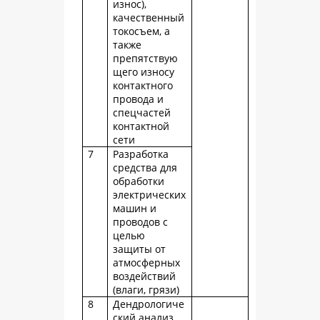
износ),
качественный
токосъем, а
также
препятствую
щего износу
контактного
провода и
спецчастей
контактной
сети
7
Разработка
средства для
обработки
электрических
машин и
проводов с
целью
защиты от
атмосферных
воздействий
(влаги, грязи)
8
Дендрологиче
ский анализ