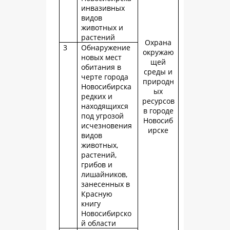
инвазивных
видов
животных и
растений
Охрана
3
Обнаружение
окружаю
новых мест
щей
обитания в
среды и
черте города
природн
Новосибирска
ых
редких и
ресурсов
находящихся
в городе
под угрозой
Новосиб
исчезновения
ирске
видов
животных,
растений,
грибов и
лишайников,
занесенных в
Красную
книгу
Новосибирско
й области