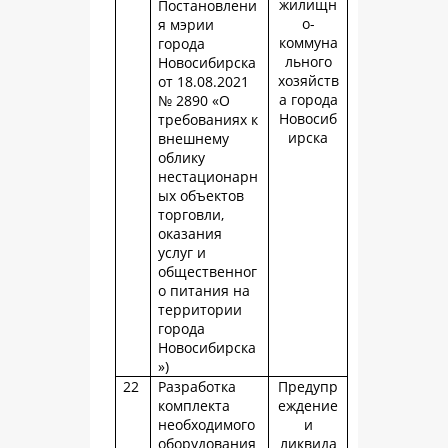
жилищн
Постановлени
о-
я мэрии
коммуна
города
льного
Новосибирска
хозяйств
от 18.08.2021
а города
№ 2890 «О
Новосиб
требованиях к
ирска
внешнему
облику
нестационарн
ых объектов
торговли,
оказания
услуг и
общественног
о питания на
территории
города
Новосибирска
»)
22
Разработка
Предупр
комплекта
еждение
необходимого
и
оборудования
ликвида