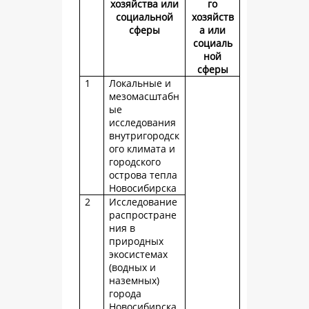
хозяйства или
го
социальной
хозяйств
сферы
а или
социаль
ной
сферы
1
Локальные и
мезомасштабн
ые
исследования
внутригородск
ого климата и
городского
острова тепла
Новосибирска
2
Исследование
распростране
ния в
природных
экосистемах
(водных и
наземных)
города
Новосибирска