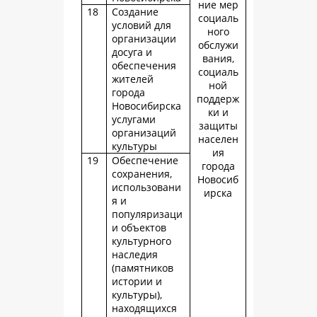
ние мер
18
Создание
социаль
условий для
ного
организации
обслужи
досуга и
вания,
обеспечения
социаль
жителей
ной
города
поддерж
Новосибирска
ки и
услугами
защиты
организаций
населен
культуры
ия
19
Обеспечение
города
сохранения,
Новосиб
использовани
ирска
я и
популяризаци
и объектов
культурного
наследия
(памятников
истории и
культуры),
находящихся