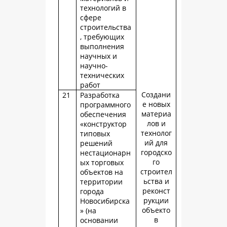
технологий в
сфере
строительства
, требующих
выполнения
научных и
научно-
технических
работ
Создани
21
Разработка
е новых
программного
материа
обеспечения
лов и
«конструктор
технолог
типовых
ий для
решений
городско
нестационарн
го
ых торговых
строител
объектов на
ьства и
территории
реконст
города
рукции
Новосибирска
объекто
» (на
в
основании