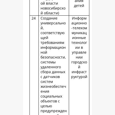
ания
ой власти
детей
новосибирско
й области)
24
Создание
Информ
универсально
ационно
й,
-телеком
соответствую
муникац
щей
ионные
требованиям
технолог
информацион
ии в
ной
управле
безопасности,
нии
системы
городско
удаленного
й
сбора данных
инфраст
с датчиков
руктурой
систем
жизнеобеспеч
ения
социальных
объектов с
целью
предупрежден