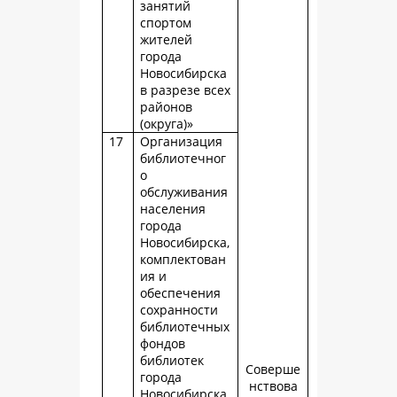
занятий
спортом
жителей
города
Новосибирска
в разрезе всех
районов
(округа)»
17
Организация
библиотечног
о
обслуживания
населения
города
Новосибирска,
комплектован
ия и
обеспечения
сохранности
библиотечных
фондов
библиотек
Соверше
города
нствова
Новосибирска