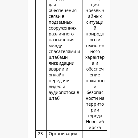
для
ция
обеспечения
чрезвыч
связи в
айных
подземных
ситуаци
сооружениях
й
различного
природн
назначения
ого и
между
техноген
спасателями и
ного
штабами
характер
ликвидации
а и
аварии и
обеспеч
онлайн
ение
передачи
пожарно
видео и
й
аудиопотока в
безопас
штаб
ности на
террито
рии
города
Новосиб
ирска
23
Организация