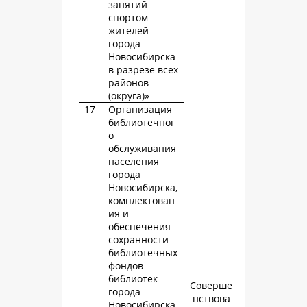
занятий
спортом
жителей
города
Новосибирска
в разрезе всех
районов
(округа)»
17
Организация
библиотечног
о
обслуживания
населения
города
Новосибирска,
комплектован
ия и
обеспечения
сохранности
библиотечных
фондов
библиотек
Соверше
города
нствова
Новосибирска