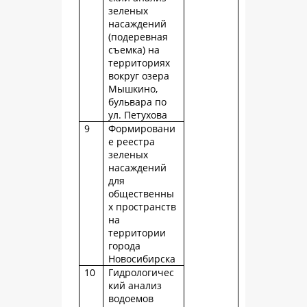
зеленых
насаждений
(подеревная
съемка) на
территориях
вокруг озера
Мышкино,
бульвара по
ул. Петухова
9
Формировани
е реестра
зеленых
насаждений
для
общественны
х пространств
на
территории
города
Новосибирска
10
Гидрологичес
кий анализ
водоемов