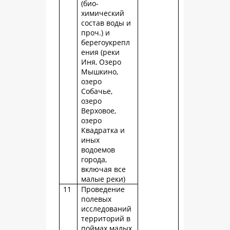
(био-
химический
состав воды и
проч.) и
берегоукрепл
ения (реки
Иня, Озеро
Мышкино,
озеро
Собачье,
озеро
Верховое,
озеро
Квадратка и
иных
водоемов
города,
включая все
малые реки)
11
Проведение
полевых
исследований
территорий в
поймах малых