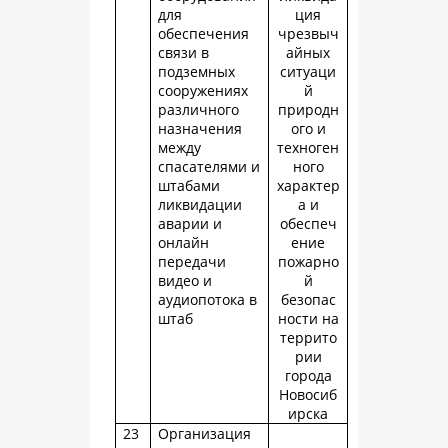
для
ция
обеспечения
чрезвыч
связи в
айных
подземных
ситуаци
сооружениях
й
различного
природн
назначения
ого и
между
техноген
спасателями и
ного
штабами
характер
ликвидации
а и
аварии и
обеспеч
онлайн
ение
передачи
пожарно
видео и
й
аудиопотока в
безопас
штаб
ности на
террито
рии
города
Новосиб
ирска
23
Организация