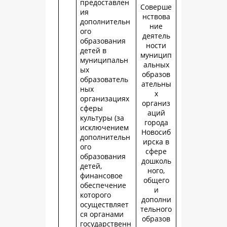
предоставлен
Соверше
ия
нствова
дополнительн
ние
ого
деятель
образования
ности
детей в
муницип
муниципальн
альных
ых
образов
образователь
ательны
ных
х
организациях
организ
сферы
аций
культуры (за
города
исключением
Новосиб
дополнительн
ирска в
ого
сфере
образования
дошколь
детей,
ного,
финансовое
общего
обеспечение
и
которого
дополни
осуществляет
тельного
ся органами
образов
государственн