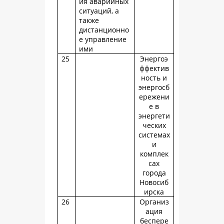
ия аварийных
ситуаций, а
также
дистанционно
е управление
ими
25
Энергоэ
ффектив
ность и
энергосб
ережени
е в
энергети
ческих
системах
и
комплек
сах
города
Новосиб
ирска
26
Организ
ация
беспере