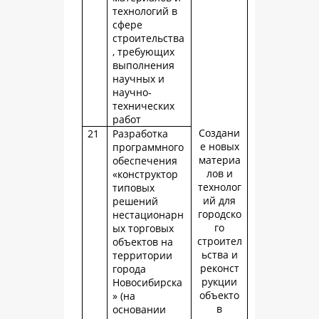
технологий в
сфере
строительства
, требующих
выполнения
научных и
научно-
технических
работ
Создани
21
Разработка
е новых
программного
материа
обеспечения
лов и
«конструктор
технолог
типовых
ий для
решений
городско
нестационарн
го
ых торговых
строител
объектов на
ьства и
территории
реконст
города
рукции
Новосибирска
объекто
» (на
в
основании