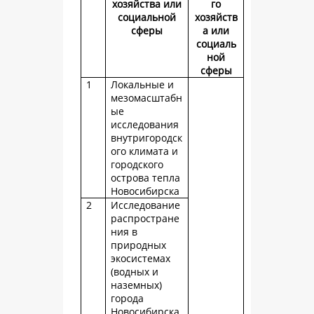
хозяйства или
го
социальной
хозяйств
сферы
а или
социаль
ной
сферы
1
Локальные и
мезомасштабн
ые
исследования
внутригородск
ого климата и
городского
острова тепла
Новосибирска
2
Исследование
распростране
ния в
природных
экосистемах
(водных и
наземных)
города
Новосибирска