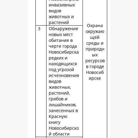
инвазивных
видов
животных и
растений
Охрана
3
Обнаружение
окружаю
новых мест
щей
обитания в
среды и
черте города
природн
Новосибирска
ых
редких и
ресурсов
находящихся
в городе
под угрозой
Новосиб
исчезновения
ирске
видов
животных,
растений,
грибов и
лишайников,
занесенных в
Красную
книгу
Новосибирско
й области