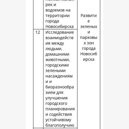
рек и
водоемов на
территории
Развити
города
е
Новосибирска
зеленых
и
12
Исследование
парковы
взаимодейств
х зон
ия между
города
людьми,
Новосиб
домашними
ирска
животными,
городскими
зелеными
насаждениям
и и
биоразнообра
зием для
улучшения
городского
планирования
и содействия
устойчивому
благополучию