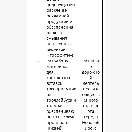
недопущения
расклейки
рекламной
продукции и
обеспечения
легкого
смывания
нанесенных
рисунков
(«граффити»)
6
Разработка
Развити
материала
е
для
дорожно
контактных
й
вставок
деятель
токоприемник
ности и
ов
обществ
троллейбуса и
енного
трамвая,
транспо
обеспечиваю
рта
щего высокую
города
прочность
Новосиб
(низкий
ирска