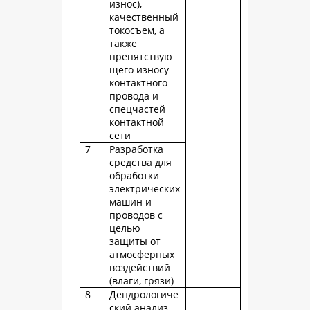
износ),
качественный
токосъем, а
также
препятствую
щего износу
контактного
провода и
спецчастей
контактной
сети
7
Разработка
средства для
обработки
электрических
машин и
проводов с
целью
защиты от
атмосферных
воздействий
(влаги, грязи)
8
Дендрологиче
ский анализ