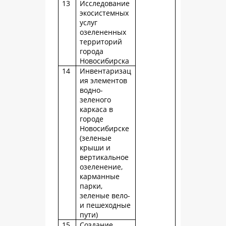
13
Исследование
экосистемных
услуг
озелененных
территорий
города
Новосибирска
14
Инвентаризац
ия элементов
водно-
зеленого
каркаса в
городе
Новосибирске
(зеленые
крыши и
вертикальное
озеленение,
карманные
парки,
зеленые вело-
и пешеходные
пути)
15
Создание