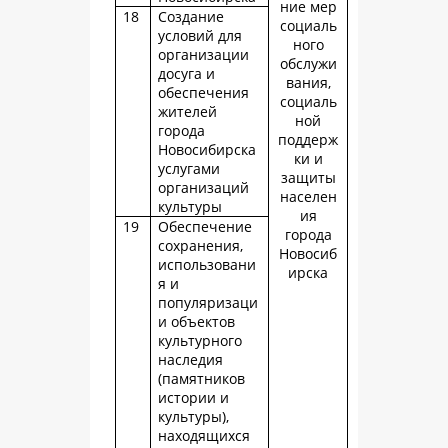
ние мер
18
Создание
социаль
условий для
ного
организации
обслужи
досуга и
вания,
обеспечения
социаль
жителей
ной
города
поддерж
Новосибирска
ки и
услугами
защиты
организаций
населен
культуры
ия
19
Обеспечение
города
сохранения,
Новосиб
использовани
ирска
я и
популяризаци
и объектов
культурного
наследия
(памятников
истории и
культуры),
находящихся