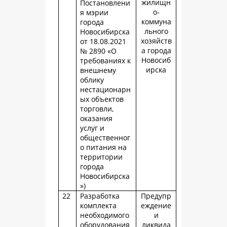
жилищн
Постановлени
о-
я мэрии
коммуна
города
льного
Новосибирска
хозяйств
от 18.08.2021
а города
№ 2890 «О
Новосиб
требованиях к
ирска
внешнему
облику
нестационарн
ых объектов
торговли,
оказания
услуг и
общественног
о питания на
территории
города
Новосибирска
»)
22
Разработка
Предупр
комплекта
еждение
необходимого
и
оборудования
ликвида