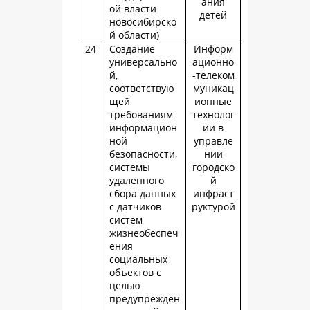
ания
ой власти
детей
новосибирско
й области)
24
Создание
Информ
универсально
ационно
й,
-телеком
соответствую
муникац
щей
ионные
требованиям
технолог
информацион
ии в
ной
управле
безопасности,
нии
системы
городско
удаленного
й
сбора данных
инфраст
с датчиков
руктурой
систем
жизнеобеспеч
ения
социальных
объектов с
целью
предупрежден