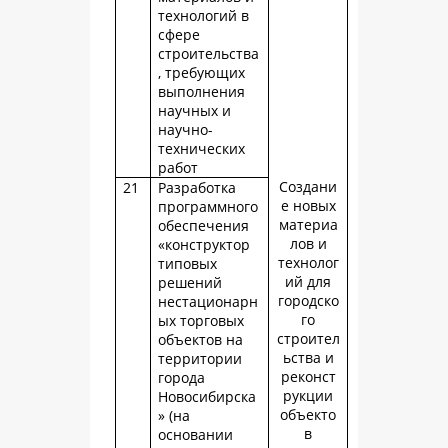
технологий в
сфере
строительства
, требующих
выполнения
научных и
научно-
технических
работ
Создани
21
Разработка
е новых
программного
материа
обеспечения
лов и
«конструктор
технолог
типовых
ий для
решений
городско
нестационарн
го
ых торговых
строител
объектов на
ьства и
территории
реконст
города
рукции
Новосибирска
объекто
» (на
в
основании