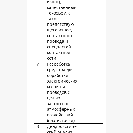
износ),
качественный
токосъем, а
также
препятствую
щего износу
контактного
провода и
спецчастей
контактной
сети
7
Разработка
средства для
обработки
электрических
машин и
проводов с
целью
защиты от
атмосферных
воздействий
(влаги, грязи)
8
Дендрологиче
ский анализ