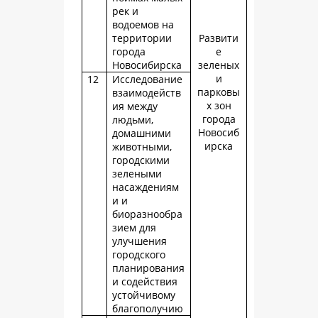
рек и
водоемов на
территории
Развити
города
е
Новосибирска
зеленых
и
12
Исследование
парковы
взаимодейств
х зон
ия между
города
людьми,
Новосиб
домашними
ирска
животными,
городскими
зелеными
насаждениям
и и
биоразнообра
зием для
улучшения
городского
планирования
и содействия
устойчивому
благополучию