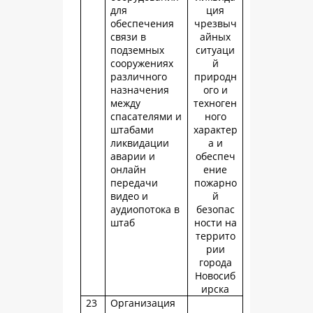
для
ция
обеспечения
чрезвыч
связи в
айных
подземных
ситуаци
сооружениях
й
различного
природн
назначения
ого и
между
техноген
спасателями и
ного
штабами
характер
ликвидации
а и
аварии и
обеспеч
онлайн
ение
передачи
пожарно
видео и
й
аудиопотока в
безопас
штаб
ности на
террито
рии
города
Новосиб
ирска
23
Организация