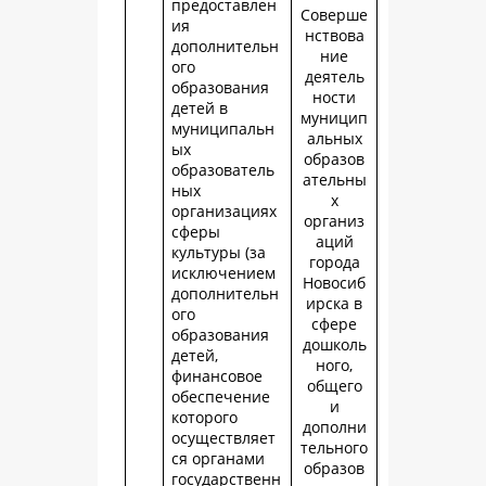
предоставлен
Соверше
ия
нствова
дополнительн
ние
ого
деятель
образования
ности
детей в
муницип
муниципальн
альных
ых
образов
образователь
ательны
ных
х
организациях
организ
сферы
аций
культуры (за
города
исключением
Новосиб
дополнительн
ирска в
ого
сфере
образования
дошколь
детей,
ного,
финансовое
общего
обеспечение
и
которого
дополни
осуществляет
тельного
ся органами
образов
государственн