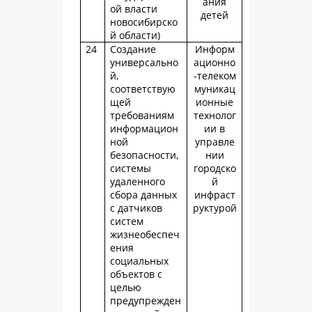
ания
ой власти
детей
новосибирско
й области)
24
Создание
Информ
универсально
ационно
й,
-телеком
соответствую
муникац
щей
ионные
требованиям
технолог
информацион
ии в
ной
управле
безопасности,
нии
системы
городско
удаленного
й
сбора данных
инфраст
с датчиков
руктурой
систем
жизнеобеспеч
ения
социальных
объектов с
целью
предупрежден