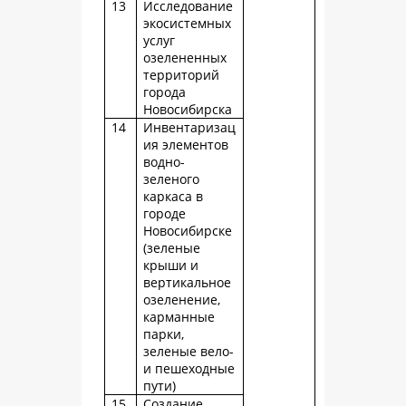
13
Исследование
экосистемных
услуг
озелененных
территорий
города
Новосибирска
14
Инвентаризац
ия элементов
водно-
зеленого
каркаса в
городе
Новосибирске
(зеленые
крыши и
вертикальное
озеленение,
карманные
парки,
зеленые вело-
и пешеходные
пути)
15
Создание