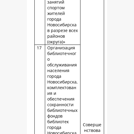
занятий
спортом
жителей
города
Новосибирска
в разрезе всех
районов
(округа)»
17
Организация
библиотечног
о
обслуживания
населения
города
Новосибирска,
комплектован
ия и
обеспечения
сохранности
библиотечных
фондов
библиотек
Соверше
города
нствова
Новосибирска