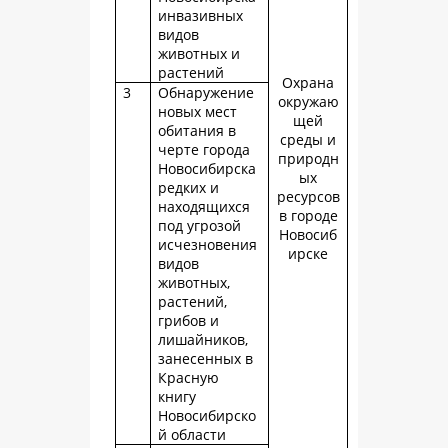
инвазивных
видов
животных и
растений
Охрана
3
Обнаружение
окружаю
новых мест
щей
обитания в
среды и
черте города
природн
Новосибирска
ых
редких и
ресурсов
находящихся
в городе
под угрозой
Новосиб
исчезновения
ирске
видов
животных,
растений,
грибов и
лишайников,
занесенных в
Красную
книгу
Новосибирско
й области