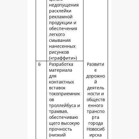
недопущения
расклейки
рекламной
продукции и
обеспечения
легкого
смывания
нанесенных
рисунков
(«граффити»)
6
Разработка
Развити
материала
е
для
дорожно
контактных
й
вставок
деятель
токоприемник
ности и
ов
обществ
троллейбуса и
енного
трамвая,
транспо
обеспечиваю
рта
щего высокую
города
прочность
Новосиб
(низкий
ирска