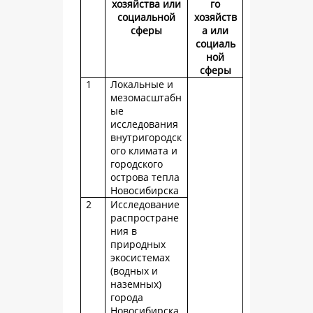
хозяйства или
го
социальной
хозяйств
сферы
а или
социаль
ной
сферы
1
Локальные и
мезомасштабн
ые
исследования
внутригородск
ого климата и
городского
острова тепла
Новосибирска
2
Исследование
распростране
ния в
природных
экосистемах
(водных и
наземных)
города
Новосибирска