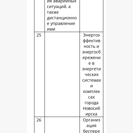
ия аварийных
ситуаций, а
также
дистанционно
е управление
ими
25
Энергоэ
ффектив
ность и
энергосб
ережени
е в
энергети
ческих
системах
и
комплек
сах
города
Новосиб
ирска
26
Организ
ация
беспере