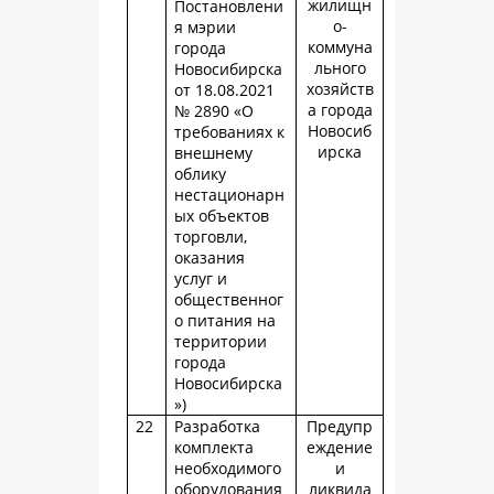
жилищн
Постановлени
о-
я мэрии
коммуна
города
льного
Новосибирска
хозяйств
от 18.08.2021
а города
№ 2890 «О
Новосиб
требованиях к
ирска
внешнему
облику
нестационарн
ых объектов
торговли,
оказания
услуг и
общественног
о питания на
территории
города
Новосибирска
»)
22
Разработка
Предупр
комплекта
еждение
необходимого
и
оборудования
ликвида