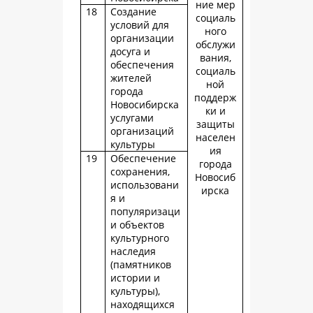
ние мер
18
Создание
социаль
условий для
ного
организации
обслужи
досуга и
вания,
обеспечения
социаль
жителей
ной
города
поддерж
Новосибирска
ки и
услугами
защиты
организаций
населен
культуры
ия
19
Обеспечение
города
сохранения,
Новосиб
использовани
ирска
я и
популяризаци
и объектов
культурного
наследия
(памятников
истории и
культуры),
находящихся