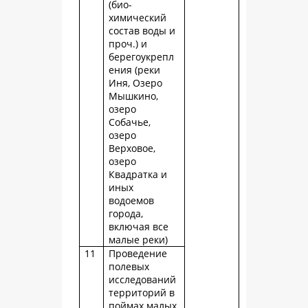
(био-
химический
состав воды и
проч.) и
берегоукрепл
ения (реки
Иня, Озеро
Мышкино,
озеро
Собачье,
озеро
Верховое,
озеро
Квадратка и
иных
водоемов
города,
включая все
малые реки)
11
Проведение
полевых
исследований
территорий в
поймах малых