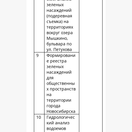
зеленых
насаждений
(подеревная
съемка) на
территориях
вокруг озера
Мышкино,
бульвара по
ул. Петухова
9
Формировани
е реестра
зеленых
насаждений
для
общественны
х пространств
на
территории
города
Новосибирска
10
Гидрологичес
кий анализ
водоемов