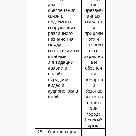
для
ция
обеспечения
чрезвыч
связи в
айных
подземных
ситуаци
сооружениях
й
различного
природн
назначения
ого и
между
техноген
спасателями и
ного
штабами
характер
ликвидации
а и
аварии и
обеспеч
онлайн
ение
передачи
пожарно
видео и
й
аудиопотока в
безопас
штаб
ности на
террито
рии
города
Новосиб
ирска
23
Организация