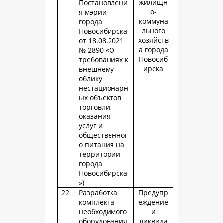
жилищн
Постановлени
о-
я мэрии
коммуна
города
льного
Новосибирска
хозяйств
от 18.08.2021
а города
№ 2890 «О
Новосиб
требованиях к
ирска
внешнему
облику
нестационарн
ых объектов
торговли,
оказания
услуг и
общественног
о питания на
территории
города
Новосибирска
»)
22
Разработка
Предупр
комплекта
еждение
необходимого
и
оборудования
ликвида