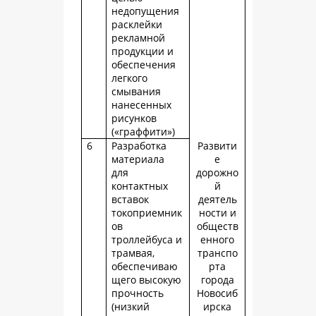
недопущения
расклейки
рекламной
продукции и
обеспечения
легкого
смывания
нанесенных
рисунков
(«граффити»)
6
Разработка
Развити
материала
е
для
дорожно
контактных
й
вставок
деятель
токоприемник
ности и
ов
обществ
троллейбуса и
енного
трамвая,
транспо
обеспечиваю
рта
щего высокую
города
прочность
Новосиб
(низкий
ирска