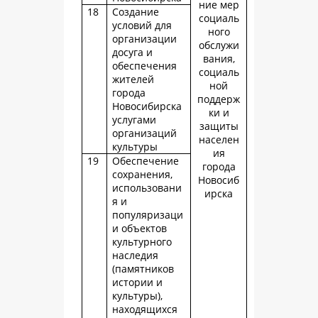
ние мер
18
Создание
социаль
условий для
ного
организации
обслужи
досуга и
вания,
обеспечения
социаль
жителей
ной
города
поддерж
Новосибирска
ки и
услугами
защиты
организаций
населен
культуры
ия
19
Обеспечение
города
сохранения,
Новосиб
использовани
ирска
я и
популяризаци
и объектов
культурного
наследия
(памятников
истории и
культуры),
находящихся