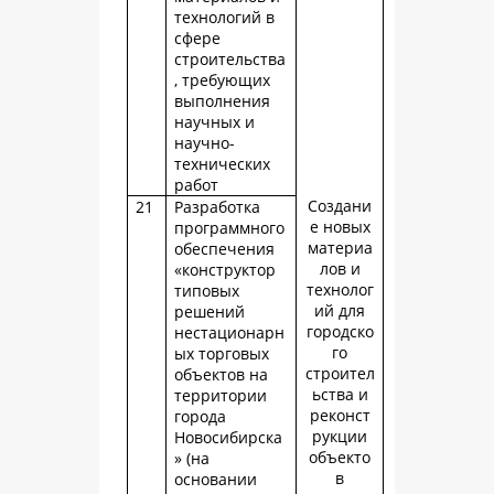
технологий в
сфере
строительства
, требующих
выполнения
научных и
научно-
технических
работ
Создани
21
Разработка
е новых
программного
материа
обеспечения
лов и
«конструктор
технолог
типовых
ий для
решений
городско
нестационарн
го
ых торговых
строител
объектов на
ьства и
территории
реконст
города
рукции
Новосибирска
объекто
» (на
в
основании