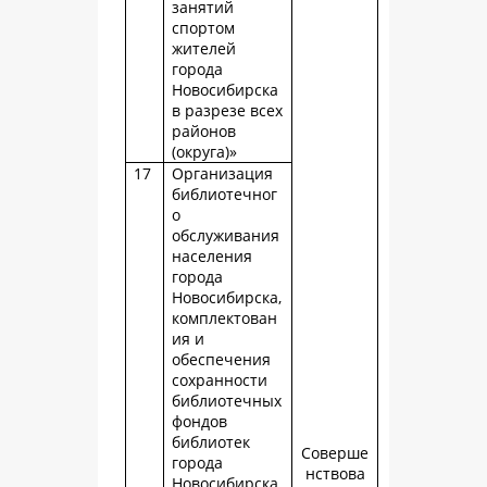
занятий
спортом
жителей
города
Новосибирска
в разрезе всех
районов
(округа)»
17
Организация
библиотечног
о
обслуживания
населения
города
Новосибирска,
комплектован
ия и
обеспечения
сохранности
библиотечных
фондов
библиотек
Соверше
города
нствова
Новосибирска