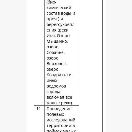
(био-
химический
состав воды и
проч.) и
берегоукрепл
ения (реки
Иня, Озеро
Мышкино,
озеро
Собачье,
озеро
Верховое,
озеро
Квадратка и
иных
водоемов
города,
включая все
малые реки)
11
Проведение
полевых
исследований
территорий в
поймах малых