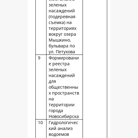
зеленых
насаждений
(подеревная
съемка) на
территориях
вокруг озера
Мышкино,
бульвара по
ул. Петухова
9
Формировани
е реестра
зеленых
насаждений
для
общественны
х пространств
на
территории
города
Новосибирска
10
Гидрологичес
кий анализ
водоемов