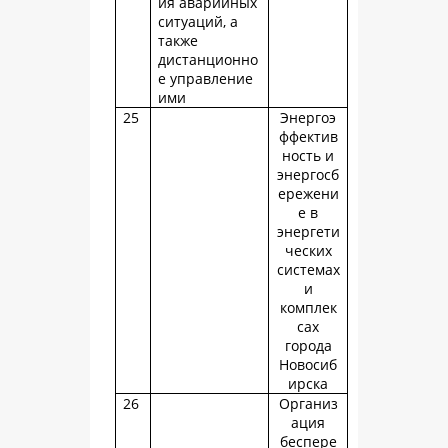
ия аварийных
ситуаций, а
также
дистанционно
е управление
ими
25
Энергоэ
ффектив
ность и
энергосб
ережени
е в
энергети
ческих
системах
и
комплек
сах
города
Новосиб
ирска
26
Организ
ация
беспере