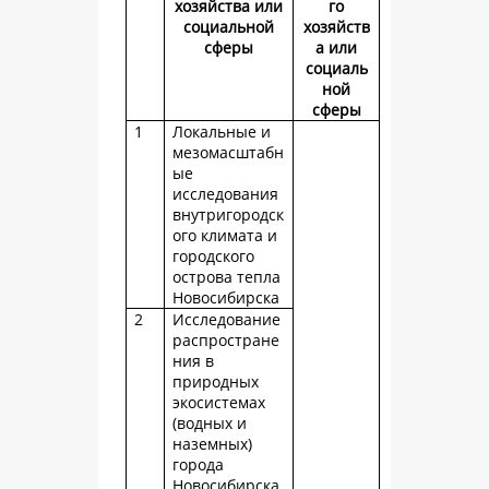
хозяйства или
го
социальной
хозяйств
сферы
а или
социаль
ной
сферы
1
Локальные и
мезомасштабн
ые
исследования
внутригородск
ого климата и
городского
острова тепла
Новосибирска
2
Исследование
распростране
ния в
природных
экосистемах
(водных и
наземных)
города
Новосибирска