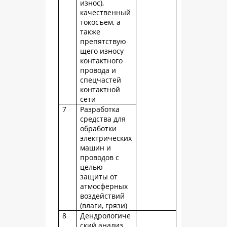
износ),
качественный
токосъем, а
также
препятствую
щего износу
контактного
провода и
спецчастей
контактной
сети
7
Разработка
средства для
обработки
электрических
машин и
проводов с
целью
защиты от
атмосферных
воздействий
(влаги, грязи)
8
Дендрологиче
ский анализ