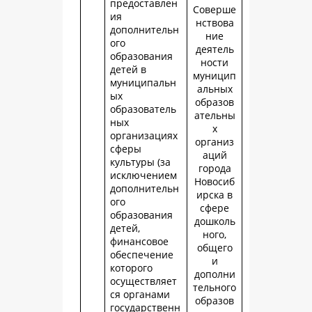
предоставлен
Соверше
ия
нствова
дополнительн
ние
ого
деятель
образования
ности
детей в
муницип
муниципальн
альных
ых
образов
образователь
ательны
ных
х
организациях
организ
сферы
аций
культуры (за
города
исключением
Новосиб
дополнительн
ирска в
ого
сфере
образования
дошколь
детей,
ного,
финансовое
общего
обеспечение
и
которого
дополни
осуществляет
тельного
ся органами
образов
государственн