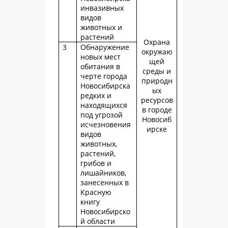
инвазивных
видов
животных и
растений
Охрана
3
Обнаружение
окружаю
новых мест
щей
обитания в
среды и
черте города
природн
Новосибирска
ых
редких и
ресурсов
находящихся
в городе
под угрозой
Новосиб
исчезновения
ирске
видов
животных,
растений,
грибов и
лишайников,
занесенных в
Красную
книгу
Новосибирско
й области