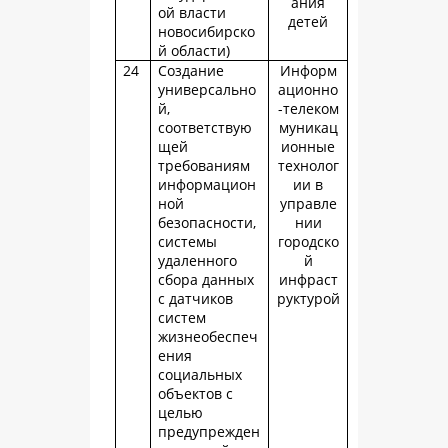
ания
ой власти
детей
новосибирско
й области)
24
Создание
Информ
универсально
ационно
й,
-телеком
соответствую
муникац
щей
ионные
требованиям
технолог
информацион
ии в
ной
управле
безопасности,
нии
системы
городско
удаленного
й
сбора данных
инфраст
с датчиков
руктурой
систем
жизнеобеспеч
ения
социальных
объектов с
целью
предупрежден