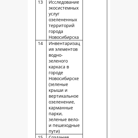
13
Исследование
экосистемных
услуг
озелененных
территорий
города
Новосибирска
14
Инвентаризац
ия элементов
водно-
зеленого
каркаса в
городе
Новосибирске
(зеленые
крыши и
вертикальное
озеленение,
карманные
парки,
зеленые вело-
и пешеходные
пути)
15
Создание