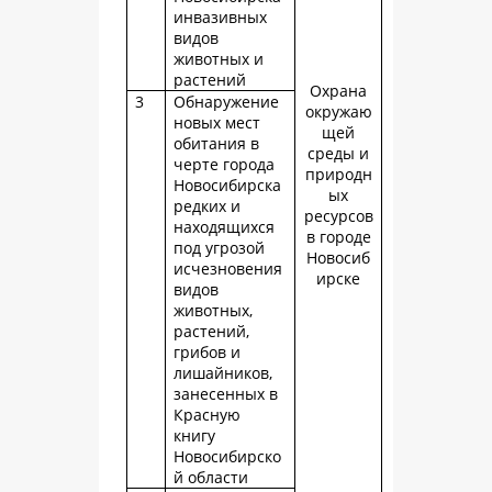
инвазивных
видов
животных и
растений
Охрана
3
Обнаружение
окружаю
новых мест
щей
обитания в
среды и
черте города
природн
Новосибирска
ых
редких и
ресурсов
находящихся
в городе
под угрозой
Новосиб
исчезновения
ирске
видов
животных,
растений,
грибов и
лишайников,
занесенных в
Красную
книгу
Новосибирско
й области