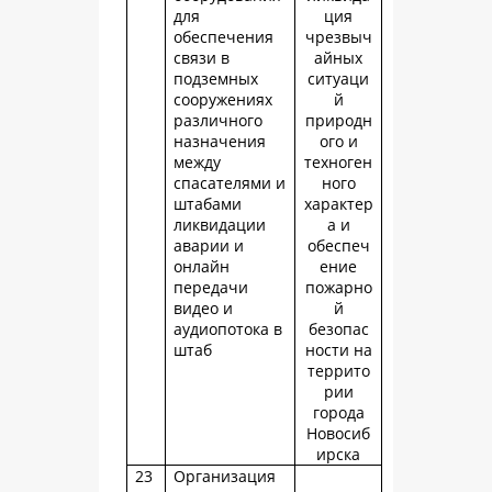
для
ция
обеспечения
чрезвыч
связи в
айных
подземных
ситуаци
сооружениях
й
различного
природн
назначения
ого и
между
техноген
спасателями и
ного
штабами
характер
ликвидации
а и
аварии и
обеспеч
онлайн
ение
передачи
пожарно
видео и
й
аудиопотока в
безопас
штаб
ности на
террито
рии
города
Новосиб
ирска
23
Организация