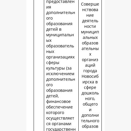
предоставлен
Соверше
ия
нствова
дополнительн
ние
ого
деятель
образования
ности
детей в
муницип
муниципальн
альных
ых
образов
образователь
ательны
ных
х
организациях
организ
сферы
аций
культуры (за
города
исключением
Новосиб
дополнительн
ирска в
ого
сфере
образования
дошколь
детей,
ного,
финансовое
общего
обеспечение
и
которого
дополни
осуществляет
тельного
ся органами
образов
государственн