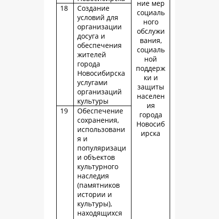
ние мер
18
Создание
социаль
условий для
ного
организации
обслужи
досуга и
вания,
обеспечения
социаль
жителей
ной
города
поддерж
Новосибирска
ки и
услугами
защиты
организаций
населен
культуры
ия
19
Обеспечение
города
сохранения,
Новосиб
использовани
ирска
я и
популяризаци
и объектов
культурного
наследия
(памятников
истории и
культуры),
находящихся