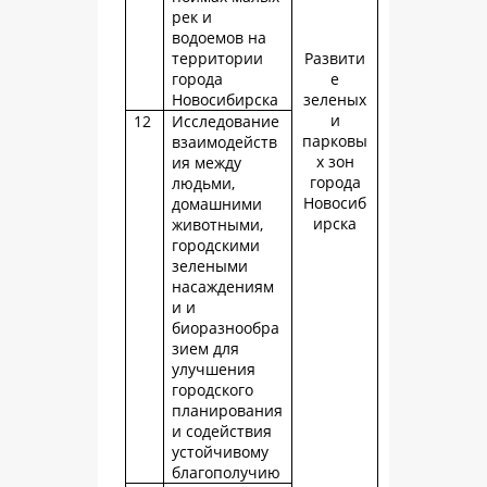
рек и
водоемов на
территории
Развити
города
е
Новосибирска
зеленых
и
12
Исследование
парковы
взаимодейств
х зон
ия между
города
людьми,
Новосиб
домашними
ирска
животными,
городскими
зелеными
насаждениям
и и
биоразнообра
зием для
улучшения
городского
планирования
и содействия
устойчивому
благополучию