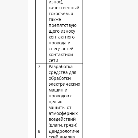
износ),
качественный
токосъем, а
также
препятствую
щего износу
контактного
провода и
спецчастей
контактной
сети
7
Разработка
средства для
обработки
электрических
машин и
проводов с
целью
защиты от
атмосферных
воздействий
(влаги, грязи)
8
Дендрологиче
ский анализ