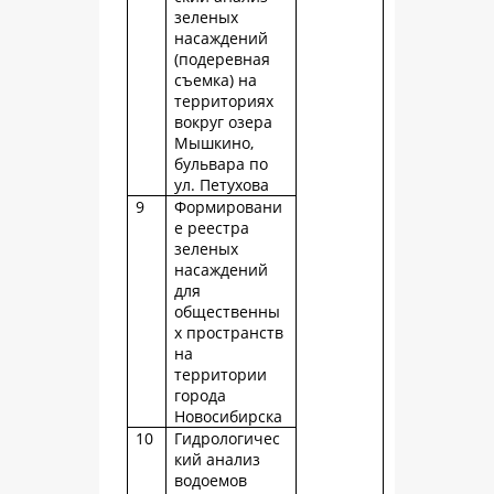
зеленых
насаждений
(подеревная
съемка) на
территориях
вокруг озера
Мышкино,
бульвара по
ул. Петухова
9
Формировани
е реестра
зеленых
насаждений
для
общественны
х пространств
на
территории
города
Новосибирска
10
Гидрологичес
кий анализ
водоемов