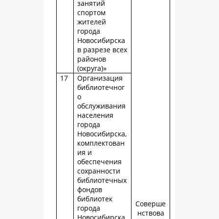
занятий
спортом
жителей
города
Новосибирска
в разрезе всех
районов
(округа)»
17
Организация
библиотечног
о
обслуживания
населения
города
Новосибирска,
комплектован
ия и
обеспечения
сохранности
библиотечных
фондов
библиотек
Соверше
города
нствова
Новосибирска