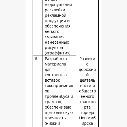
недопущения
расклейки
рекламной
продукции и
обеспечения
легкого
смывания
нанесенных
рисунков
(«граффити»)
6
Разработка
Развити
материала
е
для
дорожно
контактных
й
вставок
деятель
токоприемник
ности и
ов
обществ
троллейбуса и
енного
трамвая,
транспо
обеспечиваю
рта
щего высокую
города
прочность
Новосиб
(низкий
ирска