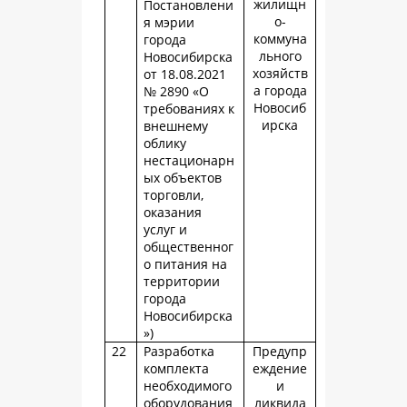
жилищн
Постановлени
о-
я мэрии
коммуна
города
льного
Новосибирска
хозяйств
от 18.08.2021
а города
№ 2890 «О
Новосиб
требованиях к
ирска
внешнему
облику
нестационарн
ых объектов
торговли,
оказания
услуг и
общественног
о питания на
территории
города
Новосибирска
»)
22
Разработка
Предупр
комплекта
еждение
необходимого
и
оборудования
ликвида