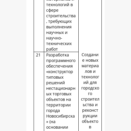
технологий в
сфере
строительства
, требующих
выполнения
научных и
научно-
технических
работ
Создани
21
Разработка
е новых
программного
материа
обеспечения
лов и
«конструктор
технолог
типовых
ий для
решений
городско
нестационарн
го
ых торговых
строител
объектов на
ьства и
территории
реконст
города
рукции
Новосибирска
объекто
» (на
в
основании