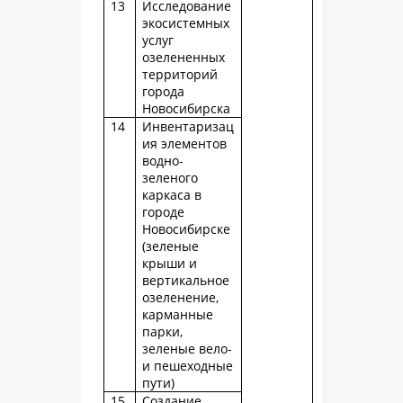
13
Исследование
экосистемных
услуг
озелененных
территорий
города
Новосибирска
14
Инвентаризац
ия элементов
водно-
зеленого
каркаса в
городе
Новосибирске
(зеленые
крыши и
вертикальное
озеленение,
карманные
парки,
зеленые вело-
и пешеходные
пути)
15
Создание