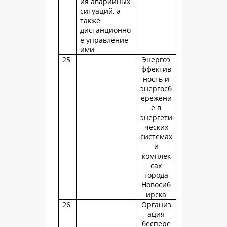
ия аварийных
ситуаций, а
также
дистанционно
е управление
ими
25
Энергоэ
ффектив
ность и
энергосб
ережени
е в
энергети
ческих
системах
и
комплек
сах
города
Новосиб
ирска
26
Организ
ация
беспере