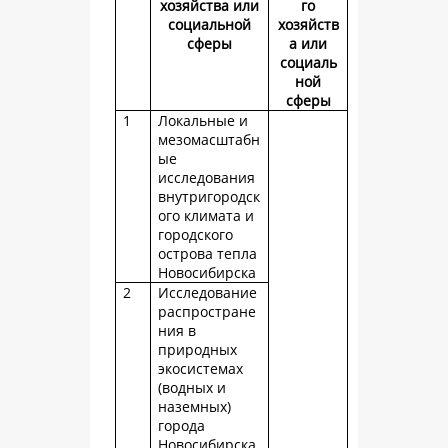
хозяйства или
го
социальной
хозяйств
сферы
а или
социаль
ной
сферы
1
Локальные и
мезомасштабн
ые
исследования
внутригородск
ого климата и
городского
острова тепла
Новосибирска
2
Исследование
распростране
ния в
природных
экосистемах
(водных и
наземных)
города
Новосибирска