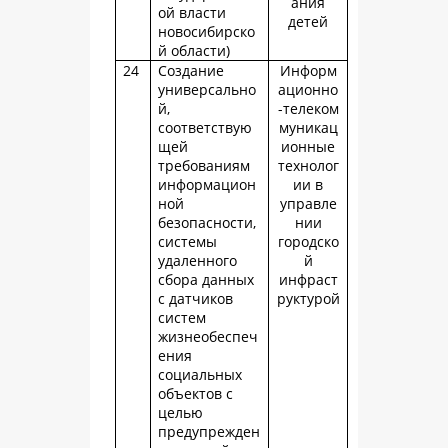
ания
ой власти
детей
новосибирско
й области)
24
Создание
Информ
универсально
ационно
й,
-телеком
соответствую
муникац
щей
ионные
требованиям
технолог
информацион
ии в
ной
управле
безопасности,
нии
системы
городско
удаленного
й
сбора данных
инфраст
с датчиков
руктурой
систем
жизнеобеспеч
ения
социальных
объектов с
целью
предупрежден