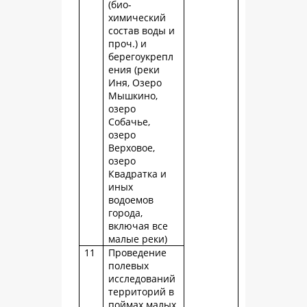
(био-
химический
состав воды и
проч.) и
берегоукрепл
ения (реки
Иня, Озеро
Мышкино,
озеро
Собачье,
озеро
Верховое,
озеро
Квадратка и
иных
водоемов
города,
включая все
малые реки)
11
Проведение
полевых
исследований
территорий в
поймах малых