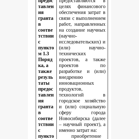
предос
предоставляются в
тавлен
целях финансового
ия
обеспечения затрат в
гранта
связи с выполнением
в
работ, направленных
соотве
на создание научных
тствии
(научно-
с
исследовательских) и
пункто
(или) научно-
м 1.3
технических
Поряд
проектов, а также
ка, а
проектов по
также
разработке и (или)
резуль
внедрению
таты
инновационных
предос
продуктов,
тавлен
технологий в
ия
городское хозяйство
гранта
и (или) социальную
в
сферу города
соотве
Новосибирска (далее
тствии
– научный проект), а
с
именно затрат на:
пункто
приобретение