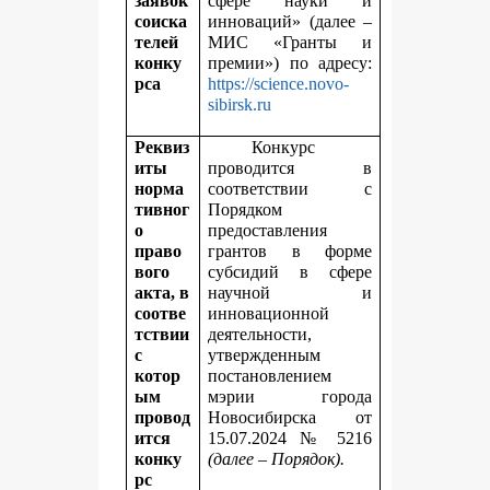
заявок
сфере науки и
соиска
инноваций» (далее –
телей
МИС «Гранты и
конку
премии») по адресу:
рса
https://science.novo-
sibirsk.ru
Реквиз
Конкурс
иты
проводится в
норма
соответствии с
тивног
Порядком
о
предоставления
право
грантов в форме
вого
субсидий в сфере
акта, в
научной и
соотве
инновационной
тствии
деятельности,
с
утвержденным
котор
постановлением
ым
мэрии города
провод
Новосибирска от
ится
15.07.2024 № 5216
конку
(далее – Порядок).
рс