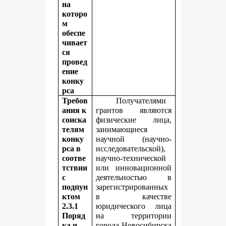
на
которо
м
обеспе
чивает
ся
провед
ение
конку
рса
Требов
Получателями
ания к
грантов являются
соиска
физические лица,
телям
занимающиеся
конку
научной (научно-
рса в
исследовательской),
соотве
научно-технической
тствии
или инновационной
с
деятельностью в
подпун
зарегистрированных
ктом
в качестве
2.3.1
юридического лица
Поряд
на территории
ка и
города Новосибирска