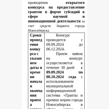
проведении
открытого
конкурса на предоставление
грантов в форме субсидий в
сфере научной и
инновационной деятельности
за
счет средств бюджета города
Новосибирска.
Сроки
Конкурс
провед
проводится с
ения
09.09.2024 до
конку
06.12.2024.
рса с
Прием заявок
указан
на конкурс
ием
осуществляется в
даты и
течение 30 дней
с
време
09.09.2024 по
ни
08.10.2024 года
с
начала
использованием
и
муниципальной
оконча
информационной
ния
системы «Гранты и
прием
премии мэрии города
а
Новосибирска в