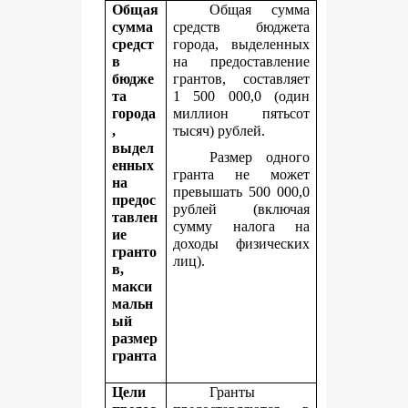
Общая
Общая сумма
сумма
средств бюджета
средст
города, выделенных
в
на предоставление
бюдже
грантов, составляет
та
1 500 000,0 (один
города
миллион пятьсот
,
тысяч) рублей.
выдел
Размер одного
енных
гранта не может
на
превышать 500 000,0
предос
рублей (включая
тавлен
сумму налога на
ие
доходы физических
гранто
лиц).
в,
макси
мальн
ый
размер
гранта
Цели
Гранты