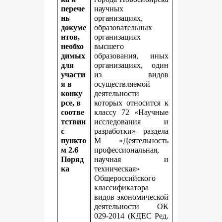
перече
научных
нь
организациях,
докуме
образовательных
нтов,
организациях
необхо
высшего
димых
образования, иных
для
организациях, один
участи
из видов
я в
осуществляемой
конку
деятельности
рсе, в
которых относится к
соотве
классу 72 «Научные
тствии
исследования и
с
разработки» раздела
пункто
M «Деятельность
м 2.6
профессиональная,
Поряд
научная и
ка
техническая»
Общероссийского
классификатора
видов экономической
деятельности ОК
029-2014 (КДЕС Ред.