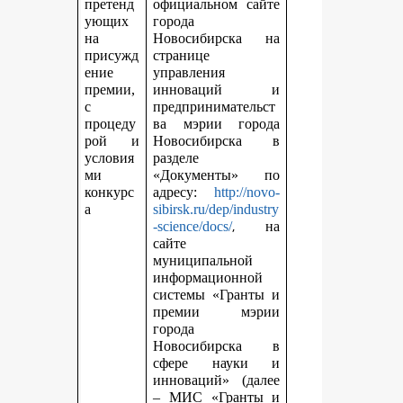
претенд
официальном сайте
ующих
города
на
Новосибирска на
присужд
странице
ение
управления
премии,
инноваций и
с
предпринимательст
процеду
ва мэрии города
рой и
Новосибирска в
условия
разделе
ми
«Документы» по
конкурс
адресу:
http://novo-
а
sibirsk.ru/dep/industry
,
-science/docs/
на
сайте
муниципальной
информационной
системы «Гранты и
премии мэрии
города
Новосибирска в
сфере науки и
инноваций» (далее
– МИС «Гранты и