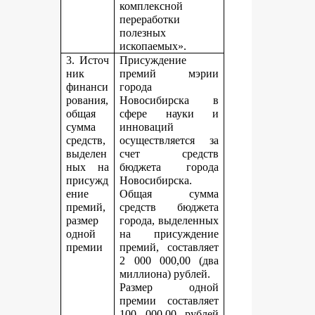
комплексной
переработки
полезных
ископаемых».
3. Источ
Присуждение
ник
премий мэрии
финанси
города
рования,
Новосибирска в
общая
сфере науки и
сумма
инноваций
средств,
осуществляется за
выделен
счет средств
ных на
бюджета города
присужд
Новосибирска.
ение
Общая сумма
премий,
средств бюджета
размер
города, выделенных
одной
на присуждение
премии
премий, составляет
2 000 000,00 (два
миллиона) рублей.
Размер одной
премии составляет
100 000,00 рублей