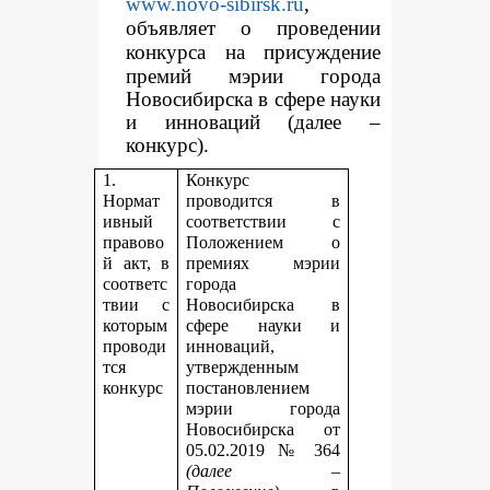
www.novo-sibirsk.ru
,
объявляет о проведении
конкур
са на присуждение
премий мэрии города
Новосибирска в сфере науки
и инноваций (далее –
конкурс).
1.
Конкурс
Нормат
проводится в
ивный
соответствии с
правово
Положением о
й акт, в
премиях мэрии
соответс
города
твии с
Новосибирска в
которым
сфере науки и
проводи
инноваций,
тся
утвержденным
конкурс
постановлением
мэрии города
Новосибирска от
05.02.2019 № 364
(далее –