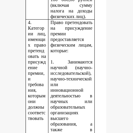
(включая сумму
налога на доходы
физических лиц).
4.
Право претендовать
Категор
на присуждение
ии лиц,
премии
имеющи
предоставляется
х право
физическим лицам,
претенд
которые:
овать на
присужд
1. Занимаются
ение
научной (научно-
премии,
исследовательской),
и
научно-технической
требова
или
ния,
инновационной
которым
деятельностью в
они
научных или
должны
образовательных
соответс
организациях
твовать
высшего
образования, а
также в