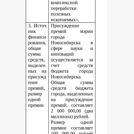
комплексной
переработки
полезных
ископаемых».
3. Источ
Присуждение
ник
премий мэрии
финанси
города
рования,
Новосибирска в
общая
сфере науки и
сумма
инноваций
средств,
осуществляется за
выделен
счет средств
ных на
бюджета города
присужд
Новосибирска.
ение
Общая сумма
премий,
средств бюджета
размер
города, выделенных
одной
на присуждение
премии
премий, составляет
2 000 000,00 (два
миллиона) рублей.
Размер одной
премии составляет
100 000,00 рублей