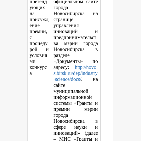
претенд
официальном сайте
ующих
города
на
Новосибирска на
присужд
странице
ение
управления
премии,
инноваций и
с
предпринимательст
процеду
ва мэрии города
рой и
Новосибирска в
условия
разделе
ми
«Документы» по
конкурс
адресу:
http://novo-
а
sibirsk.ru/dep/industry
,
-science/docs/
на
сайте
муниципальной
информационной
системы «Гранты и
премии мэрии
города
Новосибирска в
сфере науки и
инноваций» (далее
– МИС «Гранты и