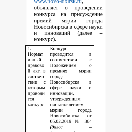
www.novo-sibirsk.ru
,
объявляет о проведении
конкур
са на присуждение
премий мэрии города
Новосибирска в сфере науки
и инноваций (далее –
конкурс).
1.
Конкурс
Нормат
проводится в
ивный
соответствии с
правово
Положением о
й акт, в
премиях мэрии
соответс
города
твии с
Новосибирска в
которым
сфере науки и
проводи
инноваций,
тся
утвержденным
конкурс
постановлением
мэрии города
Новосибирска от
05.02.2019 № 364
(далее –