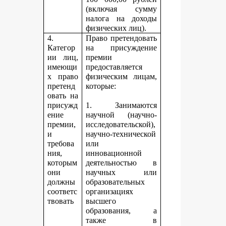
(включая сумму
налога на доходы
физических лиц).
4.
Право претендовать
Категор
на присуждение
ии лиц,
премии
имеющи
предоставляется
х право
физическим лицам,
претенд
которые:
овать на
присужд
1. Занимаются
ение
научной (научно-
премии,
исследовательской),
и
научно-технической
требова
или
ния,
инновационной
которым
деятельностью в
они
научных или
должны
образовательных
соответс
организациях
твовать
высшего
образования, а
также в