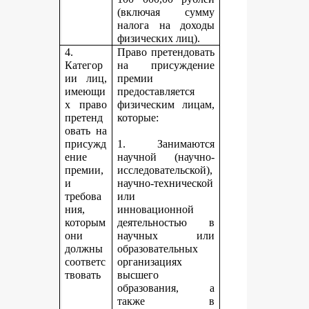
(включая сумму
налога на доходы
физических лиц).
4.
Право претендовать
Категор
на присуждение
ии лиц,
премии
имеющи
предоставляется
х право
физическим лицам,
претенд
которые:
овать на
присужд
1. Занимаются
ение
научной (научно-
премии,
исследовательской),
и
научно-технической
требова
или
ния,
инновационной
которым
деятельностью в
они
научных или
должны
образовательных
соответс
организациях
твовать
высшего
образования, а
также в