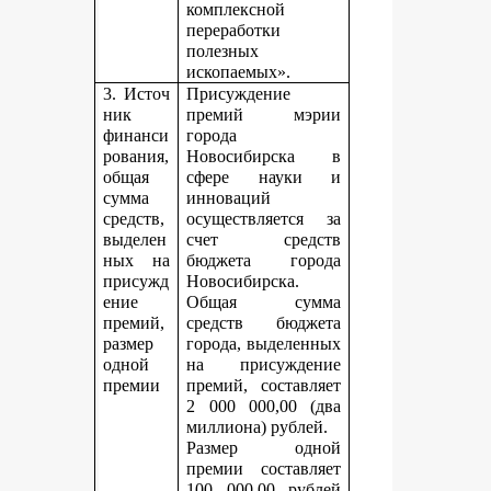
комплексной
переработки
полезных
ископаемых».
3. Источ
Присуждение
ник
премий мэрии
финанси
города
рования,
Новосибирска в
общая
сфере науки и
сумма
инноваций
средств,
осуществляется за
выделен
счет средств
ных на
бюджета города
присужд
Новосибирска.
ение
Общая сумма
премий,
средств бюджета
размер
города, выделенных
одной
на присуждение
премии
премий, составляет
2 000 000,00 (два
миллиона) рублей.
Размер одной
премии составляет
100 000,00 рублей