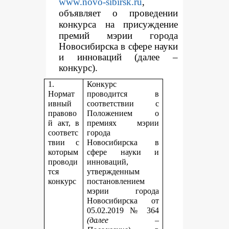
www.novo-sibirsk.ru
,
объявляет о проведении
конкур
са на присуждение
премий мэрии города
Новосибирска в сфере науки
и инноваций (далее –
конкурс).
1.
Конкурс
Нормат
проводится в
ивный
соответствии с
правово
Положением о
й акт, в
премиях мэрии
соответс
города
твии с
Новосибирска в
которым
сфере науки и
проводи
инноваций,
тся
утвержденным
конкурс
постановлением
мэрии города
Новосибирска от
05.02.2019 № 364
(далее –