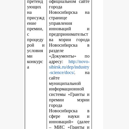
претенд
официальном сайте
ующих
города
на
Новосибирска на
присужд
странице
ение
управления
премии,
инноваций и
с
предпринимательст
процеду
ва мэрии города
рой и
Новосибирска в
условия
разделе
ми
«Документы» по
конкурс
адресу:
http://novo-
а
sibirsk.ru/dep/industry
,
-science/docs/
на
сайте
муниципальной
информационной
системы «Гранты и
премии мэрии
города
Новосибирска в
сфере науки и
инноваций» (далее
– МИС «Гранты и