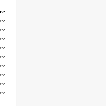
тие
его
его
его
его
его
его
его
его
его