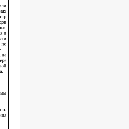
или
иях
стр
дов
ные
я и
сти
 по
е –
 на
ере
ной
а.
ммы
но-
ния