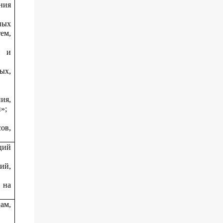
ния
ных
ем,
й и
ых,
ия,
»;
ов,
ций
ий,
 на
ам,