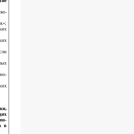
тие
ко-
к»;
ких
ких
сли
ных
но-
ких
ки,
щих
но-
а в