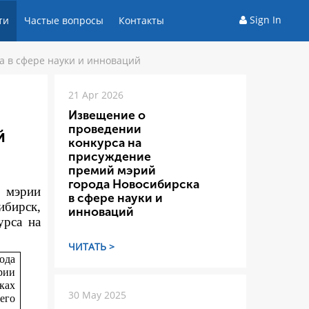
Sign In
ти
Частые вопросы
Контакты
а в сфере науки и инноваций
21 Apr 2026
Извещение о
проведении
й
конкурса на
присуждение
премий мэрий
города Новосибирска
а мэрии
в сфере науки и
ибирск,
инноваций
ур
са на
ЧИТАТЬ >
ода
рии
ках
30 May 2025
его