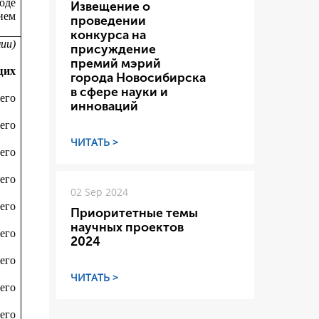
оде
Извещение о
ием
проведении
конкурса на
мии)
присуждение
премий мэрий
щих
города Новосибирска
в сфере науки и
его
инноваций
его
ЧИТАТЬ >
его
его
02 Sep 2024
его
Приоритетные темы
научных проектов
его
2024
его
ЧИТАТЬ >
его
его