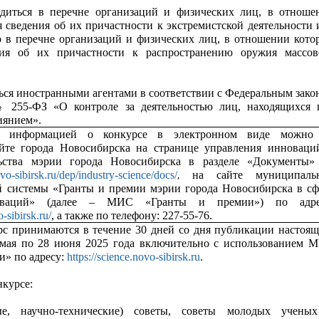
диться в перечне организаций и физических лиц, в отноше
 сведения об их причастности к экстремистской деятельности 
о в перечне организаций и физических лиц, в отношении кото
ия об их причастности к распространению оружия массов
ься иностранными агентами в соответствии с Федеральным зако
№ 255-ФЗ «О контроле за деятельностью лиц, находящихся 
иянием».
с информацией о конкурсе в электронном виде можно
йте города Новосибирска на странице управления инноваци
ьства мэрии города Новосибирска в разделе «Документы»
,
ovo-sibirsk.ru/dep/industry-science/docs/
на сайте муниципаль
 системы «Гранты и премии мэрии города Новосибирска в сф
ваций» (далее – МИС «Гранты и премии») по адре
o-sibirsk.ru/
, а также по телефону: 227-55-76.
рс принимаются в течение 30 дней со дня публикации настоящ
 мая по 28 июня 2025 года включительно с использованием 
и» по адресу:
https://science.novo-sibirsk.ru
.
нкурсе:
ые, научно-технические) советы, советы молодых учены