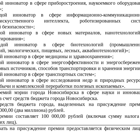
 инноватор в сфере приборостроения, наукоемкого оборудова
»;
дой инноватор в сфере информационно-коммуникацион
искусственного интеллекта, роботизированных сист
 безопасности»;
ой инноватор в сфере новых материалов, нанотехнологи
уирования»;
дой инноватор в сфере биотехнологий (промышленн
ий, экологических, пищевых, лесных, аквабиотехнологий)»;
 инноватор в сфере медицины и здравоохранения»;
й инноватор в сфере энергоэффективности и энергосбережен
вых источников, способов транспортировки и хранения энергии
 инноватор в сфере транспортных систем»;
й инноватор в сфере исследования недр и природных ресурс
бычи и комплексной переработки полезных ископаемых».
емий мэрии города Новосибирска в сфере науки и иннова
а счет средств бюджета города Новосибирска.
редств бюджета города, выделенных на присуждение прем
 000,00 (два миллиона) рублей.
ремии составляет 100 000,00 рублей (включая сумму налога
их лиц).
вать на присуждение премии предоставляется физическим лиц