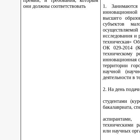
премии, и требования, которым
они должны соответствовать
1. Занимаются 
инновационной 
высшего образо
субъектов ма
осуществляемо
исследования и 
техническая» Об
ОК 029-2014 (К
техническому р
инновационная о
территории гор
научной (научн
деятельности в 
2. На день подач
студентами (ку
бакалавриата, сп
аспирантами,
техническими р
или научных орга