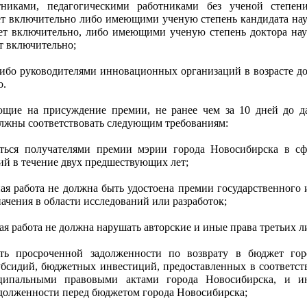
никами, педагогическими работниками без ученой степен
лет включительно либо имеющими ученую степень кандидата нау
лет включительно, либо имеющими ученую степень доктора нау
ет включительно;
ибо руководителями инновационных организаций в возрасте до
о.
ющие на присуждение премии, не ранее чем за 10 дней до д
олжны соответствовать следующим требованиям:
ться получателями премии мэрии города Новосибирска в сф
ий в течение двух предшествующих лет;
ная работа не должна быть удостоена премии государственного 
ачения в области исследований или разработок;
ая работа не должна нарушать авторские и иные права третьих л
ь просроченной задолженности по возврату в бюджет гор
бсидий, бюджетных инвестиций, предоставленных в соответст
ипальными правовыми актами города Новосибирска, и и
долженности перед бюджетом города Новосибирска;