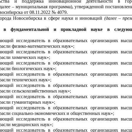
льства и поддержка инновационной деятельности в гор
далее – муниципальная программа), утвержденной постановлен
восибирска от 08.11.2022 № 4079.
орода Новосибирска в сфере науки и инноваций
(далее – пре
я в фундаментальной и прикладной науке
в следую
ющий исследователь в образовательных организациях высш
трасли физико-математических наук»;
ющий исследователь в образовательных организациях высш
трасли химических наук»;
ющий исследователь в образовательных организациях высш
расли биологических наук»;
ющий исследователь в образовательных организациях высш
расли технических наук»;
ющий исследователь в образовательных организациях высш
расли сельскохозяйственных наук»;
ющий исследователь в образовательных организациях высш
трасли гуманитарных наук»;
ющий исследователь в образовательных организациях высш
трасли социально-экономических и общественных наук»;
ющий исследователь в образовательных организациях высш
трасли медицинских наук»;
ющий исследователь в образовательных организациях высш