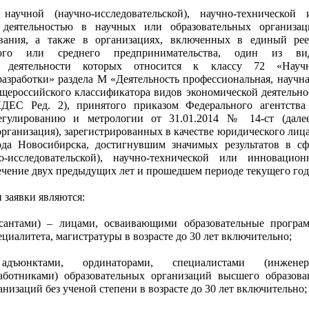
научной (научно-исследовательской), научно-технической 
деятельностью в научных или образовательных организац
вания, а также в организациях, включенных в единый рее
лого или среднего предпринимательства, один из ви
й деятельности которых относится к классу 72 «Науч
разработки» раздела М «Деятельность профессиональная, научна
щероссийского классификатора видов экономической деятельно
ДЕС Ред. 2), принятого приказом Федерального агентства
егулированию и метрологии от 31.01.2014 № 14-ст (дале
рганизация), зарегистрированных в качестве юридического лица
ода Новосибирска, достигнувшим значимых результатов в сф
о-исследовательской), научно-технической или инновацион
течение двух предыдущих лет и прошедшем периоде текущего год
и заявки являются:
рсантами) – лицами, осваивающими образовательные програ
ециалитета, магистратуры в возрасте до 30 лет включительно;
 адъюнктами, ординаторами, специалистами (инженер
аботниками) образовательных организаций высшего образова
низаций без ученой степени в возрасте до 30 лет включительно;