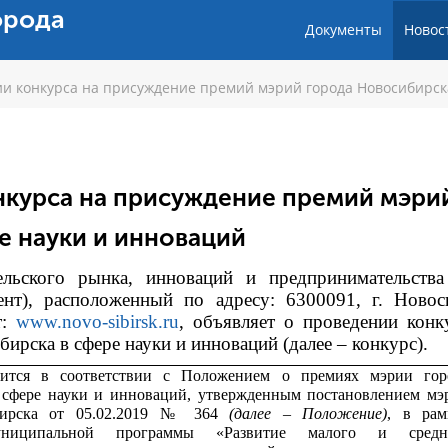
орода
Документы
Новос
и конкурса на присуждение премий мэрий города Новосибирск
нкурса на присуждение премий мэри
е науки и инноваций
тельского рынка, инноваций и предпринимательств
ент), расположенный по адресу: 6300091, г. Новос
т:
www.novo-sibirsk.ru
, объявляет о проведении конк
рска в сфере науки и инноваций (далее – конкурс).
дится в соответствии с
Положением о премиях мэрии гор
 сфере науки и инноваций, утвержденным постановлением мэ
бирска от 05.02.2019 № 364
(далее – Положение)
, в рам
униципальной программы «Развитие малого и средн