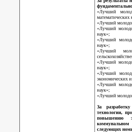
За результаты 
фундаментально
«Лучший молод
математических 
«Лучший молодой
«Лучший молодо
наук»;
«Лучший молодо
наук»;
«Лучший моло
сельскохозяйств
«Лучший молодо
наук»;
«Лучший молодо
экономических и
«Лучший молодо
наук»;
«Лучший молодой
За разработку
технологии, пр
повышению э
коммунальном 
следующих ном