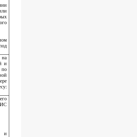
нии
или
рых
ого
ном
под
 на
й и
 по
ной
ере
су:
его
МИС
х и