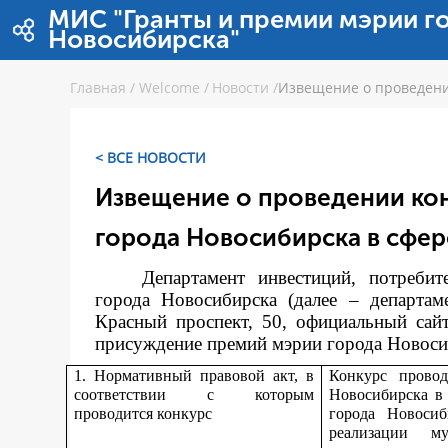
Skip to Content
МИС "Гранты и премии мэрии г
Новосибирска"
Главная
/
Welcome
/
Новости
/
Извещение о проведени
< ВСЕ НОВОСТИ
Извещение о проведении ко
города Новосибирска в сфер
Департамент инвестиций, потреби
города Новосибирска (далее – департам
Красный проспект, 50, официальный сай
присуждение премий мэрии города Новосиби
1. Нормативный правовой акт, в
Конкурс прово
соответствии с которым
Новосибирска в
проводится конкурс
города Новоси
реализации м