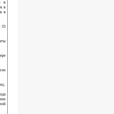
и в
к в
к в
 35
аты
ере
или
иц;
ода
вии
ной