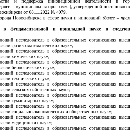
льства и поддержка инновационной деятельности в гор
далее – муниципальная программа), утвержденной постановлен
восибирска от 08.11.2022 № 4079.
орода Новосибирска в сфере науки и инноваций
(далее – пре
я в фундаментальной и прикладной науке
в следую
ющий исследователь в образовательных организациях высш
трасли физико-математических наук»;
ющий исследователь в образовательных организациях высш
трасли химических наук»;
ющий исследователь в образовательных организациях высш
расли биологических наук»;
ющий исследователь в образовательных организациях высш
расли технических наук»;
ющий исследователь в образовательных организациях высш
расли сельскохозяйственных наук»;
ющий исследователь в образовательных организациях высш
трасли гуманитарных наук»;
ющий исследователь в образовательных организациях высш
трасли социально-экономических и общественных наук»;
ющий исследователь в образовательных организациях высш
трасли медицинских наук»;
ющий исследователь в образовательных организациях высш