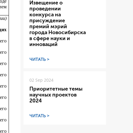
оде
Извещение о
ием
проведении
конкурса на
мии)
присуждение
премий мэрий
щих
города Новосибирска
в сфере науки и
его
инноваций
его
ЧИТАТЬ >
его
его
02 Sep 2024
его
Приоритетные темы
научных проектов
его
2024
его
ЧИТАТЬ >
его
его