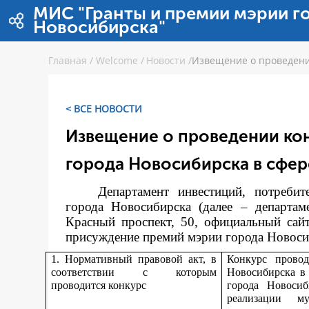
Skip to Content
МИС "Гранты и премии мэрии г
Новосибирска"
Главная
/
Welcome
/
Новости
/
Извещение о проведени
< ВСЕ НОВОСТИ
Извещение о проведении ко
города Новосибирска в сфер
Департамент инвестиций, потреби
города Новосибирска (далее – департам
Красный проспект, 50, официальный сай
присуждение премий мэрии города Новосиби
1. Нормативный правовой акт, в
Конкурс прово
соответствии с которым
Новосибирска в
проводится конкурс
города Новоси
реализации м