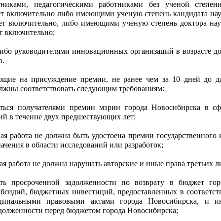
никами, педагогическими работниками без ученой степен
лет включительно либо имеющими ученую степень кандидата нау
лет включительно, либо имеющими ученую степень доктора нау
ет включительно;
ибо руководителями инновационных организаций в возрасте до
о.
ющие на присуждение премии, не ранее чем за 10 дней до д
олжны соответствовать следующим требованиям:
ться получателями премии мэрии города Новосибирска в сф
ий в течение двух предшествующих лет;
ная работа не должна быть удостоена премии государственного 
ачения в области исследований или разработок;
ая работа не должна нарушать авторские и иные права третьих л
ь просроченной задолженности по возврату в бюджет гор
бсидий, бюджетных инвестиций, предоставленных в соответст
ипальными правовыми актами города Новосибирска, и и
долженности перед бюджетом города Новосибирска;