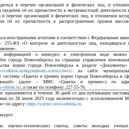
диться в перечне организаций и физических лиц, в отноше
 сведения об их причастности к экстремистской деятельности 
о в перечне организаций и физических лиц, в отношении кото
ия об их причастности к распространению оружия массов
ься иностранными агентами в соответствии с Федеральным зако
№ 255-ФЗ «О контроле за деятельностью лиц, находящихся 
иянием».
с информацией о конкурсе в электронном виде можно
йте города Новосибирска на странице управления инноваци
ьства мэрии города Новосибирска в разделе «Документы»
,
ovo-sibirsk.ru/dep/industry-science/docs/
на сайте муниципаль
 системы «Гранты и премии мэрии города Новосибирска в сф
ваций» (далее – МИС «Гранты и премии») по адре
o-sibirsk.ru/
, а также по телефону: 227-55-76.
рс принимаются в течение 30 дней со дня публикации настоящ
 мая по 28 июня 2025 года включительно с использованием 
и» по адресу:
https://science.novo-sibirsk.ru
.
нкурсе:
ые, научно-технические) советы, советы молодых учены