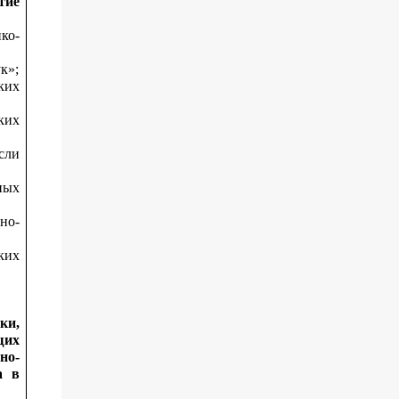
тие
ко-
к»;
ких
ких
сли
ных
но-
ких
ки,
щих
но-
а в