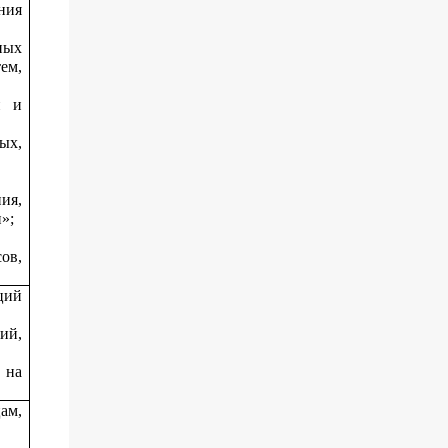
ния
ных
ем,
й и
ых,
ия,
»;
ов,
ций
ий,
 на
ам,