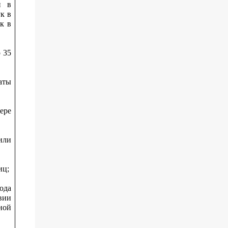
и в
к в
к в
 35
аты
ере
или
иц;
ода
вии
ной