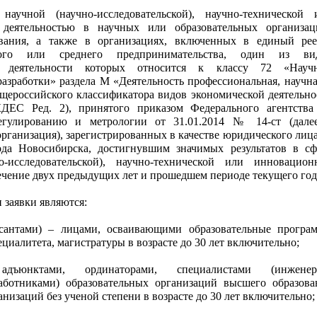
научной (научно-исследовательской), научно-технической 
деятельностью в научных или образовательных организац
вания, а также в организациях, включенных в единый рее
лого или среднего предпринимательства, один из ви
й деятельности которых относится к классу 72 «Науч
разработки» раздела М «Деятельность профессиональная, научна
щероссийского классификатора видов экономической деятельно
ДЕС Ред. 2), принятого приказом Федерального агентства
егулированию и метрологии от 31.01.2014 № 14-ст (дале
рганизация), зарегистрированных в качестве юридического лица
ода Новосибирска, достигнувшим значимых результатов в сф
о-исследовательской), научно-технической или инновацион
течение двух предыдущих лет и прошедшем периоде текущего год
и заявки являются:
рсантами) – лицами, осваивающими образовательные програ
ециалитета, магистратуры в возрасте до 30 лет включительно;
 адъюнктами, ординаторами, специалистами (инженер
аботниками) образовательных организаций высшего образова
низаций без ученой степени в возрасте до 30 лет включительно;