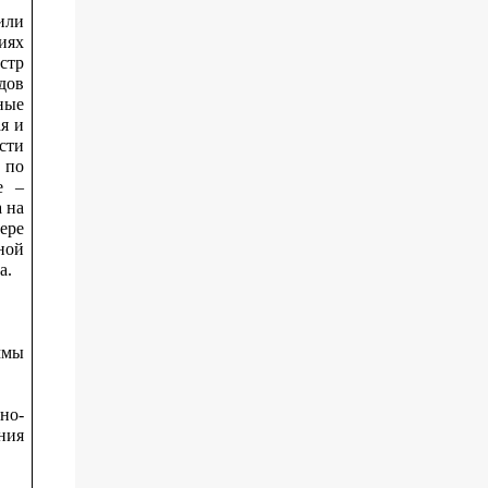
или
иях
стр
дов
ные
я и
сти
 по
е –
 на
ере
ной
а.
ммы
но-
ния