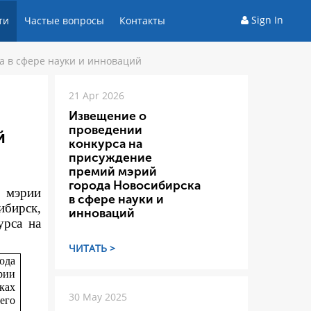
Sign In
ти
Частые вопросы
Контакты
а в сфере науки и инноваций
21 Apr 2026
Извещение о
проведении
й
конкурса на
присуждение
премий мэрий
города Новосибирска
а мэрии
в сфере науки и
ибирск,
инноваций
ур
са на
ЧИТАТЬ >
ода
рии
ках
30 May 2025
его