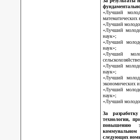
За результаты 
фундаментально
«Лучший молод
математических 
«Лучший молодой
«Лучший молодо
наук»;
«Лучший молодо
наук»;
«Лучший моло
сельскохозяйств
«Лучший молодо
наук»;
«Лучший молодо
экономических и
«Лучший молодо
наук»;
«Лучший молодой
За разработку
технологии, пр
повышению э
коммунальном 
следующих ном