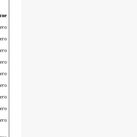
тие
его
его
его
его
его
его
его
его
его