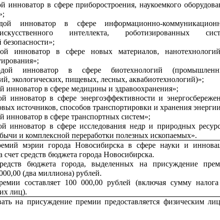
 инноватор в сфере приборостроения, наукоемкого оборудова
»;
дой инноватор в сфере информационно-коммуникацион
искусственного интеллекта, роботизированных сист
 безопасности»;
ой инноватор в сфере новых материалов, нанотехнологи
уирования»;
дой инноватор в сфере биотехнологий (промышленн
ий, экологических, пищевых, лесных, аквабиотехнологий)»;
 инноватор в сфере медицины и здравоохранения»;
й инноватор в сфере энергоэффективности и энергосбережен
вых источников, способов транспортировки и хранения энергии
 инноватор в сфере транспортных систем»;
й инноватор в сфере исследования недр и природных ресурс
бычи и комплексной переработки полезных ископаемых».
емий мэрии города Новосибирска в сфере науки и иннова
а счет средств бюджета города Новосибирска.
редств бюджета города, выделенных на присуждение прем
 000,00 (два миллиона) рублей.
ремии составляет 100 000,00 рублей (включая сумму налога
их лиц).
вать на присуждение премии предоставляется физическим лиц