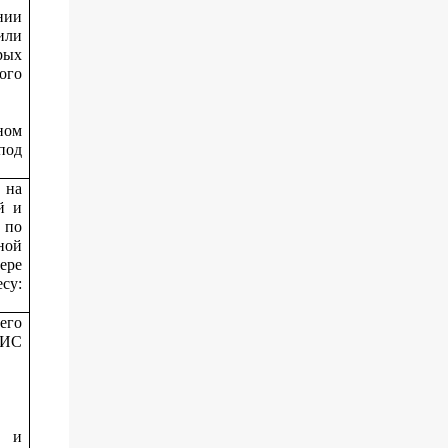
нии
или
рых
ого
ном
под
 на
й и
 по
ной
ере
су:
его
МИС
х и