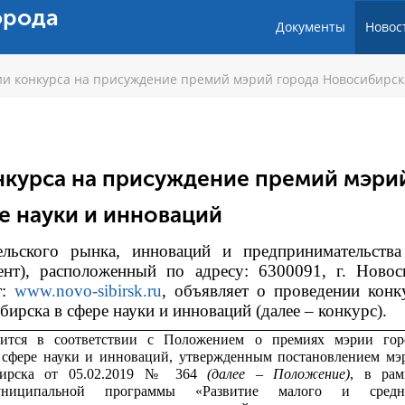
орода
Документы
Новос
и конкурса на присуждение премий мэрий города Новосибирск
нкурса на присуждение премий мэри
е науки и инноваций
тельского рынка, инноваций и предпринимательств
ент), расположенный по адресу: 6300091, г. Новос
т:
www.novo-sibirsk.ru
, объявляет о проведении конк
рска в сфере науки и инноваций (далее – конкурс).
дится в соответствии с
Положением о премиях мэрии гор
 сфере науки и инноваций, утвержденным постановлением мэ
бирска от 05.02.2019 № 364
(далее – Положение)
, в рам
униципальной программы «Развитие малого и средн