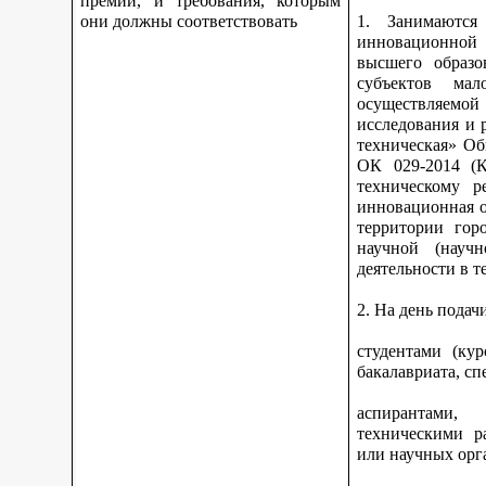
премии, и требования, которым
они должны соответствовать
1. Занимаются 
инновационной 
высшего образо
субъектов ма
осуществляемо
исследования и 
техническая» Об
ОК 029-2014 (К
техническому р
инновационная о
территории гор
научной (научн
деятельности в 
2. На день подач
студентами (ку
бакалавриата, сп
аспирантами,
техническими р
или научных орга