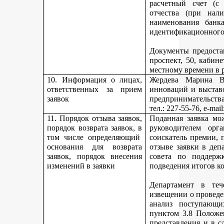
расчетный счет (с
отчества (при нали
наименования банка
идентификационного 
Документы предостав
проспект, 50, кабине
местному времени в 
10. Информация о лицах,
Жердева Марина Ва
ответственных за прием
инноваций и выстав
заявок
предпринимательства
тел
.: 227-55-76, e-ma
11. Порядок отзыва заявок,
Поданная заявка мо
порядок возврата заявок, в
руководителем орг
том числе определяющий
соискатель премии, 
основания для возврата
отзыве заявки в деп
заявок, порядок внесения
совета по поддерж
изменений в заявки
подведения итогов к
Департамент в теч
извещении о проведе
анализ поступающи
пунктом 3.8 Положе
представления и в с