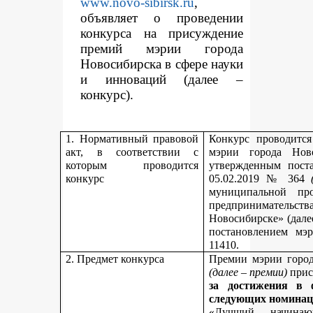
www.novo-sibirsk.ru
,
объявляет о проведении
конкурса на присуждение
премий мэрии города
Новосибирска в сфере науки
и инноваций (далее –
конкурс).
1. Нормативный правовой
Конкурс проводитс
акт, в соответствии с
мэрии города Нов
которым проводится
утвержденным пост
конкурс
05.02.2019 № 364
муниципальной пр
предпринимательст
Новосибирске» (дале
постановлением мэ
11410.
2. Предмет конкурса
Премии мэрии город
(далее – премии)
прис
за достижения в 
следующих номинац
«Лучший начинаю