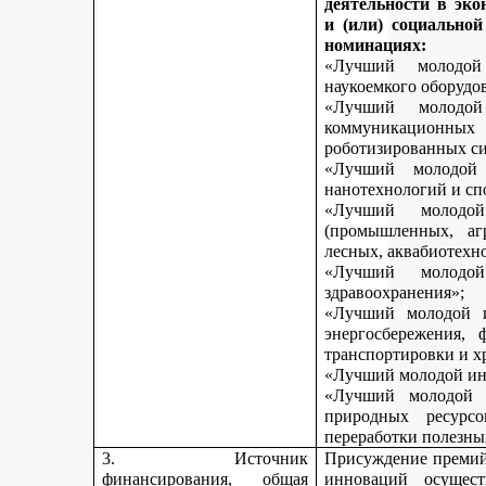
деятельности в эк
и (или) социально
номинациях:
«Лучший молодой
наукоемкого оборудо
«Лучший молодой
коммуникационных 
роботизированных си
«Лучший молодой 
нанотехнологий и сп
«Лучший молодо
(промышленных, агр
лесных, аквабиотехн
«Лучший молод
здравоохранения»;
«Лучший молодой и
энергосбережения, 
транспортировки и х
«Лучший молодой инн
«Лучший молодой 
природных ресурс
переработки полезны
3. Источник
Присуждение премий 
финансирования, общая
инноваций осущест