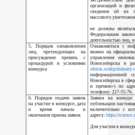
организаций и физи
сведения об их п
массового уничтожен
не должны являться
Федеральным законо
деятельностью лиц, 
5. Порядок ознакомления
Ознакомиться с ин
лиц, претендующих на
можно на официальн
присуждение премии, с
управления иннова
процедурой и условиями
Новосибирска в р
конкурса
sibirsk.ru/dep/industry-
информационной с
Новосибирска в сфер
и премии») по адр
телефону: 227-55-76.
6. Порядок подачи заявок
Заявки на конкурс
на участие в конкурсе, дата
публикации настояще
и время начала и
включительно с ис
окончания приема заявок
адресу:
https://science
Для участия в конкур