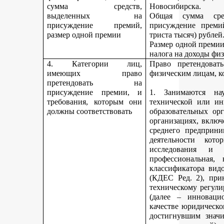
сумма средств,
Новосибирска.
выделенных на
Общая сумма сре
присуждение премий,
присуждение премий
размер одной премии
триста тысяч) рублей
Размер одной премии
налога на доходы физ
4. Категории лиц,
Право претендоват
имеющих право
физическим лицам, к
претендовать на
присуждение премии, и
1. Занимаются науч
требования, которым они
технической или ин
должны соответствовать
образовательных ор
организациях, включ
среднего предприни
деятельности кот
исследования и 
профессиональная,
классификатора вид
(КДЕС Ред. 2), при
техническому регули
(далее – инновацио
качестве юридическо
достигнувшим значи