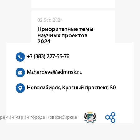
02 Sep 2024
Приоритетные темы
научных проектов
2024
+7 (383) 227-55-76
ЧИТАТЬ >
Mzherdeva@admnsk.ru
Новосибирск, Красный проспект, 50
КУМЕНТЫ
НОВОСТИ
ЧАСТЫЕ ВОПРОСЫ
КОНТАКТЫ
премии мэрии города Новосибирска"