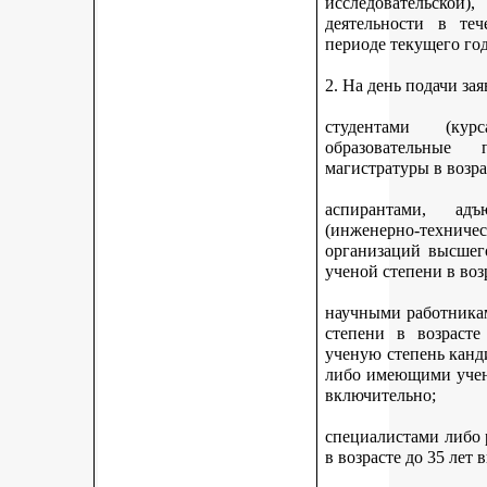
исследовательской
деятельности в те
периоде текущего год
2. На день подачи за
студентами (ку
образовательные 
магистратуры в возра
аспирантами, адъ
(инженерно-техни
организаций высшег
ученой степени в воз
научными работникам
степени в возраст
ученую степень канди
либо имеющими учену
включительно;
специалистами либо
в возрасте до 35 лет