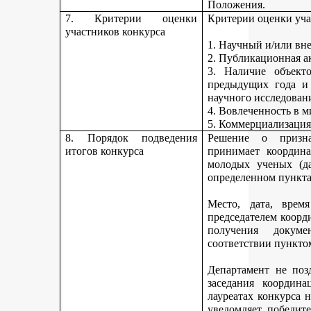
Положения.
7. Критерии оценки
Критерии оценки уча
участников конкурса
1. Научный и/или вн
2. Публикационная а
3. Наличие объекто
предыдущих года и
научного исследован
4. Вовлеченность в м
5. Коммерциализация
8. Порядок подведения
Решение о призна
итогов конкурса
принимает координа
молодых ученых (да
определенном пункта
Место, дата, время
председателем коорд
получения докуме
соответствии пункто
Департамент не поз
заседания координ
лауреатах конкурса 
уведомляет победите