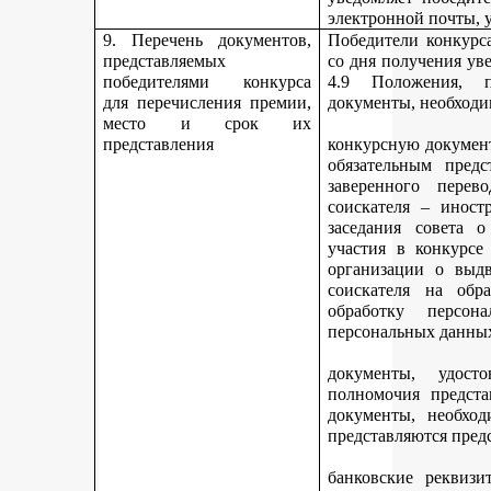
электронной почты, у
9. Перечень документов,
Победители конкурса
представляемых
со дня получения ув
победителями конкурса
4.9 Положения, п
для перечисления премии,
документы, необходи
место и срок их
представления
конкурсную документ
обязательным предс
заверенного перев
соискателя – иност
заседания совета 
участия в конкурсе
организации о выдв
соискателя на обр
обработку персон
персональных данных
документы, удост
полномочия предста
документы, необход
представляются пред
банковские реквизи