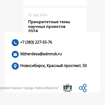
02 Sep 2024
Приоритетные темы
научных проектов
2024
+7 (383) 227-55-76
ЧИТАТЬ >
Mzherdeva@admnsk.ru
Новосибирск, Красный проспект, 50
КУМЕНТЫ
НОВОСТИ
ЧАСТЫЕ ВОПРОСЫ
КОНТАКТЫ
премии мэрии города Новосибирска"