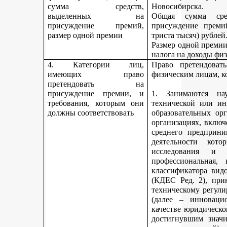
сумма средств,
Новосибирска.
выделенных на
Общая сумма сре
присуждение премий,
присуждение премий
размер одной премии
триста тысяч) рублей
Размер одной премии
налога на доходы физ
4. Категории лиц,
Право претендоват
имеющих право
физическим лицам, к
претендовать на
присуждение премии, и
1. Занимаются науч
требования, которым они
технической или ин
должны соответствовать
образовательных ор
организациях, включ
среднего предприни
деятельности кот
исследования и 
профессиональная,
классификатора вид
(КДЕС Ред. 2), при
техническому регули
(далее – инновацио
качестве юридическо
достигнувшим значи