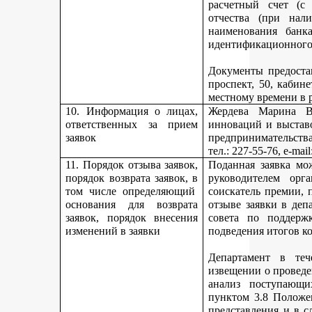
расчетный счет (с
отчества (при нали
наименования банка
идентификационного 
Документы предостав
проспект, 50, кабине
местному времени в 
10. Информация о лицах,
Жердева Марина Ва
ответственных за прием
инноваций и выстав
заявок
предпринимательства
тел
.: 227-55-76, e-ma
11. Порядок отзыва заявок,
Поданная заявка мо
порядок возврата заявок, в
руководителем орг
том числе определяющий
соискатель премии, 
основания для возврата
отзыве заявки в деп
заявок, порядок внесения
совета по поддерж
изменений в заявки
подведения итогов к
Департамент в теч
извещении о проведе
анализ поступающи
пунктом 3.8 Положе
представления и в с