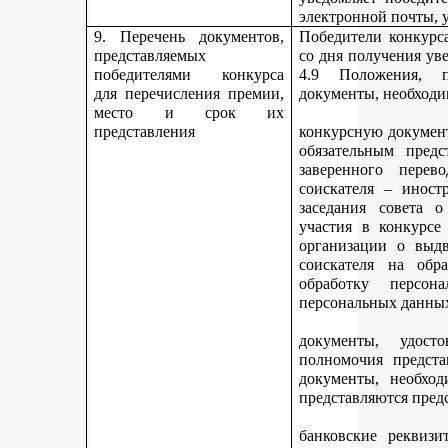
электронной почты, у
9. Перечень документов,
Победители конкурса
представляемых
со дня получения ув
победителями конкурса
4.9 Положения, п
для перечисления премии,
документы, необходи
место и срок их
представления
конкурсную документ
обязательным предс
заверенного перев
соискателя – иност
заседания совета 
участия в конкурсе
организации о выдв
соискателя на обр
обработку персон
персональных данных
документы, удост
полномочия предста
документы, необход
представляются пред
банковские реквизи