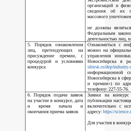
организаций и физи
сведения об их п
массового уничтожен
не должны являться
Федеральным законо
деятельностью лиц, 
5. Порядок ознакомления
Ознакомиться с ин
лиц, претендующих на
можно на официальн
присуждение премии, с
управления иннова
процедурой и условиями
Новосибирска в р
конкурса
sibirsk.ru/dep/industry-
информационной с
Новосибирска в сфер
и премии») по адр
телефону: 227-55-76.
6. Порядок подачи заявок
Заявки на конкурс
на участие в конкурсе, дата
публикации настояще
и время начала и
включительно с ис
окончания приема заявок
адресу:
https://science
Для участия в конкур