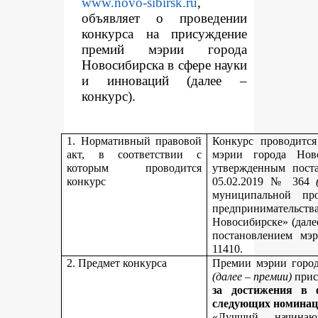
www.novo-sibirsk.ru
,
объявляет о проведении
конкурса на присуждение
премий мэрии города
Новосибирска в сфере науки
и инноваций (далее –
конкурс).
1. Нормативный правовой
Конкурс проводитс
акт, в соответствии с
мэрии города Нов
которым проводится
утвержденным пост
конкурс
05.02.2019 № 364
муниципальной пр
предпринимательст
Новосибирске» (дале
постановлением мэ
11410.
2. Предмет конкурса
Премии мэрии город
(далее – премии)
прис
за достижения в 
следующих номинац
«Лучший начинаю