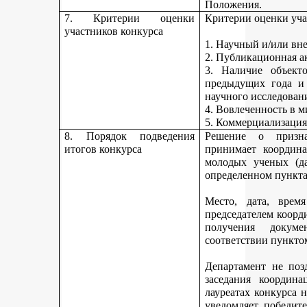
Положения.
7. Критерии оценки
Критерии оценки уча
участников конкурса
1. Научный и/или вн
2. Публикационная а
3. Наличие объекто
предыдущих года и
научного исследован
4. Вовлеченность в м
5. Коммерциализация
8. Порядок подведения
Решение о призна
итогов конкурса
принимает координа
молодых ученых (да
определенном пункта
Место, дата, время
председателем коорд
получения докуме
соответствии пункто
Департамент не поз
заседания координ
лауреатах конкурса 
уведомляет победите