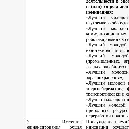
деятельности в эк
и (или) социально
номинациях:
«Лучший молодой
наукоемкого оборудо
«Лучший молодой
коммуникационных 
роботизированных си
«Лучший молодой 
нанотехнологий и сп
«Лучший молодо
(промышленных, агр
лесных, аквабиотехн
«Лучший молод
здравоохранения»;
«Лучший молодой и
энергосбережения, 
транспортировки и х
«Лучший молодой инн
«Лучший молодой 
природных ресурс
переработки полезны
3. Источник
Присуждение премий 
финансирования, общая
инноваций осущест