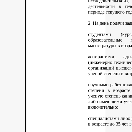
исследовательской
деятельности в те
периоде текущего год
2. На день подачи за
студентами (ку
образовательные 
магистратуры в возра
аспирантами, адъ
(инженерно-техни
организаций высшег
ученой степени в воз
научными работникам
степени в возраст
ученую степень канди
либо имеющими учену
включительно;
специалистами либо
в возрасте до 35 лет