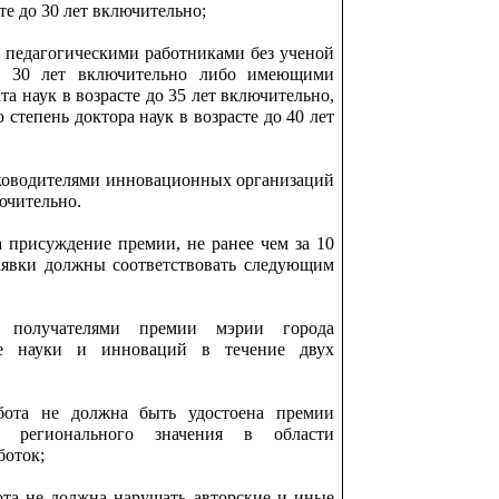
те до 30 лет включительно;
 педагогическими работниками без ученой
до 30 лет включительно либо имеющими
а наук в возрасте до 35 лет включительно,
тепень доктора наук в возрасте до 40 лет
ководителями инновационных организаций
лючительно.
 присуждение премии, не ранее чем за 10
аявки должны соответствовать следующим
 получателями премии мэрии города
е науки и инноваций в течение двух
абота не должна быть удостоена премии
и регионального значения в области
боток;
бота не должна нарушать авторские и иные