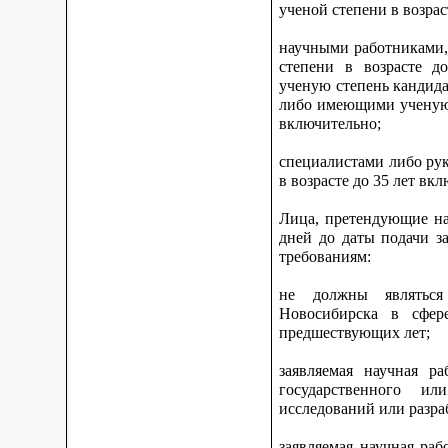
ученой степени в возрас
научными работниками,
степени в возрасте 
ученую степень кандидат
либо имеющими ученую с
включительно;
специалистами либо ру
в возрасте до 35 лет вк
Лица, претендующие на
дней до даты подачи з
требованиям:
не должны являться
Новосибирска в сфер
предшествующих лет;
заявляемая научная р
государственного ил
исследований или разра
заявляемая научная ра