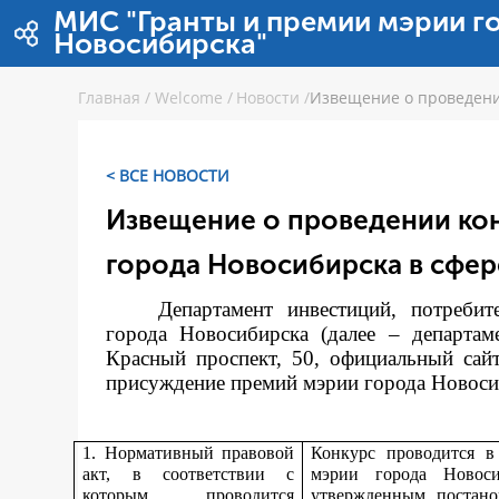
Skip to Content
МИС "Гранты и премии мэрии г
Новосибирска"
Главная
/
Welcome
/
Новости
/
Извещение о проведени
< ВСЕ НОВОСТИ
Извещение о проведении ко
города Новосибирска в сфер
Департамент инвестиций, потреби
города Новосибирска (далее – департам
Красный проспект, 50, официальный сай
присуждение премий мэрии города Новосиби
1. Нормативный правовой
Конкурс проводится в
акт, в соответствии с
мэрии города Новос
которым проводится
утвержденным постано