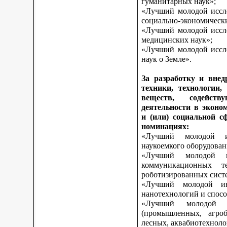
гуманитарных наук»;
«Лучший молодой иссле
социально-экономическ
«Лучший молодой иссле
медицинских наук»;
«Лучший молодой иссле
наук о Земле».
За разработку и внед
техники, технологии,
веществ, содейст
деятельности в эконо
и (или) социальной с
номинациях:
«Лучший молодой и
наукоемкого оборудован
«Лучший молодой и
коммуникационных те
роботизированных сист
«Лучший молодой ин
нанотехнологий и спосо
«Лучший молодой 
(промышленных, агроб
лесных, аквабиотехноло