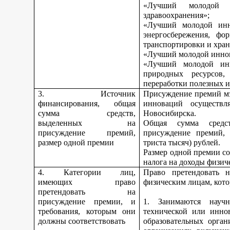
«Лучший молодой
здравоохранения»;
«Лучший молодой инн
энергосбережения, фо
транспортировки и хран
«Лучший молодой иннов
«Лучший молодой инн
природных ресурсов,
переработки полезных 
3. Источник
Присуждение премий мэ
финансирования, общая
инноваций осуществл
сумма средств,
Новосибирска.
выделенных на
Общая сумма средс
присуждение премий,
присуждение премий, 
размер одной премии
триста тысяч) рублей.
Размер одной премии со
налога на доходы физич
4. Категории лиц,
Право претендовать н
имеющих право
физическим лицам, кото
претендовать на
присуждение премии, и
1. Занимаются научно
требования, которым они
технической или инно
должны соответствовать
образовательных орган