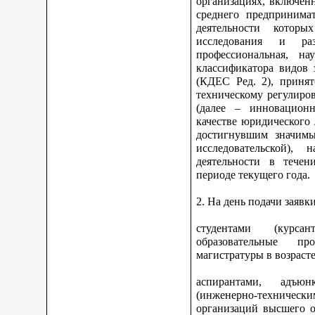
организациях, включен
среднего предпринима
деятельности котор
исследования и ра
профессиональная, на
классификатора видов 
(КДЕС Ред. 2), принят
техническому регулиро
(далее – инновационн
качестве юридического
достигнувшим значимы
исследовательской), 
деятельности в тече
периоде текущего года.
2. На день подачи заявк
студентами (курс
образовательные про
магистратуры в возрасте
аспирантами, адъюн
(инженерно-техниче
организаций высшего о