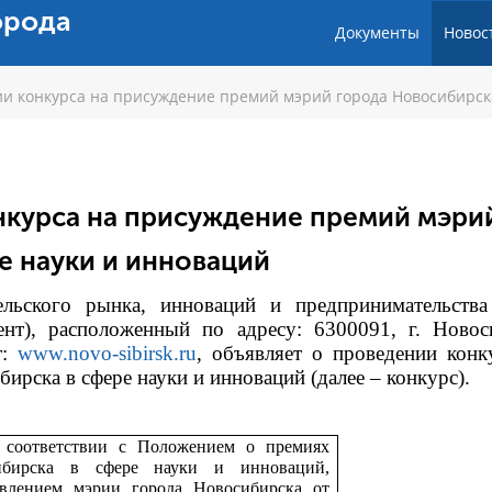
орода
Документы
Новос
и конкурса на присуждение премий мэрий города Новосибирск
нкурса на присуждение премий мэри
е науки и инноваций
тельского рынка, инноваций и предпринимательств
ент), расположенный по адресу: 6300091, г. Новос
т:
www.novo-sibirsk.ru
, объявляет о проведении конк
рска в сфере науки и инноваций (далее – конкурс).
 соответствии с
Положением о премиях
ибирска в сфере науки и инноваций,
влением мэрии города Новосибирска от