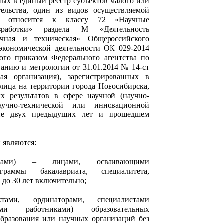
ных в единый реестр субъектов малого или
тельства, один из видов осуществляемой
ых относится к классу 72 «Научные
зработки» раздела М «Деятельность
учная и техническая» Общероссийского
экономической деятельности ОК 029-2014
ого приказом Федерального агентства по
ванию и метрологии от 31.01.2014 № 14-ст
ая организация), зарегистрированных в
 лица на территории города Новосибирска,
х результатов в сфере научной (научно-
научно-технической или инновационной
ние двух предыдущих лет и прошедшем
и являются:
антами) – лицами, осваивающими
граммы бакалавриата, специалитета,
 до 30 лет включительно;
ктами, ординаторами, специалистами
скими работниками) образовательных
бразования или научных организаций без