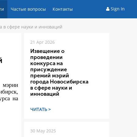
Sign In
ти
Частые вопросы
Контакты
а в сфере науки и инноваций
21 Apr 2026
Извещение о
проведении
й
конкурса на
присуждение
премий мэрий
города Новосибирска
а мэрии
в сфере науки и
ибирск,
инноваций
урса на
ЧИТАТЬ >
30 May 2025