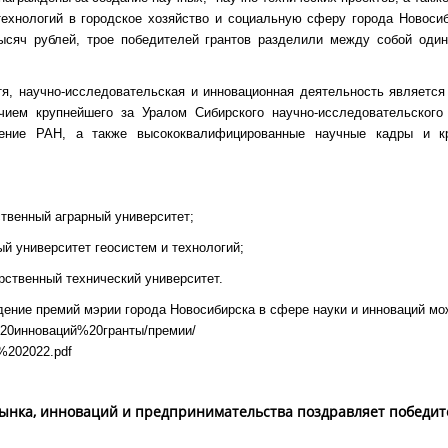
технологий в городское хозяйство и социальную сферу города Новосиб
сяч рублей, трое победителей грантов разделили между собой оди
я, научно-исследовательская и инновационная деятельность является
ием крупнейшего за Уралом Сибирского научно-исследовательского
ление РАН, а также высококвалифицированные научные кадры и кр
твенный аграрный университет;
й университет геосистем и технологий;
рственный технический университет.
дение премий мэрии города Новосибирска в сфере науки и инноваций мо
ие%20инноваций%20гранты/премии/
202022.pdf
ынка, инноваций и предпринимательства поздравляет победит