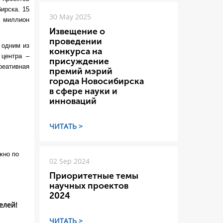
ирска. 15
30 May 2025
н миллион
Извещение о
проведении
 одним из
конкурса на
 центра –
присуждение
еативная
премий мэрий
города Новосибирска
в сфере науки и
инноваций
ЧИТАТЬ >
жно по
02 Sep 2024
Приоритетные темы
научных проектов
2024
елей!
ЧИТАТЬ >