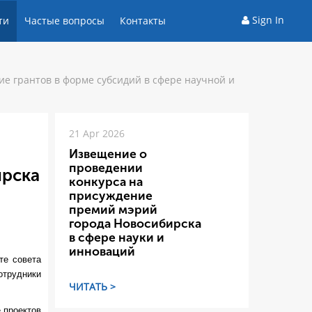
Sign In
ти
Частые вопросы
Контакты
ие грантов в форме субсидий в сфере научной и
21 Apr 2026
Извещение о
проведении
ирска
конкурса на
присуждение
премий мэрий
города Новосибирска
в сфере науки и
инноваций
те совета
отрудники
ЧИТАТЬ >
 проектов