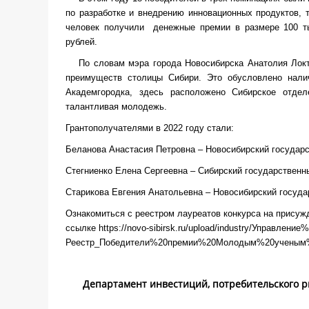
по разработке и внедрению инновационных продуктов, 
человек получили денежные премии в размере 100 ты
рублей.
По словам мэра города Новосибирска Анатолия Локт
преимуществ столицы Сибири. Это обусловлено налич
Академгородка, здесь расположено Сибирское отде
талантливая молодежь.
Грантополучателями в 2022 году стали:
Беланова Анастасия Петровна – Новосибирский государс
Стегниенко Елена Сергеевна – Сибирский государственны
Старикова Евгения Анатольевна – Новосибирский госуда
Ознакомиться с реестром лауреатов конкурса на присуж
ссылке
https://novo-sibirsk.ru/upload/industry/Управлен
Реестр_Победители%20премии%20Молодым%20ученым%
Департамент инвестиций, потребительского р