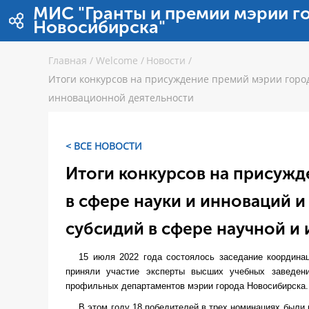
Skip to Content
МИС "Гранты и премии мэрии г
Новосибирска"
Главная
/
Welcome
/
Новости
/
Итоги конкурсов на присуждение премий мэрии город
инновационной деятельности
< ВСЕ НОВОСТИ
Итоги конкурсов на присуж
в сфере науки и инноваций и
субсидий в сфере научной и
15 июля 2022 года состоялось заседание координа
приняли участие эксперты высших учебных заведени
профильных департаментов мэрии города Новосибирска.
В этом году 18 победителей в трех номинациях были 