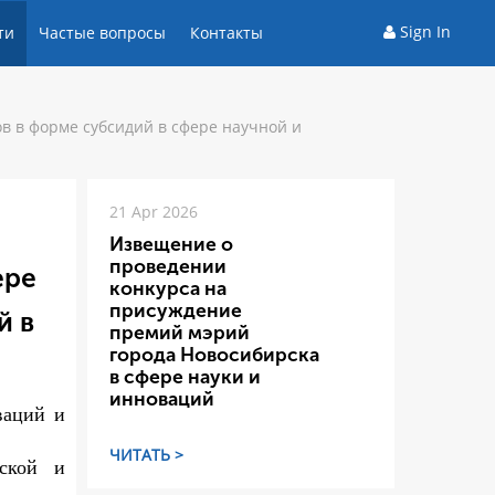
Sign In
ти
Частые вопросы
Контакты
в в форме субсидий в сфере научной и
21 Apr 2026
Извещение о
проведении
ере
конкурса на
присуждение
й в
премий мэрий
города Новосибирска
в сфере науки и
инноваций
ваций и
ЧИТАТЬ >
еской и