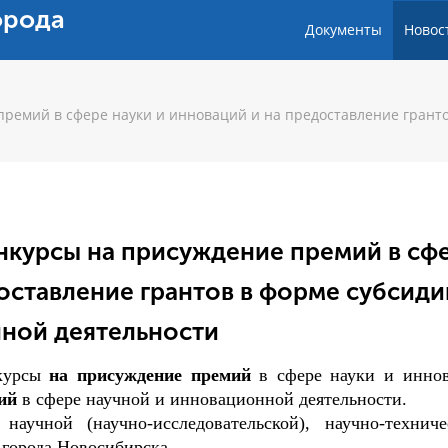
орода
Документы
Новос
премий в сфере науки и инноваций и на предоставление гранто
онкурсы на присуждение премий в сф
оставление грантов в форме субсиди
нной деятельности
курсы
на присуждение премий
в сфере науки и инно
ий
в сфере научной и инновационной деятельности.
аучной (научно-исследовательской), научно-технич
 города Новосибирска.