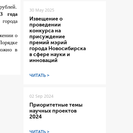
рублей.
30 May 2025
3 года
Извещение о
 города
проведении
конкурса на
жении о
присуждение
Порядке
премий мэрий
города Новосибирска
можно
в
в сфере науки и
инноваций
ЧИТАТЬ >
02 Sep 2024
Приоритетные темы
научных проектов
2024
ЧИТАТЬ >