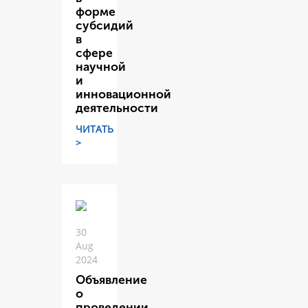
форме
субсидий
в
сфере
научной
и
инновационной
деятельности
ЧИТАТЬ
>
30
Aug
2024
Объявление
о
проведении