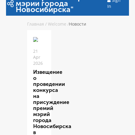
Sign
мэрии города
In
Новосибирска"
Главная
/
Welcome
/
Новости
21
Apr
2026
Извещение
о
проведении
конкурса
на
присуждение
премий
мэрий
города
Новосибирска
в