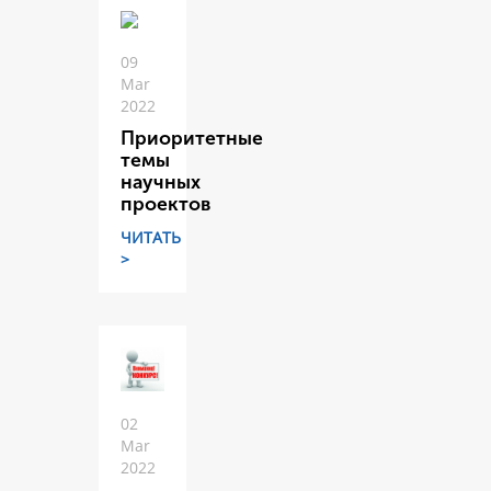
09
Mar
2022
Приоритетные
темы
научных
проектов
ЧИТАТЬ
>
02
Mar
2022