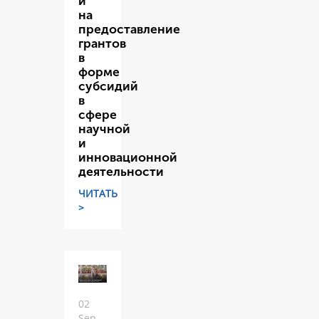
и
на
предоставление
грантов
в
форме
субсидий
в
сфере
научной
и
инновационной
деятельности
ЧИТАТЬ
>
02
Sep