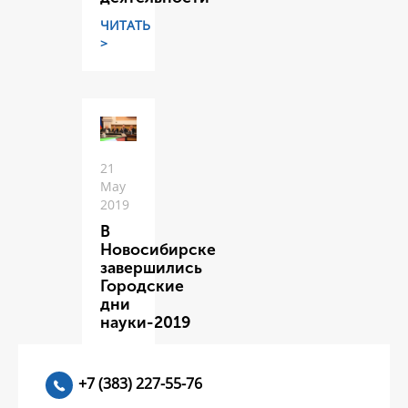
ЧИТАТЬ
>
21
May
2019
В
Новосибирске
завершились
Городские
дни
науки-2019
ЧИТАТЬ
>
+7 (383) 227-55-76