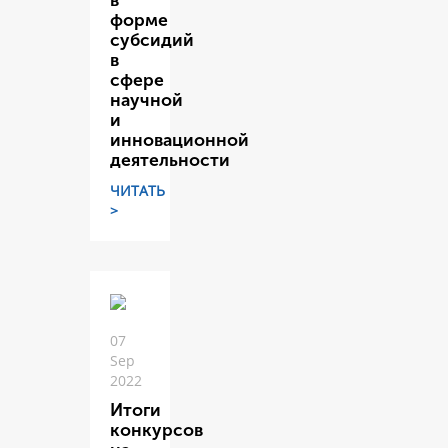
в
форме
субсидий
в
сфере
научной
и
инновационной
деятельности
ЧИТАТЬ
>
07
Sep
2022
Итоги
конкурсов