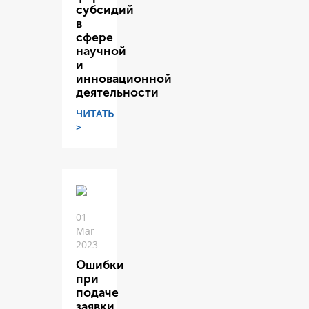
субсидий
в
сфере
научной
и
инновационной
деятельности
ЧИТАТЬ
>
01
Mar
2023
Ошибки
при
подаче
заявки