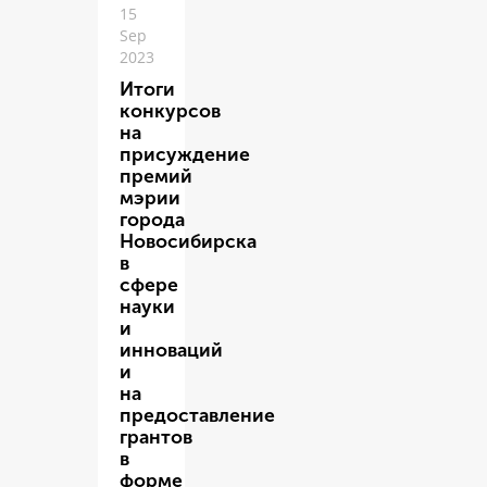
15
Sep
2023
Итоги
конкурсов
на
присуждение
премий
мэрии
города
Новосибирска
в
сфере
науки
и
инноваций
и
на
предоставление
грантов
в
форме