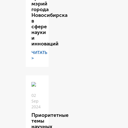
мэрий
города
Новосибирска
в
сфере
науки
и
инноваций
ЧИТАТЬ
>
02
Sep
2024
Приоритетные
темы
научных