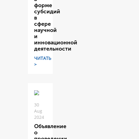
форме
субсидий
в
сфере
научной
и
инновационной
деятельности
ЧИТАТЬ
>
30
Aug
2024
Объявление
о
проведении