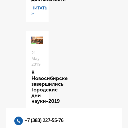
ЧИТАТЬ
>
21
May
2019
В
Новосибирске
завершились
Городские
дни
науки-2019
ЧИТАТЬ
>
+7 (383) 227-55-76