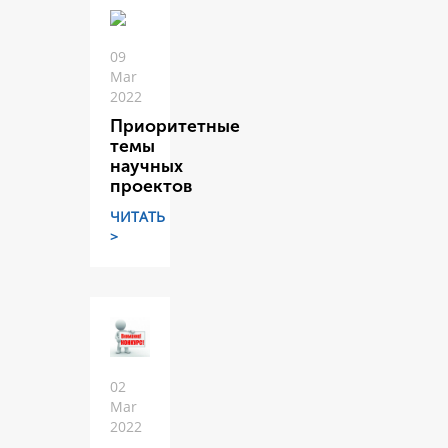
09
Mar
2022
Приоритетные
темы
научных
проектов
ЧИТАТЬ
>
02
Mar
2022