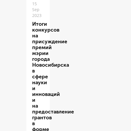
15
Sep
2023
Итоги
конкурсов
на
присуждение
премий
мэрии
города
Новосибирска
в
сфере
науки
и
инноваций
и
на
предоставление
грантов
в
форме