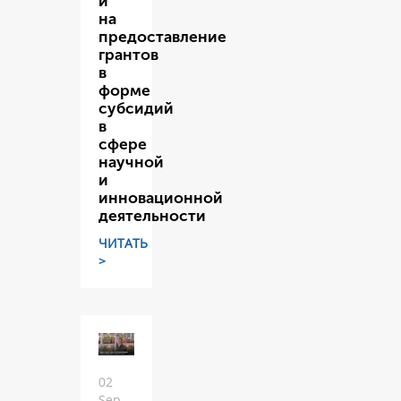
и
на
предоставление
грантов
в
форме
субсидий
в
сфере
научной
и
инновационной
деятельности
ЧИТАТЬ
>
02
Sep