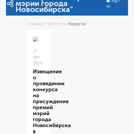
Sign
мэрии города
In
Новосибирска"
Главная
/
Welcome
/
Новости
21
Apr
2026
Извещение
о
проведении
конкурса
на
присуждение
премий
мэрий
города
Новосибирска
в