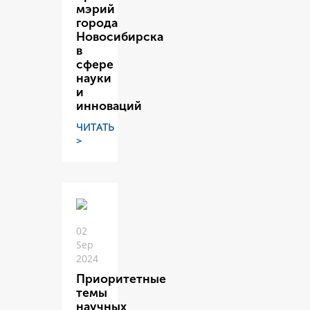
мэрий
города
Новосибирска
в
сфере
науки
и
инноваций
ЧИТАТЬ
>
02
Sep
2024
Приоритетные
темы
научных