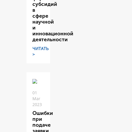
субсидий
в
сфере
научной
и
инновационной
деятельности
ЧИТАТЬ
>
01
Mar
2023
Ошибки
при
подаче
заявки