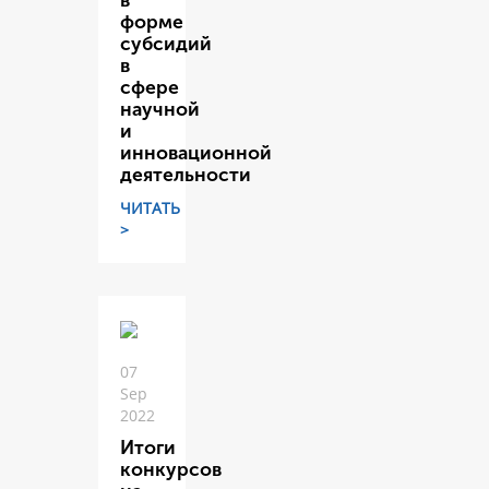
в
форме
субсидий
в
сфере
научной
и
инновационной
деятельности
ЧИТАТЬ
>
07
Sep
2022
Итоги
конкурсов