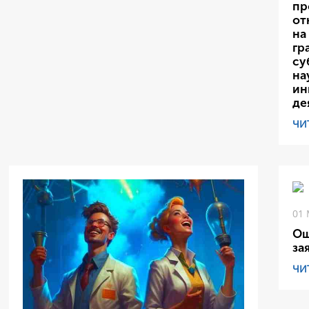
пр
от
на
гр
су
на
ин
де
ЧИ
01 
Ош
за
ЧИ