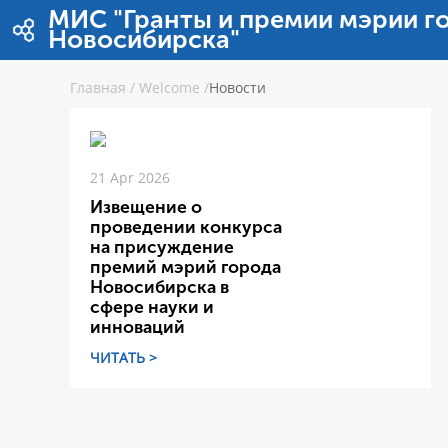
Skip to Content
МИС "Гранты и премии мэрии г
Новосибирска"
Главная
/
Welcome
/
Новости
21 Apr 2026
Извещение о
проведении конкурса
на присуждение
премий мэрий города
Новосибирска в
сфере науки и
инноваций
ЧИТАТЬ >