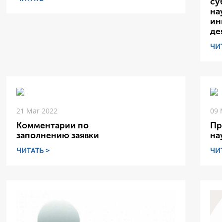
су
на
ин
де
ЧИ
21 Mar 2022
09 
Комментарии по
Пр
заполнению заявки
на
ЧИТАТЬ >
ЧИ