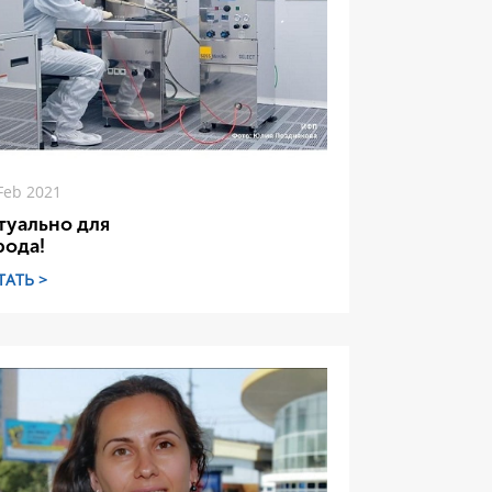
Feb 2021
туально для
рода!
ТАТЬ >