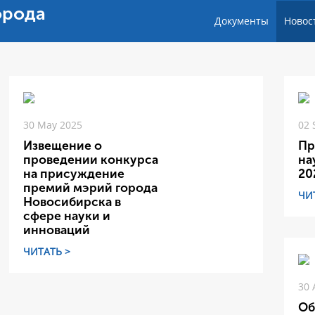
орода
Документы
Новос
30 May 2025
02 
Извещение о
Пр
проведении конкурса
на
на присуждение
20
премий мэрий города
ЧИ
Новосибирска в
сфере науки и
инноваций
ЧИТАТЬ >
30 
Об