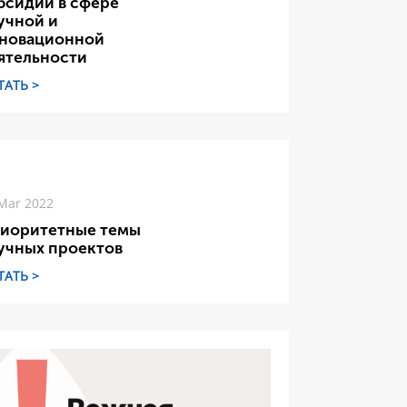
бсидий в сфере
учной и
новационной
ятельности
ТАТЬ >
Mar 2022
иоритетные темы
учных проектов
ТАТЬ >