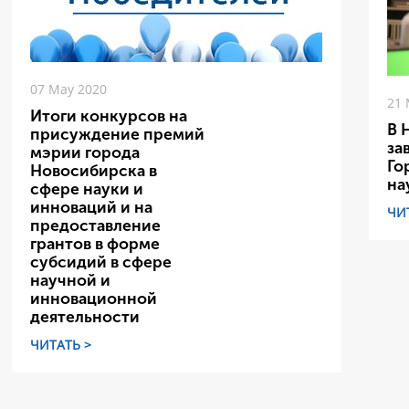
07 May 2020
21 
Итоги конкурсов на
В 
присуждение премий
за
мэрии города
Го
Новосибирска в
на
сфере науки и
инноваций и на
ЧИ
предоставление
грантов в форме
субсидий в сфере
научной и
инновационной
деятельности
ЧИТАТЬ >