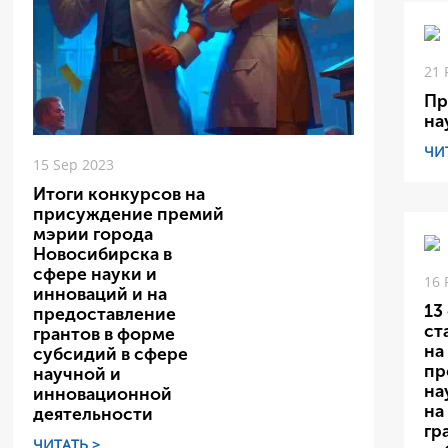
21 
Пр
на
ЧИ
15 Sep 2023
Итоги конкурсов на
присуждение премий
мэрии города
Новосибирска в
сфере науки и
16 
инноваций и на
13
предоставление
ст
грантов в форме
на
субсидий в сфере
пр
научной и
на
инновационной
на
деятельности
гр
ЧИТАТЬ >