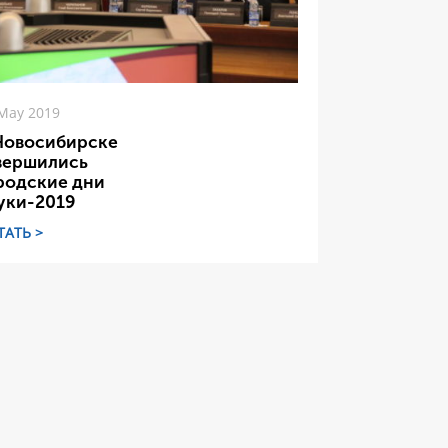
May 2019
Новосибирске
вершились
родские дни
уки-2019
ТАТЬ >