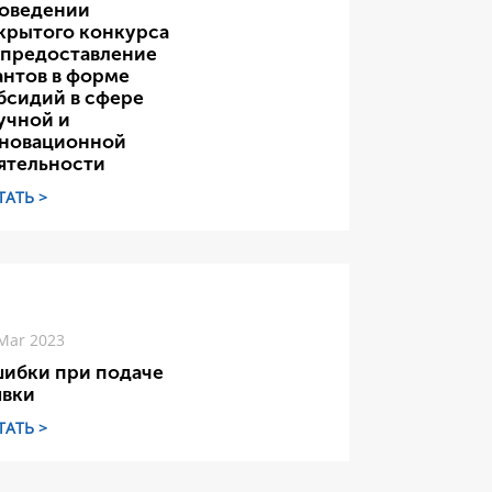
оведении
крытого конкурса
 предоставление
антов в форме
бсидий в сфере
учной и
новационной
ятельности
ТАТЬ >
Mar 2023
ибки при подаче
явки
ТАТЬ >