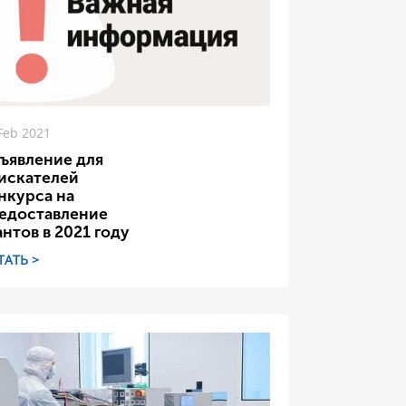
Feb 2021
ъявление для
искателей
нкурса на
едоставление
антов в 2021 году
ТАТЬ >