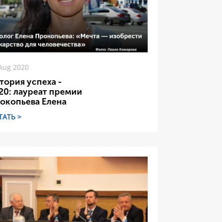
Aug 2020
тория успеха -
20: лауреат премии
окопьева Елена
ТАТЬ >