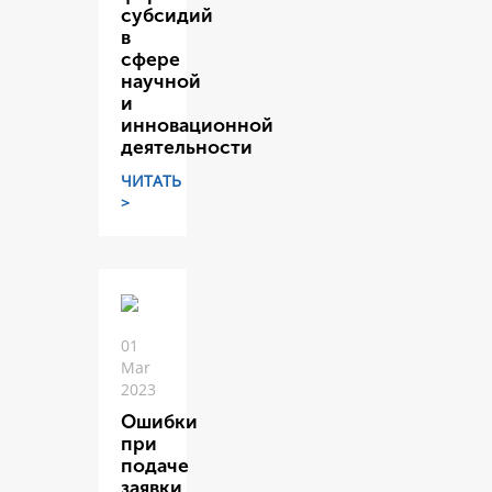
субсидий
в
сфере
научной
и
инновационной
деятельности
ЧИТАТЬ
>
01
Mar
2023
Ошибки
при
подаче
заявки