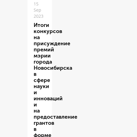
15
Sep
2023
Итоги
конкурсов
на
присуждение
премий
мэрии
города
Новосибирска
в
сфере
науки
и
инноваций
и
на
предоставление
грантов
в
форме