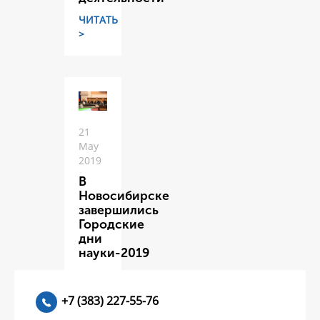
ЧИТАТЬ
>
21
May
2019
В
Новосибирске
завершились
Городские
дни
науки-2019
ЧИТАТЬ
>
+7 (383) 227-55-76