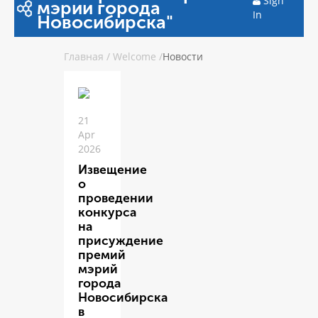
Sign
мэрии города
In
Новосибирска"
Главная
/
Welcome
/
Новости
21
Apr
2026
Извещение
о
проведении
конкурса
на
присуждение
премий
мэрий
города
Новосибирска
в