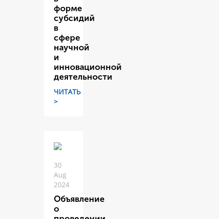
форме
субсидий
в
сфере
научной
и
инновационной
деятельности
ЧИТАТЬ
>
30
Aug
2024
Объявление
о
проведении