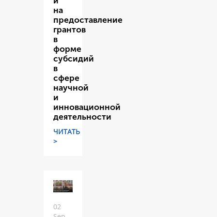
и
на
предоставление
грантов
в
форме
субсидий
в
сфере
научной
и
инновационной
деятельности
ЧИТАТЬ
>
02
Sep