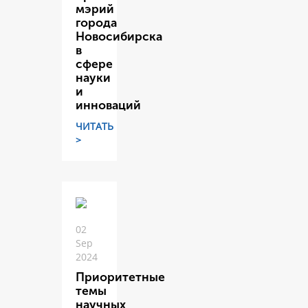
мэрий
города
Новосибирска
в
сфере
науки
и
инноваций
ЧИТАТЬ
>
02
Sep
2024
Приоритетные
темы
научных