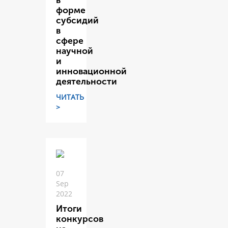
в
форме
субсидий
в
сфере
научной
и
инновационной
деятельности
ЧИТАТЬ
>
07
Sep
2022
Итоги
конкурсов