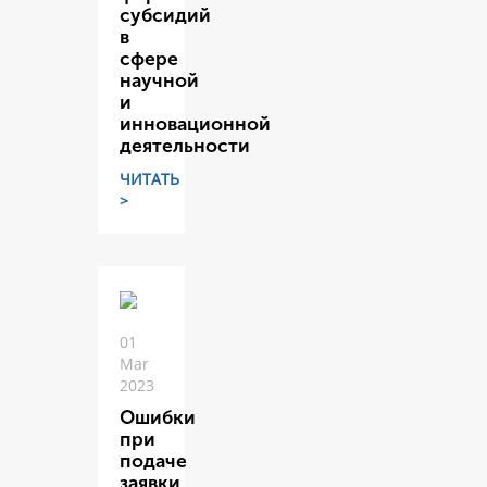
субсидий
в
сфере
научной
и
инновационной
деятельности
ЧИТАТЬ
>
01
Mar
2023
Ошибки
при
подаче
заявки