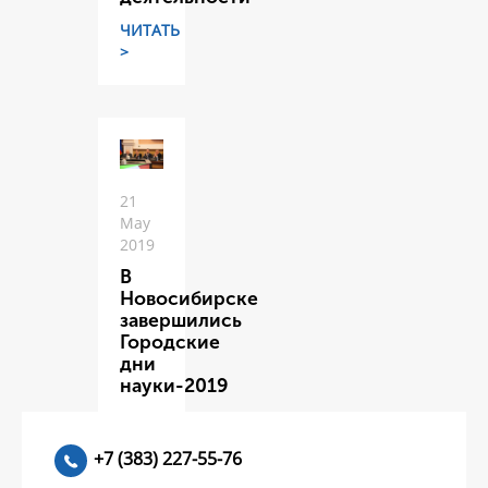
ЧИТАТЬ
>
21
May
2019
В
Новосибирске
завершились
Городские
дни
науки-2019
ЧИТАТЬ
>
+7 (383) 227-55-76