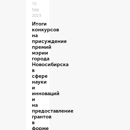
15
Sep
2023
Итоги
конкурсов
на
присуждение
премий
мэрии
города
Новосибирска
в
сфере
науки
и
инноваций
и
на
предоставление
грантов
в
форме