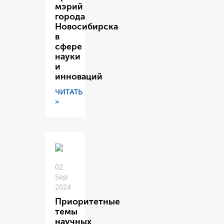
мэрий
города
Новосибирска
в
сфере
науки
и
инноваций
ЧИТАТЬ
>
02
Sep
2024
Приоритетные
темы
научных