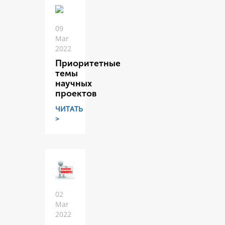
09
Mar
2022
Приоритетные
темы
научных
проектов
ЧИТАТЬ
>
02
Mar
2022