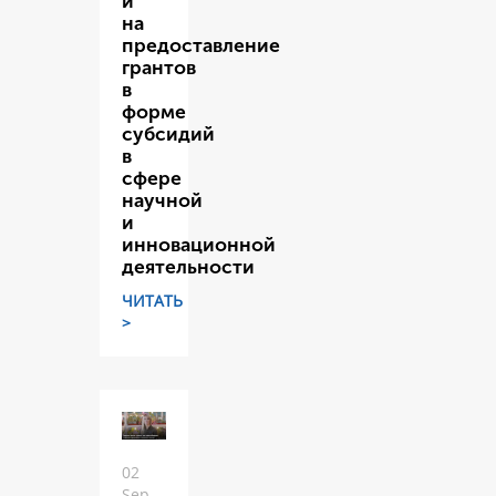
и
на
предоставление
грантов
в
форме
субсидий
в
сфере
научной
и
инновационной
деятельности
ЧИТАТЬ
>
02
Sep