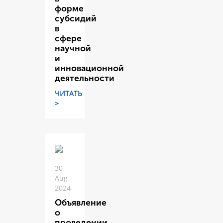
форме
субсидий
в
сфере
научной
и
инновационной
деятельности
ЧИТАТЬ
>
30
Aug
2024
Объявление
о
проведении