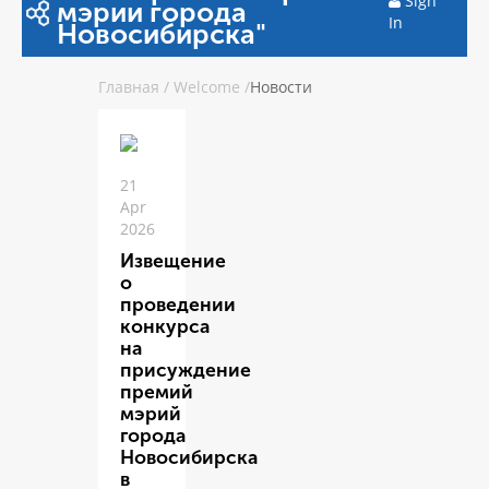
Sign
мэрии города
In
Новосибирска"
Главная
/
Welcome
/
Новости
21
Apr
2026
Извещение
о
проведении
конкурса
на
присуждение
премий
мэрий
города
Новосибирска
в