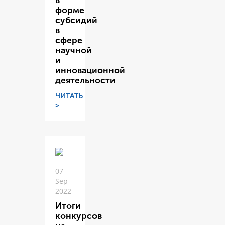
в
форме
субсидий
в
сфере
научной
и
инновационной
деятельности
ЧИТАТЬ
>
07
Sep
2022
Итоги
конкурсов