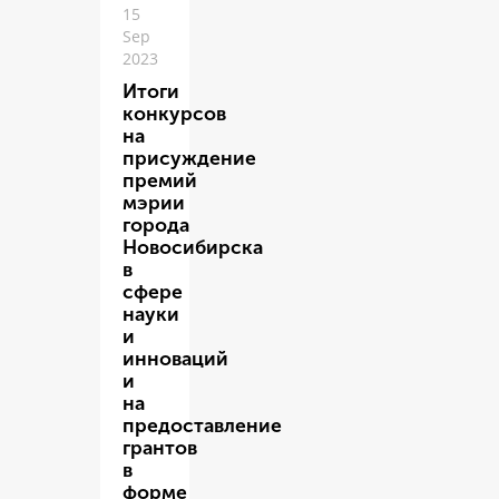
15
Sep
2023
Итоги
конкурсов
на
присуждение
премий
мэрии
города
Новосибирска
в
сфере
науки
и
инноваций
и
на
предоставление
грантов
в
форме