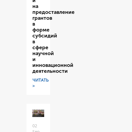
и
на
предоставление
грантов
в
форме
субсидий
в
сфере
научной
и
инновационной
деятельности
ЧИТАТЬ
>
02
Sep