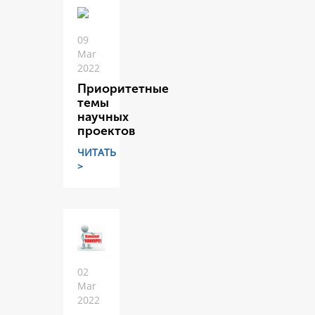
09
Mar
2022
Приоритетные
темы
научных
проектов
ЧИТАТЬ
>
02
Mar
2022