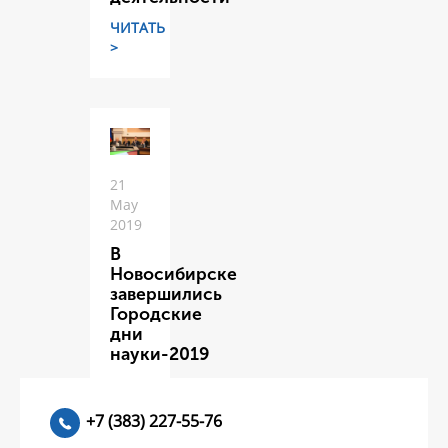
ЧИТАТЬ
>
21
May
2019
В
Новосибирске
завершились
Городские
дни
науки-2019
ЧИТАТЬ
>
+7 (383) 227-55-76