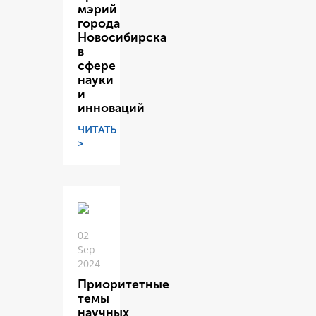
мэрий
города
Новосибирска
в
сфере
науки
и
инноваций
ЧИТАТЬ
>
02
Sep
2024
Приоритетные
темы
научных