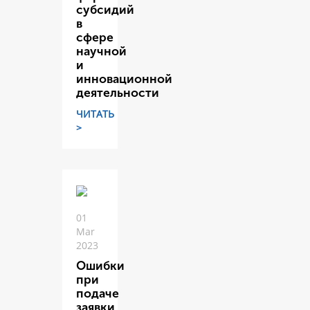
субсидий
в
сфере
научной
и
инновационной
деятельности
ЧИТАТЬ
>
01
Mar
2023
Ошибки
при
подаче
заявки