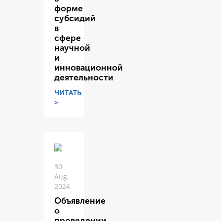
форме
субсидий
в
сфере
научной
и
инновационной
деятельности
ЧИТАТЬ
>
30
Aug
2024
Объявление
о
проведении