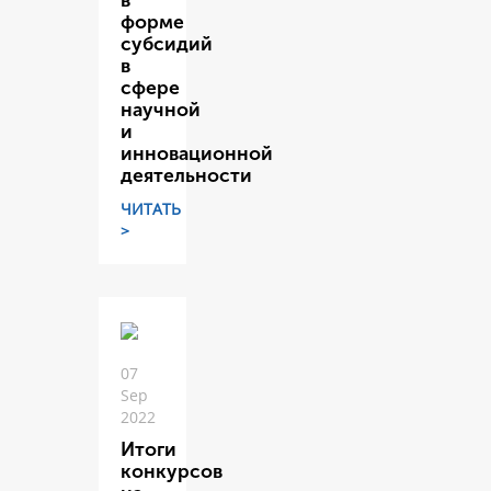
в
форме
субсидий
в
сфере
научной
и
инновационной
деятельности
ЧИТАТЬ
>
07
Sep
2022
Итоги
конкурсов