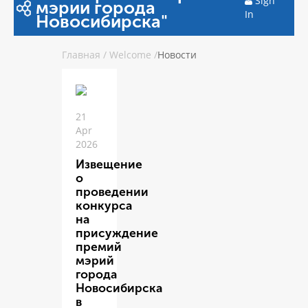
Sign
мэрии города
In
Новосибирска"
Главная
/
Welcome
/
Новости
21
Apr
2026
Извещение
о
проведении
конкурса
на
присуждение
премий
мэрий
города
Новосибирска
в